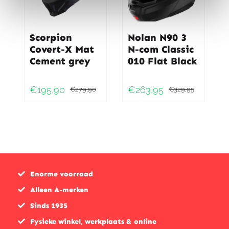
Scorpion
Nolan N90 3
Covert-X Mat
N-com Classic
Cement grey
010 Flat Black
€
195,90
€
263,95
€
279,90
€
329,95
Oorspronkelijke
Huidige
Oorspr
Huidig
prijs
prijs
prijs
prijs
was:
is:
was:
is:
€279,90.
€195,90.
€329,9
€263,9
Enorme voorraad
Alleen A-merken
Sinds 1935
Fysieke winkel, werkplaats & online