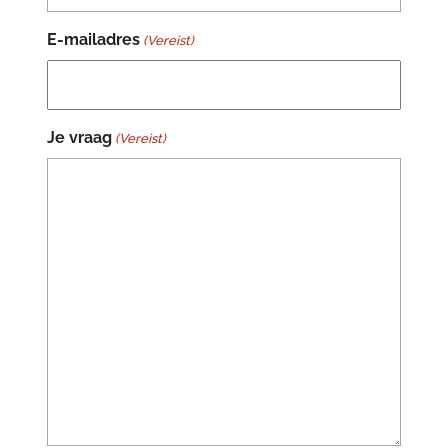
Viziervergrendeling
Emergency kit (wangkussens)
E-mailadres
(Vereist)
Je vraag
(Vereist)