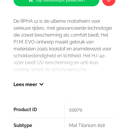
RPHA
12
Mat
Titanium
De RPHA 12 is de ultieme motorhelm voor
818
serieuze rijders, met geavanceerde technologie
aantal
die zowel bescherming als comfort biedt. Het
P.I.M. EVO-ontwerp maakt gebruik van
materialen zoals koolstof en aramidevezel voor
schokbestendigheid en lichtheid. Het HJ-42-
vizier biedt UV-bescherming en anti-kras
coating, terwijl de aerodynamische
schaalstructuur zorgt voor topprestaties bij hoge
snelheden. Noodzakelijke veiligheid wordt
Lees meer
geboden door de Emergency Kit (wangkussens).
Het bredere gezichtsveld en het antibacteriële
interieur verbeteren het gemak van rijden.
Product ID
59979
Bovendien wordt de helm geleverd met donker
vizier en pinlock. De RPHA 12 is de perfecte
metgezel voor elke rit
Subtype
Mat Titanium 818