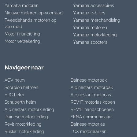
Yamaha motoren
Yamaha accessoires
Nieuwe motoren op voorraad
Yamaha e-bikes
Tweedehands motoren op
Yamaha merchandising
voorraad
Yamaha motoren
Motor financiering
Yamaha motorkleding
Motor verzekering
Yamaha scooters
Navigeer naar
AGV helm
Dainese motorpak
Scorpion helmen
Alpinestars motorpak
HJC helm
Alpinestars motorjas
Schuberth helm
REV’IT motorjas kopen
Alpinestars motorkleding
REV’IT handschoenen
Dainese motorkleding
SENA communicatie
Revit motorkleding
Dainese motorjas
Rukka motorkleding
TCX motorlaarzen