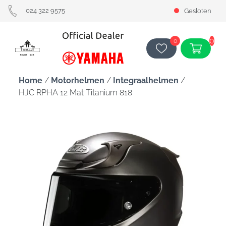
024 322 9575
Gesloten
0
0
Home
/
Motorhelmen
/
Integraalhelmen
/
HJC RPHA 12 Mat Titanium 818