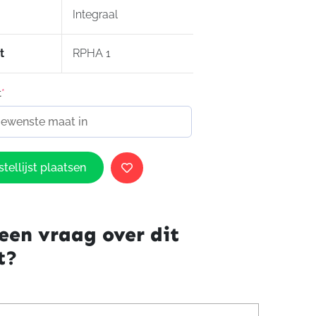
Integraal
deling
eling
andsluiting
t
RPHA 1
e
ring
t
*
tellijst plaatsen
een vraag over dit
t?