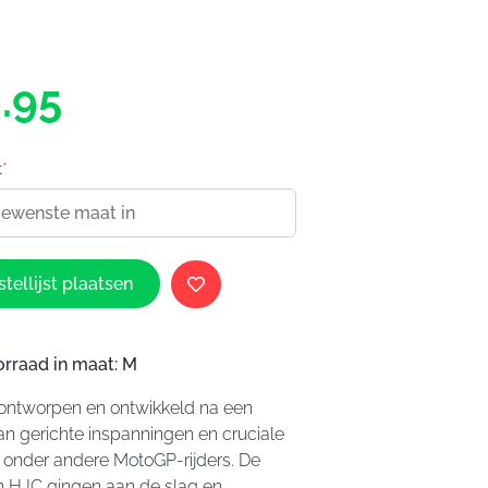
.95
t
*
tellijst plaatsen
orraad in maat: M
 ontworpen en ontwikkeld na een
van gerichte inspanningen en cruciale
 onder andere MotoGP-rijders. De
n HJC gingen aan de slag en