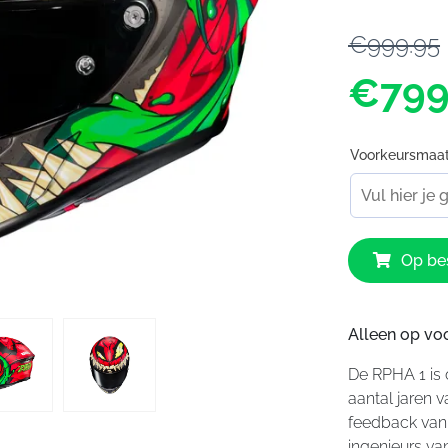
€999.95
€799
Voorkeursmaa
HJC
Op bes
RPHA
1
Toxin
Marvel
Alleen op vo
314
De RPHA 1 is
aantal
aantal jaren 
feedback van
ingenieurs va