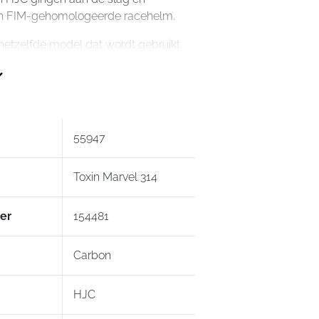
n FIM-gehomologeerde racehelm.
hetzelfde model dat wordt gebruikt
en van HJC in zowel MotoGP als
nbegrepen:
e race spoiler
55947
m
Toxin Marvel 314
er
154481
 wangkussens
Carbon
oering, Antibacteriële voering
or Pinlock
HJC
r tear-off
Protectie