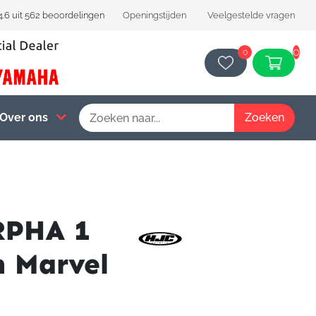
4.6 uit 562 beoordelingen
Openingstijden
Veelgestelde vragen
0
0
Over ons
RPHA 1
n Marvel