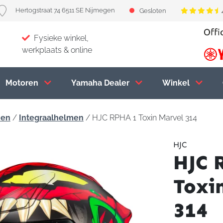
Hertogstraat 74 6511 SE Nijmegen
Gesloten
Fysieke winkel,
werkplaats & online
Motoren
Yamaha Dealer
Winkel
men
/
Integraalhelmen
/ HJC RPHA 1 Toxin Marvel 314
HJC
HJC 
Toxi
314