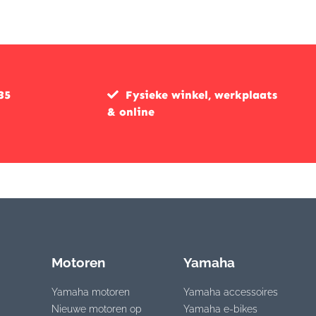
€339,95.
€169,95.
€399,95.
€299,95.
35
Fysieke winkel, werkplaats
& online
Motoren
Yamaha
Yamaha motoren
Yamaha accessoires
Nieuwe motoren op
Yamaha e-bikes