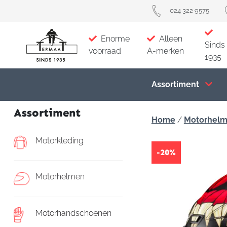
024 322 9575
Enorme
Alleen
Sinds
voorraad
A-merken
1935
Assortiment
Assortiment
Home
/
Motorhel
Motorkleding
-20%
Motorhelmen
Motorhandschoenen