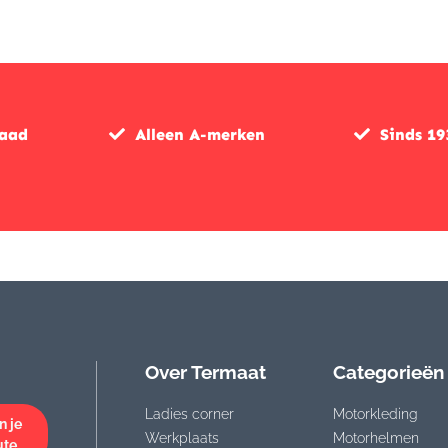
€449,95.
€359,95.
was:
is:
€319,95.
€255,95.
raad
Alleen A-merken
Sinds 19
Over Termaat
Categorieën
Ladies corner
Motorkleding
n je
Werkplaats
Motorhelmen
ute