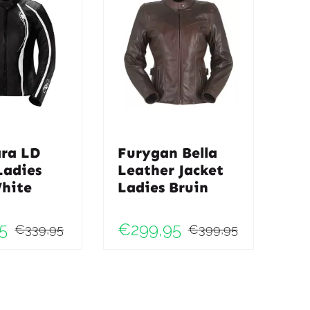
ara LD
Furygan Bella
Ladies
Leather Jacket
White
Ladies Bruin
5
€
299,95
€
339,95
€
399,95
Oorspronkelijke
Huidige
Oorspronk
Huidige
prijs
prijs
prijs
prijs
ke
was:
is:
was:
is: