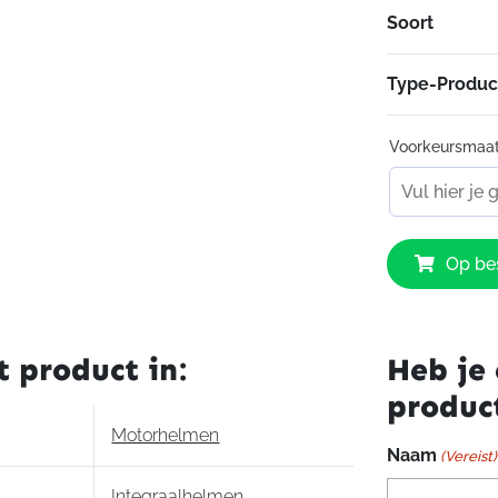
Soort
Viziervergren
Noodontgrend
Dubbel-d kinb
Type-Produc
ACS ventilati
Silvercool voe
Voorkeursmaa
Carbon
HJC
Op bes
RPHA
1
Toxin
Marvel
t product in:
Heb je 
314
produc
aantal
Motorhelmen
Naam
(Vereist)
Integraalhelmen