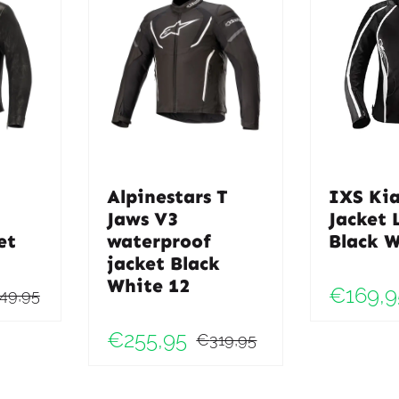
Alpinestars T
IXS Ki
Jaws V3
Jacket 
et
waterproof
Black 
jacket Black
White 12
€
169,9
49,95
Oorspronkelijke
Huidige
€
255,95
prijs
prijs
€
319,95
Oorspronkelij
Huidige
was:
is:
prijs
prijs