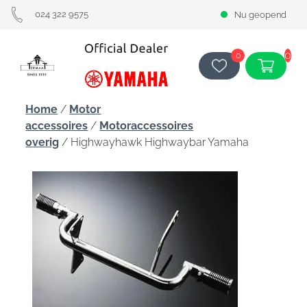
024 322 9575
Nu geopend
0
0
Home
/
Motor
accessoires
/
Motoraccessoires
overig
/ Highwayhawk Highwaybar Yamaha