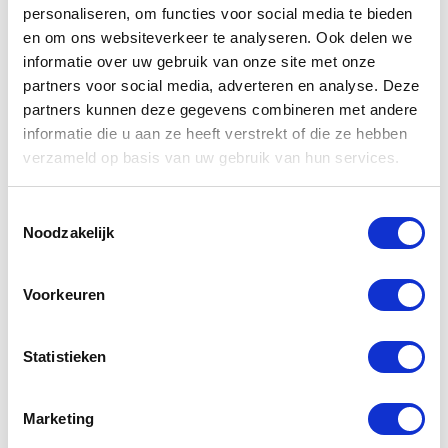
personaliseren, om functies voor social media te bieden
en om ons websiteverkeer te analyseren. Ook delen we
Kawasaki
Yamaha
informatie over uw gebruik van onze site met onze
Onderkuip
Kuipruit YZF
partners voor social media, adverteren en analyse. Deze
cowling ZX
R6
partners kunnen deze gegevens combineren met andere
900
informatie die u aan ze heeft verstrekt of die ze hebben
€
49,00
verzameld op basis van uw gebruik van hun services.
€
119,00
€
229,00
Oorspronkelijke
Huidige
Toestemmingsselectie
prijs
prijs
Noodzakelijk
was:
is:
€229,00.
€119,00.
Voorkeuren
Statistieken
Marketing
Yamaha XJ
Yamaha 12V