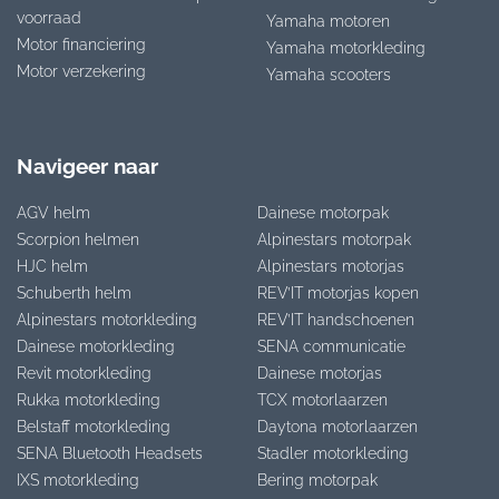
voorraad
Yamaha motoren
Motor financiering
Yamaha motorkleding
Motor verzekering
Yamaha scooters
Navigeer naar
AGV helm
Dainese motorpak
Scorpion helmen
Alpinestars motorpak
HJC helm
Alpinestars motorjas
Schuberth helm
REV’IT motorjas kopen
Alpinestars motorkleding
REV’IT handschoenen
Dainese motorkleding
SENA communicatie
Revit motorkleding
Dainese motorjas
Rukka motorkleding
TCX motorlaarzen
Belstaff motorkleding
Daytona motorlaarzen
SENA Bluetooth Headsets
Stadler motorkleding
IXS motorkleding
Bering motorpak