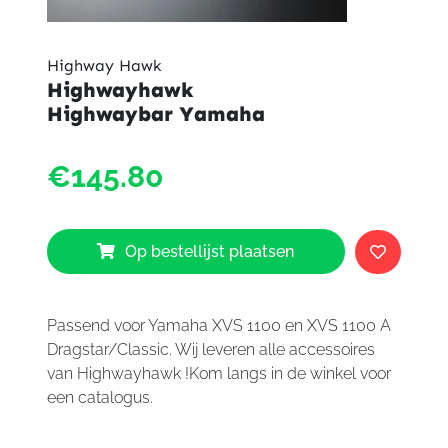
Highway Hawk
Highwayhawk
Highwaybar Yamaha
Highw
€145.80
Highw
Yama
aantal
Op bestellijst plaatsen
Passend voor Yamaha XVS 1100 en XVS 1100 A
Dragstar/Classic. Wij leveren alle accessoires
van Highwayhawk !Kom langs in de winkel voor
een catalogus.