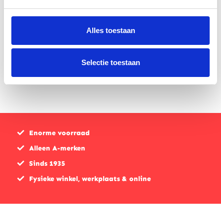
900 F High
aansluiting
Speed Kit
MT-07
Kuipsteun
Alles toestaan
€
58,00
Prijs op aanvraag
Selectie toestaan
Enorme voorraad
Alleen A-merken
Sinds 1935
Fysieke winkel, werkplaats & online