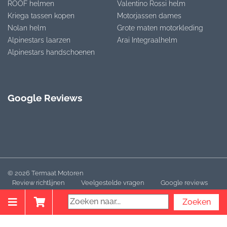
ROOF helmen
Valentino Rossi helm
Kriega tassen kopen
Motorjassen dames
Nolan helm
Grote maten motorkleding
Alpinestars laarzen
Arai Integraalhelm
Alpinestars handschoenen
Google Reviews
© 2026 Termaat Motoren
Review richtlijnen
Veelgestelde vragen
Google reviews