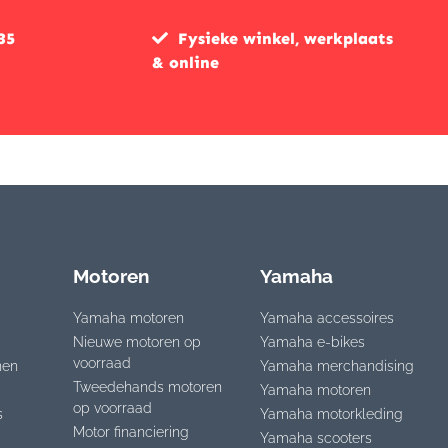
35
Fysieke winkel, werkplaats
& online
Motoren
Yamaha
Yamaha motoren
Yamaha accessoires
Nieuwe motoren op
Yamaha e-bikes
voorraad
nen
Yamaha merchandising
Tweedehands motoren
Yamaha motoren
op voorraad
s
Yamaha motorkleding
Motor financiering
Yamaha scooters