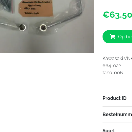
€63.5
Op bes
Kawasaki VN80
664-022
taho-006
Product ID
Bestelnumm
Soort