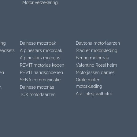
Motor verzekering
ing
Dainese motorpak
Daytona motorlaarzen
eadsets
Alpinestars motorpak
Stadler motorkleding
Alpinestars motorjas
Bering motorpak
REV’IT motorjas kopen
Valentino Rossi helm
en
REV’IT handschoenen
Motorjassen dames
SENA communicatie
Grote maten
motorkleding
n
Dainese motorjas
Arai Integraalhelm
TCX motorlaarzen