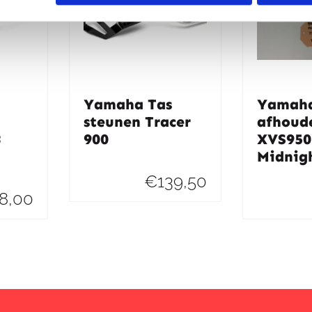
Yamaha Tas
Yamaha
steunen Tracer
afhoud
3
900
XVS950
Midnigh
€
139,50
8,00