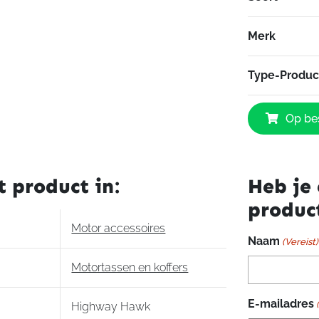
Merk
Type-Produc
Highway
Op bes
Hawk
Tas
afhouders
aantal
t product in:
Heb je 
produc
Motor accessoires
Naam
(Vereist)
Motortassen en koffers
E-mailadres
Highway Hawk