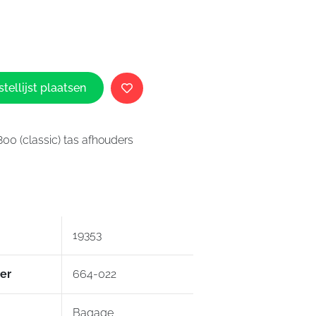
Highway
0
Hawk
Tas
afhouders
aantal
tellijst plaatsen
0 (classic) tas afhouders
19353
er
664-022
Bagage