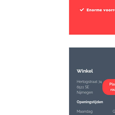
Enorme voor
Winkel
Hertogstraat 74
Pla
6511 SE
ro
Nijmegen
Openingstijden
Maandag
G