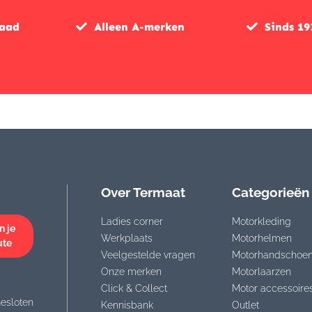
raad
Alleen A-merken
Sinds 19
Over Termaat
Categorieën
Ladies corner
Motorkleding
n je
Werkplaats
Motorhelmen
ute
Veelgestelde vragen
Motorhandschoe
Onze merken
Motorlaarzen
Click & Collect
Motor accessoire
esloten
Kennisbank
Outlet