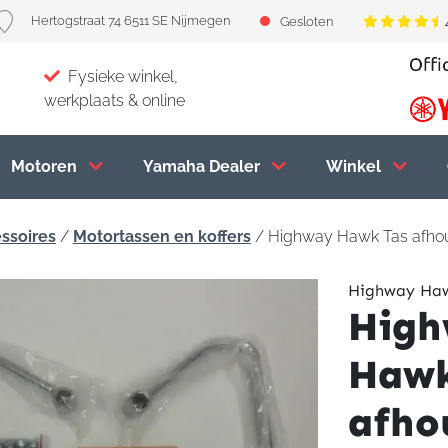
Hertogstraat 74 6511 SE Nijmegen
Gesloten
Fysieke winkel,
werkplaats & online
Motoren
Yamaha Dealer
Winkel
ssoires
/
Motortassen en koffers
/ Highway Hawk Tas afho
Highway Ha
High
Hawk
afho