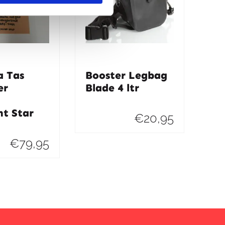
 Tas
Booster Legbag
er
Blade 4 ltr
t Star
€
20,95
€
79,95