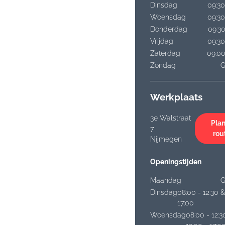
Dinsdag
09:30
Woensdag
09:30
Donderdag
09:30
Vrijdag
09:30
Zaterdag
09:00
Zondag
G
Werkplaats
3e Walstraat
Plan
7
rou
Nijmegen
Openingstijden
Maandag
G
Dinsdag
08:00 - 12:30 &
17:00
Woensdag
08:00 - 12:3