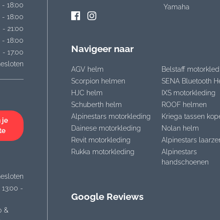
 - 18:00
Yamaha
 - 18:00
 - 21:00
 - 18:00
Navigeer naar
 - 17:00
esloten
AGV helm
Belstaff motorkled
Scorpion helmen
SENA Bluetooth H
HJC helm
IXS motorkleding
Schuberth helm
ROOF helmen
Alpinestars motorkleding
Kriega tassen kop
 je
Dainese motorkleding
Nolan helm
te
Revit motorkleding
Alpinestars laarze
Rukka motorkleding
Alpinestars
handschoenen
esloten
 13:00 -
Google Reviews
0 &