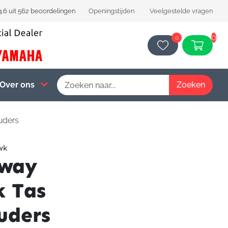
4.6 uit 562 beoordelingen
Openingstijden
Veelgestelde vragen
0
0
Over ons
uders
wk
way
 Tas
uders