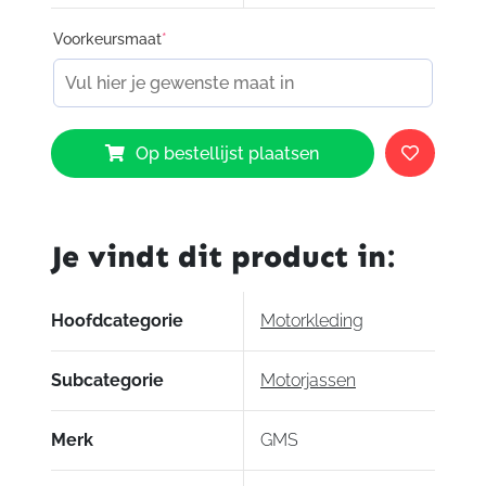
Voorkeursmaat
*
GMS
Op bestellijst plaatsen
Jaguar
Shirt
Black
Red
Je vindt dit product in:
032
aantal
Hoofdcategorie
Motorkleding
Subcategorie
Motorjassen
Merk
GMS