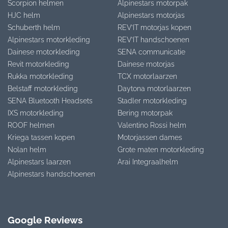
Scorpion helmen
Alpinestars motorpak
HJC helm
Alpinestars motorjas
Schuberth helm
REV’IT motorjas kopen
Alpinestars motorkleding
REV’IT handschoenen
Dainese motorkleding
SENA communicatie
Revit motorkleding
Dainese motorjas
Rukka motorkleding
TCX motorlaarzen
Belstaff motorkleding
Daytona motorlaarzen
SENA Bluetooth Headsets
Stadler motorkleding
IXS motorkleding
Bering motorpak
ROOF helmen
Valentino Rossi helm
Kriega tassen kopen
Motorjassen dames
Nolan helm
Grote maten motorkleding
Alpinestars laarzen
Arai Integraalhelm
Alpinestars handschoenen
Google Reviews