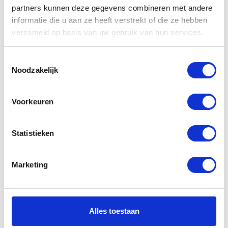
partners kunnen deze gegevens combineren met andere
Gerelateerde
informatie die u aan ze heeft verstrekt of die ze hebben
verzameld op basis van uw gebruik van hun services.
producten
Toestemmingsselectie
Noodzakelijk
-50%
-44%
Voorkeuren
Statistieken
Marketing
Spidi Targa
Rukka Sample
Leather Jacket
Armadillo
Jacket
€
199,95
Alles toestaan
€
399,95
Oorspronkelijke
Huidige
€
499,00
€
899,00