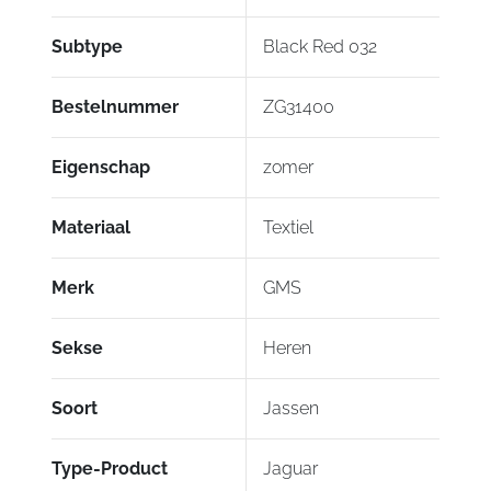
verkrijgbaar.
Subtype
Black Red 032
Vanaf maat 4XL is er een prijstoeslag van € 30,-
Bestelnummer
ZG31400
Eigenschap
zomer
Materiaal
Textiel
Merk
GMS
Sekse
Heren
Soort
Jassen
Type-Product
Jaguar