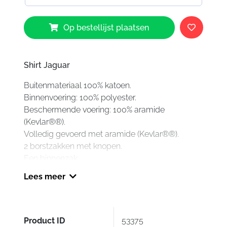
GMS
Op bestellijst plaatsen
Jaguar
Shirt
Black
Red
Shirt Jaguar
032
Buitenmateriaal 100% katoen.
aantal
Binnenvoering: 100% polyester.
Beschermende voering: 100% aramide
(Kevlar®®).
Volledig gevoerd met aramide (Kevlar®®).
2 borstzakken met knopen.
Een binnenzak.
Een rits verborgen achter een drukknoopklep.
Lees meer
Rits en druk op de knopen op de manchetten.
Protectie op de ellebogen en schouders (volgens
CE verwijderbaar).
Zak voor rugprotector. Deze is optioneel
Product ID
53375