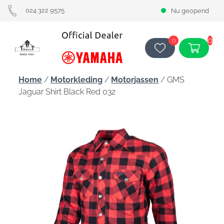
024 322 9575
Nu geopend
0
0
Home
/
Motorkleding
/
Motorjassen
/ GMS
Jaguar Shirt Black Red 032