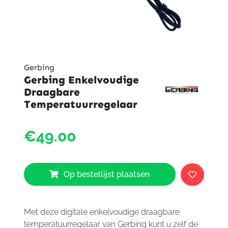
Gerbing
Gerbing Enkelvoudige
Draagbare
Temperatuurregelaar
Gerbi
€49.00
Enkel
Draag
Tempe
aantal
Op bestellijst plaatsen
Met deze digitale enkelvoudige draagbare
temperatuurregelaar van Gerbing kunt u zelf de