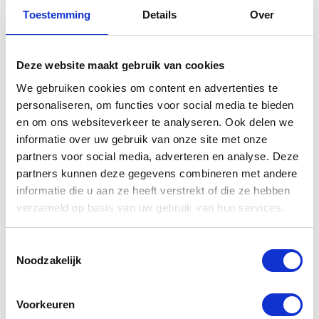
Gerelateerde
Toestemming
Details
Over
producten
Deze website maakt gebruik van cookies
We gebruiken cookies om content en advertenties te
personaliseren, om functies voor social media te bieden
en om ons websiteverkeer te analyseren. Ook delen we
informatie over uw gebruik van onze site met onze
partners voor social media, adverteren en analyse. Deze
partners kunnen deze gegevens combineren met andere
informatie die u aan ze heeft verstrekt of die ze hebben
verzameld op basis van uw gebruik van hun services.
Gerbing
Gerbing
Xtreme
Xtreme 12V
Toestemmingsselectie
Defender Tex
accu (2.6AH)
Noodzakelijk
€
209,00
€
139,00
Voorkeuren