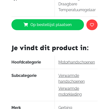
product, gegarandeerd dat u er nog één bij
Draagbare
koopt. Op de lange termijn spaart u dus geld uit
Temperatuurregelaar
door direct al een dubbele temperatuurregelaar
te kopen.
Gerbing
Op bestellijst plaatsen
Enkelvoudige
Draagbare
Temperatuurregelaar
aantal
Je vindt dit product in:
Hoofdcategorie
Motorhandschoenen
Subcategorie
Verwarmde
handschoenen
Verwarmde
motorkleding
Merk
Gerbing