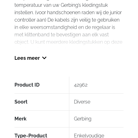
temperatuur van uw Gerbing’s kledingstuk
instellen. (voor handschoenen raden wij de junior
controller aan) De kabels zijn veilig te gebruiken
in elke weersomstandigheid en de regelaar is
met klittenband te bevestigen aan elk vast
object. U kunt meerdere kledingstukken op deze
enkelvoudige temperatuurregelaar aansluiten.
Hiervoor heeft u wel een splitter nodig. Zo regelt
Lees meer
u de temperatuur voor beide kledingstukken. Het
nadeel is dat u maar één temperatuur voor beide
kledingstukken, bijvoorbeeld een verwarmde jas
Product ID
42962
en handschoenen, in kunt stellen. Als u dus een
warm lijf heeft maar koude handen en u zet de
temperatuur wat hoger, dan zweet u uw
Soort
Diverse
motorpak uit. Niet ideaal en zeker niet veilig.
Daarom raden wij aan om een dubbele
Merk
Gerbing
draagbare temperatuurregelaar aan te schaffen.
Ook al heeft u nu nog maar één Gerbing’s
Type-Product
Enkelvoudige