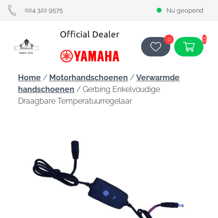
024 322 9575
Nu geopend
0
0
Home
/
Motorhandschoenen
/
Verwarmde
handschoenen
/ Gerbing Enkelvoudige
Draagbare Temperatuurregelaar