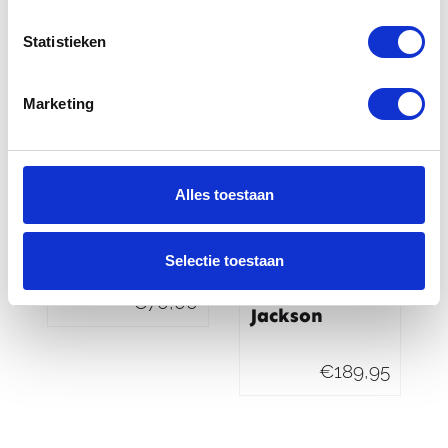
Statistieken
Marketing
Alles toestaan
Gerbing 1Ah
Mobile
accu
Warming
Selectie toestaan
Verwarmde
jas heren
€
70,00
Jackson
€
189,95