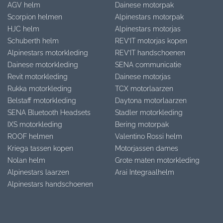
AGV helm
Dainese motorpak
Scorpion helmen
Alpinestars motorpak
HJC helm
Alpinestars motorjas
Schuberth helm
REV’IT motorjas kopen
Alpinestars motorkleding
REV’IT handschoenen
Dainese motorkleding
SENA communicatie
Revit motorkleding
Dainese motorjas
Rukka motorkleding
TCX motorlaarzen
Belstaff motorkleding
Daytona motorlaarzen
SENA Bluetooth Headsets
Stadler motorkleding
IXS motorkleding
Bering motorpak
ROOF helmen
Valentino Rossi helm
Kriega tassen kopen
Motorjassen dames
Nolan helm
Grote maten motorkleding
Alpinestars laarzen
Arai Integraalhelm
Alpinestars handschoenen