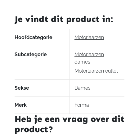
aantal
Je vindt dit product in:
Hoofdcategorie
Motorlaarzen
Subcategorie
Motorlaarzen
dames
Motorlaarzen outlet
Sekse
Dames
Merk
Forma
Heb je een vraag over dit
product?