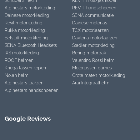
Schuberth helm
REV’IT motorjas kopen
Alpinestars motorkleding
REV’IT handschoenen
Dainese motorkleding
SENA communicatie
Revit motorkleding
Dainese motorjas
Rukka motorkleding
TCX motorlaarzen
Belstaff motorkleding
Daytona motorlaarzen
SENA Bluetooth Headsets
Stadler motorkleding
IXS motorkleding
Bering motorpak
ROOF helmen
Valentino Rossi helm
Kriega tassen kopen
Motorjassen dames
Nolan helm
Grote maten motorkleding
Alpinestars laarzen
Arai Integraalhelm
Alpinestars handschoenen
Google Reviews