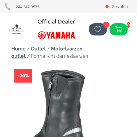
024 322 9575
Gesloten
0
0
Home
/
Outlet
/
Motorlaarzen
outlet
/ Forma Kim dameslaarzen
-20%