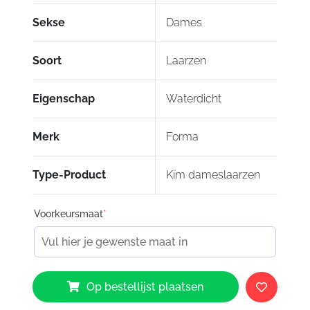
Sekse
Dames
Soort
Laarzen
Eigenschap
Waterdicht
Merk
Forma
Type-Product
Kim dameslaarzen
Voorkeursmaat
*
Forma
Op bestellijst plaatsen
Kim
dameslaarzen