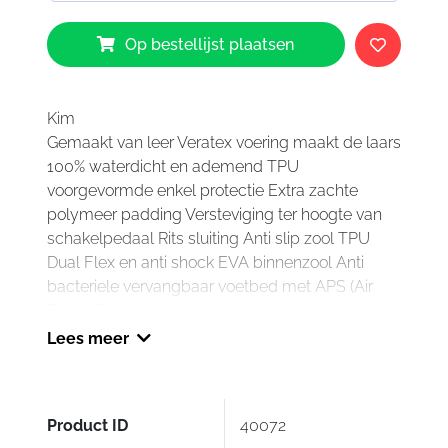
Forma
Op bestellijst plaatsen
Kim
dameslaarzen
aantal
Kim
Gemaakt van leer Veratex voering maakt de laars
100% waterdicht en ademend TPU
voorgevormde enkel protectie Extra zachte
polymeer padding Versteviging ter hoogte van
schakelpedaal Rits sluiting Anti slip zool TPU
Dual Flex en anti shock EVA binnenzool Anti
bacteriele vervangbaar voetbed met APS (Air
Pump System.
Lees meer
Alleen nog in maat 36.
Product ID
40072