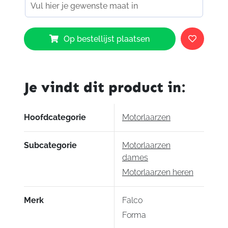
Falco
Op bestellijst plaatsen
Liberty
3
Boots
Black
Je vindt dit product in:
aantal
Hoofdcategorie
Motorlaarzen
Subcategorie
Motorlaarzen
dames
Motorlaarzen heren
Merk
Falco
Forma