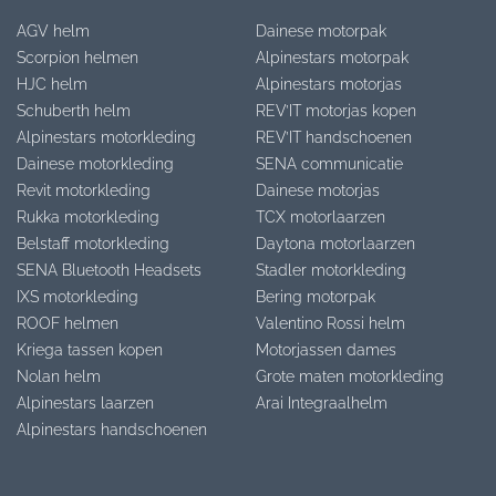
AGV helm
Dainese motorpak
Scorpion helmen
Alpinestars motorpak
HJC helm
Alpinestars motorjas
Schuberth helm
REV’IT motorjas kopen
Alpinestars motorkleding
REV’IT handschoenen
Dainese motorkleding
SENA communicatie
Revit motorkleding
Dainese motorjas
Rukka motorkleding
TCX motorlaarzen
Belstaff motorkleding
Daytona motorlaarzen
SENA Bluetooth Headsets
Stadler motorkleding
IXS motorkleding
Bering motorpak
ROOF helmen
Valentino Rossi helm
Kriega tassen kopen
Motorjassen dames
Nolan helm
Grote maten motorkleding
Alpinestars laarzen
Arai Integraalhelm
Alpinestars handschoenen