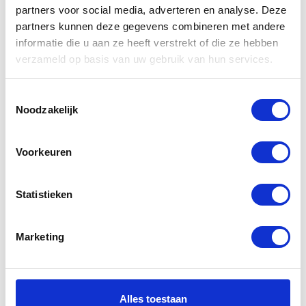
partners voor social media, adverteren en analyse. Deze
partners kunnen deze gegevens combineren met andere
informatie die u aan ze heeft verstrekt of die ze hebben
Gerelateerde
verzameld op basis van uw gebruik van hun services.
producten
Toestemmingsselectie
Noodzakelijk
Voorkeuren
Statistieken
Marketing
Daytona
Alpinestars
Roadstar GTX
Radon drystar
Standaard M
Boots
Alles toestaan