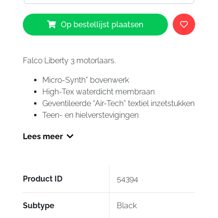
Falco
Op bestellijst plaatsen
Liberty
3
Boots
Black
Falco Liberty 3 motorlaars.
aantal
Micro-Synth” bovenwerk
High-Tex waterdicht membraan
Geventileerde “Air-Tech” textiel inzetstukken
Teen- en hielverstevigingen
Lees meer
Product ID
54394
Subtype
Black