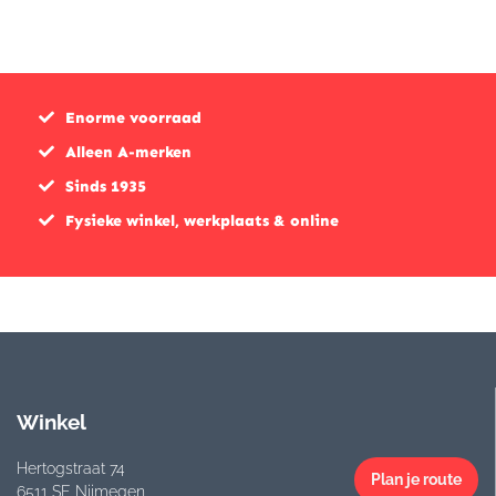
was:
is:
was:
is:
€399,95.
€359,95.
€264,9
€251,9
Enorme voorraad
Alleen A-merken
Sinds 1935
Fysieke winkel, werkplaats & online
Winkel
Hertogstraat 74
Plan je route
6511 SE Nijmegen