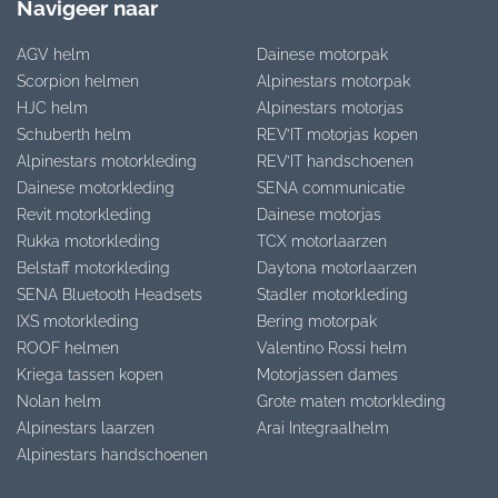
Navigeer naar
AGV helm
Dainese motorpak
Scorpion helmen
Alpinestars motorpak
HJC helm
Alpinestars motorjas
Schuberth helm
REV’IT motorjas kopen
Alpinestars motorkleding
REV’IT handschoenen
Dainese motorkleding
SENA communicatie
Revit motorkleding
Dainese motorjas
Rukka motorkleding
TCX motorlaarzen
Belstaff motorkleding
Daytona motorlaarzen
SENA Bluetooth Headsets
Stadler motorkleding
IXS motorkleding
Bering motorpak
ROOF helmen
Valentino Rossi helm
Kriega tassen kopen
Motorjassen dames
Nolan helm
Grote maten motorkleding
Alpinestars laarzen
Arai Integraalhelm
Alpinestars handschoenen