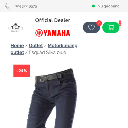
024 322 9575
Nu geopend
0
0
Home
/
Outlet
/
Motorkleding
outlet
/ Esquad Silva blue
-21%