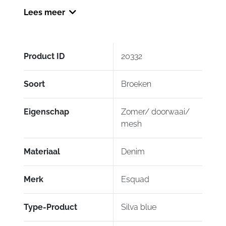
verschillende hoogtes in de broek geplaats
Lees meer
worden.
Alleen nog in maat: 28/34, 30/34, 32/34
Product ID
20332
Soort
Broeken
Eigenschap
Zomer/ doorwaai/
mesh
Materiaal
Denim
Merk
Esquad
Type-Product
Silva blue