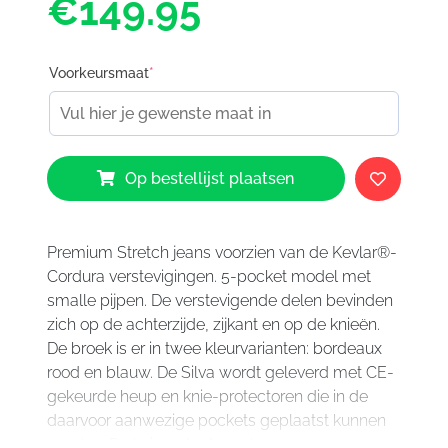
€149.95
Voorkeursmaat
*
Esquad
Op bestellijst plaatsen
Silva
blue
aantal
Premium Stretch jeans voorzien van de Kevlar®-
Cordura verstevigingen. 5-pocket model met
smalle pijpen. De verstevigende delen bevinden
zich op de achterzijde, zijkant en op de knieën.
De broek is er in twee kleurvarianten: bordeaux
rood en blauw. De Silva wordt geleverd met CE-
gekeurde heup en knie-protectoren die in de
daarvoor aanwezige pockets geplaatst kunnen
worden. De knieprotectoren kunnen op 3