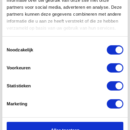
informatie over uw gebruik van onze site met onze
partners voor social media, adverteren en analyse. Deze
partners kunnen deze gegevens combineren met andere
informatie die u aan ze heeft verstrekt of die ze hebben
verzameld op basis van uw gebruik van hun services.
Gerelateerde
producten
Toestemmingsselectie
Noodzakelijk
-20%
-20%
Voorkeuren
Statistieken
Marketing
Dainese
Segura Porter
Vintage lady
Leather Jacket