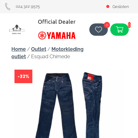
024 322 9575
Gesloten
0
0
Home
/
Outlet
/
Motorkleding
outlet
/ Esquad Chimede
-32%