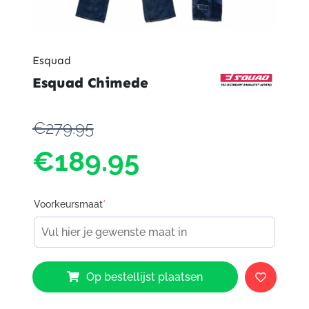
Esquad
Esquad Chimede
€279.95
€189.95
Voorkeursmaat
*
Esquad
Op bestellijst plaatsen
Chimede
aantal