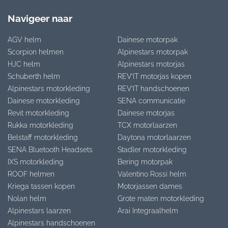
Navigeer naar
AGV helm
Dainese motorpak
Scorpion helmen
Alpinestars motorpak
HJC helm
Alpinestars motorjas
Schuberth helm
REV’IT motorjas kopen
Alpinestars motorkleding
REV’IT handschoenen
Dainese motorkleding
SENA communicatie
Revit motorkleding
Dainese motorjas
Rukka motorkleding
TCX motorlaarzen
Belstaff motorkleding
Daytona motorlaarzen
SENA Bluetooth Headsets
Stadler motorkleding
IXS motorkleding
Bering motorpak
ROOF helmen
Valentino Rossi helm
Kriega tassen kopen
Motorjassen dames
Nolan helm
Grote maten motorkleding
Alpinestars laarzen
Arai Integraalhelm
Alpinestars handschoenen