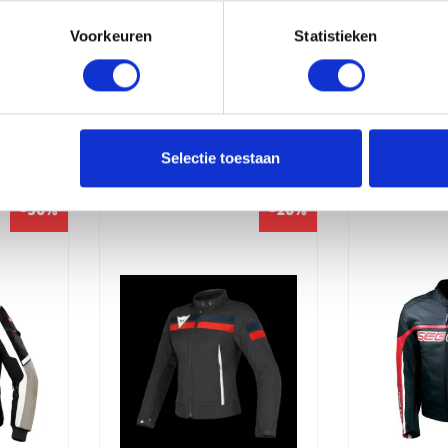
Voorkeuren
Statistieken
erde producten
Selectie toestaan
-50%
-20%