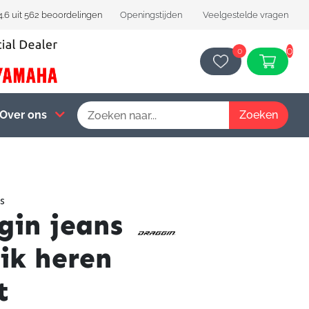
4.6 uit 562 beoordelingen
Openingstijden
Veelgestelde vragen
0
0
Over ons
s
gin jeans
fik heren
t