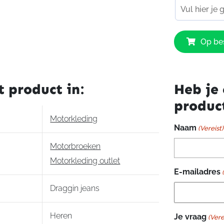
Draggin
Op bes
jeans
Traffik
heren
zwart
t product in:
Heb je 
aantal
produc
Motorkleding
Naam
(Vereist)
Motorbroeken
Motorkleding outlet
E-mailadres
Draggin jeans
Heren
Je vraag
(Vere