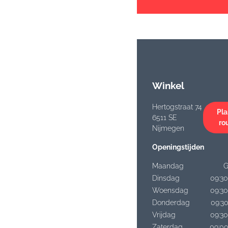
Winkel
Hertogstraat 74
Pla
6511 SE
ro
Nijmegen
Openingstijden
Maandag
G
Dinsdag
09:30
Woensdag
09:30
Donderdag
09:30
Vrijdag
09:30
Zaterdag
09:00