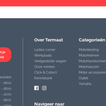
Over Termaat
Categorieën
Ladies corner
Motorkleding
n je
Werkplaats
Motorhelmen
ute
Veelgestelde vragen
Motorhandschoe
Onze merken
Motorlaarzen
Click & Collect
Motor accessoire
esloten
Kennisbank
Outlet
 - 18:00
Yamaha
 - 18:00
 - 21:00
 - 18:00
Navigeer naar
 - 17:00