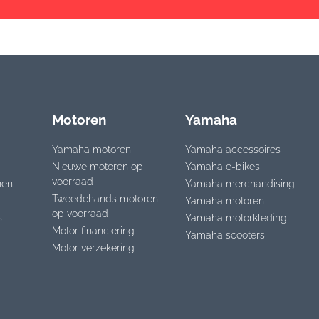
Motoren
Yamaha
Yamaha motoren
Yamaha accessoires
Nieuwe motoren op
Yamaha e-bikes
voorraad
nen
Yamaha merchandising
Tweedehands motoren
Yamaha motoren
op voorraad
s
Yamaha motorkleding
Motor financiering
Yamaha scooters
Motor verzekering