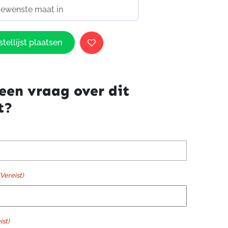
tellijst plaatsen
een vraag over dit
t?
(Vereist)
ist)