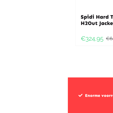
Spidi Hard 
H2Out Jacke
€
324,95
€
6
Enorme voor