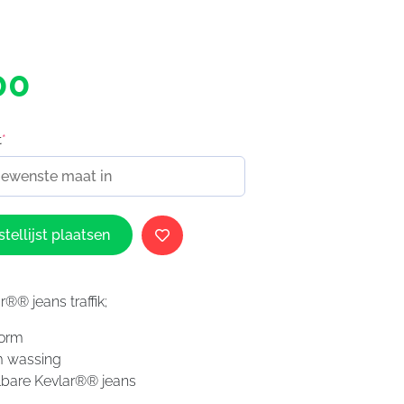
00
t
*
tellijst plaatsen
®® jeans traffik;
vorm
m wassing
lbare Kevlar®® jeans