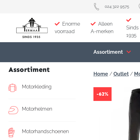
024 322 9575
Enorme
Alleen
Sinds
voorraad
A-merken
1935
Assortiment
Assortiment
Home
/
Outlet
/
Mo
Motorkleding
-62%
Motorhelmen
Motorhandschoenen