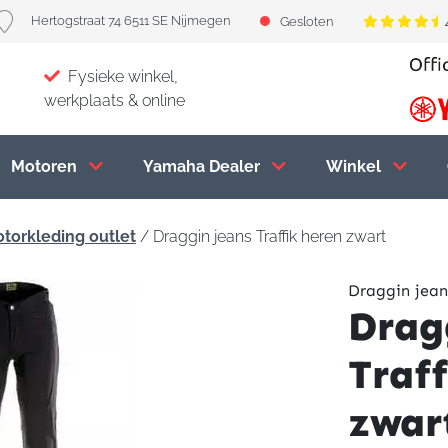
Hertogstraat 74 6511 SE Nijmegen
Gesloten
Fysieke winkel,
werkplaats & online
Motoren
Yamaha Dealer
Winkel
torkleding outlet
/ Draggin jeans Traffik heren zwart
Draggin jean
Drag
Traf
zwar