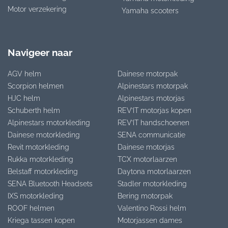
Motor verzekering
Yamaha scooters
Navigeer naar
AGV helm
Dainese motorpak
Scorpion helmen
Alpinestars motorpak
HJC helm
Alpinestars motorjas
Schuberth helm
REV’IT motorjas kopen
Alpinestars motorkleding
REV’IT handschoenen
Dainese motorkleding
SENA communicatie
Revit motorkleding
Dainese motorjas
Rukka motorkleding
TCX motorlaarzen
Belstaff motorkleding
Daytona motorlaarzen
SENA Bluetooth Headsets
Stadler motorkleding
IXS motorkleding
Bering motorpak
ROOF helmen
Valentino Rossi helm
Kriega tassen kopen
Motorjassen dames