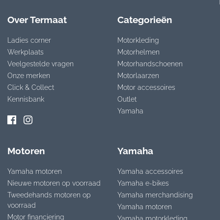
Over Termaat
Categorieën
Ladies corner
Motorkleding
Werkplaats
Motorhelmen
Veelgestelde vragen
Motorhandschoenen
Onze merken
Motorlaarzen
Click & Collect
Motor accessoires
Kennisbank
Outlet
Yamaha
Motoren
Yamaha
Yamaha motoren
Yamaha accessoires
Nieuwe motoren op voorraad
Yamaha e-bikes
Tweedehands motoren op
Yamaha merchandising
voorraad
Yamaha motoren
Motor financiering
Yamaha motorkleding