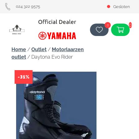
024 322 9575
Gesloten
0
0
Home
/
Outlet
/
Motorlaarzen
outlet
/ Daytona Evo Rider
-31%