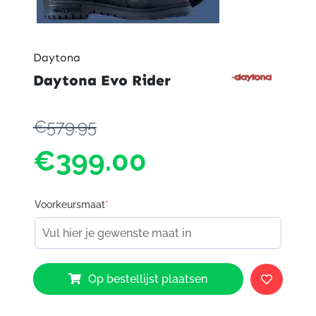
Daytona
Daytona Evo Rider
€579.95
€399.00
Voorkeursmaat
*
Daytona
Op bestellijst plaatsen
Evo
Rider
aantal