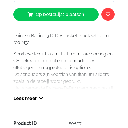
Dainese
Op bestellijst plaatsen
Racing
3
D
Dry
Dainese Racing 3 D-Dry Jacket Black white fluo
Jacket
red N32
N32
Sportieve textiel jas met uitneembare voering en
aantal
CE gekeurde protectie op schouders en
ellebogen. De rugprotector is optioneel.
De schouders zijn voorzien van titanium sliders
zoals in de racerij wordt gebruikt.
Het ademende Dainese D-Dry membraan houdt
u warm en droog tijdens slecht weer. De jas is
Lees meer
aan verschillende Dainese broeken te ritsen door
de verbindingsrits in de jas.
Product ID
50597