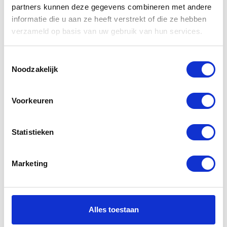
partners kunnen deze gegevens combineren met andere
informatie die u aan ze heeft verstrekt of die ze hebben
Gerelateerde
verzameld op basis van uw gebruik van hun services.
producten
Toestemmingsselectie
Noodzakelijk
-37%
-26%
Voorkeuren
Statistieken
Marketing
Rukka Neon
Revit Apollo
Jacket
Jacket
Alles toestaan
€
379,00
€
139,99
€
599,00
€
189,99
Oorspronkelijke
Huidige
Oorspr
Huidig