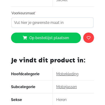
Voorkeursmaat
*
Dainese
Op bestellijst plaatsen
Racing
3
D
Dry
Je vindt dit product in:
Jacket
N32
aantal
Hoofdcategorie
Motorkleding
Subcategorie
Motorjassen
Sekse
Heren