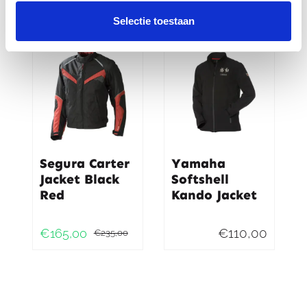
prijs
prijs
prijs
prijs
Selectie toestaan
was:
is:
was:
is:
-30%
€599,00.
€379,00.
€189,9
€139,9
Segura Carter
Yamaha
Jacket Black
Softshell
Red
Kando Jacket
€
110,00
€
165,00
€
235,00
Oorspronkelijke
Huidige
prijs
prijs
was:
is:
€235,00.
€165,00.