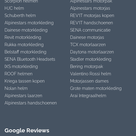
Scorpion helmen
Alpinestars motorpak
HJC helm
Alpinestars motorjas
Schuberth helm
REV’IT motorjas kopen
Alpinestars motorkleding
REV’IT handschoenen
Dainese motorkleding
SENA communicatie
Revit motorkleding
Dainese motorjas
Rukka motorkleding
TCX motorlaarzen
Belstaff motorkleding
Daytona motorlaarzen
SENA Bluetooth Headsets
Stadler motorkleding
IXS motorkleding
Bering motorpak
ROOF helmen
Valentino Rossi helm
Kriega tassen kopen
Motorjassen dames
Nolan helm
Grote maten motorkleding
Alpinestars laarzen
Arai Integraalhelm
Alpinestars handschoenen
Google Reviews