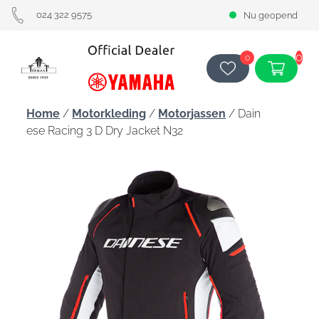
024 322 9575
Nu geopend
0
0
Home
/
Motorkleding
/
Motorjassen
/ Dain
ese Racing 3 D Dry Jacket N32