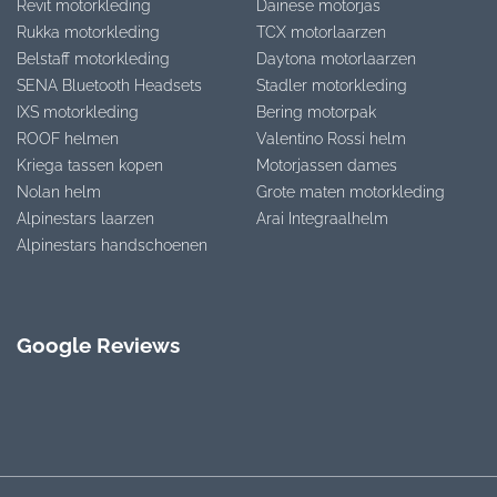
Revit motorkleding
Dainese motorjas
Rukka motorkleding
TCX motorlaarzen
Belstaff motorkleding
Daytona motorlaarzen
SENA Bluetooth Headsets
Stadler motorkleding
IXS motorkleding
Bering motorpak
ROOF helmen
Valentino Rossi helm
Kriega tassen kopen
Motorjassen dames
Nolan helm
Grote maten motorkleding
Alpinestars laarzen
Arai Integraalhelm
Alpinestars handschoenen
Google Reviews