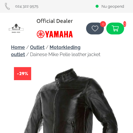
024 322 9575
Nu geopend
0
0
Home
/
Outlet
/
Motorkleding
outlet
/ Dainese Mike Pelle leather jacket
-29%