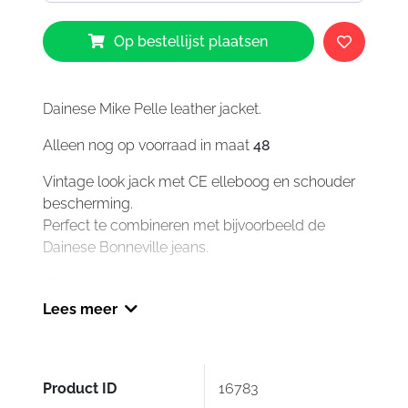
Dainese
Op bestellijst plaatsen
Mike
Pelle
leather
jacket
Dainese Mike Pelle leather jacket.
aantal
Alleen nog op voorraad in maat
48
Vintage look jack met CE elleboog en schouder
bescherming.
Perfect te combineren met bijvoorbeeld de
Dainese Bonneville jeans.
Modelnummer: 1533704
Lees meer
Product ID
16783