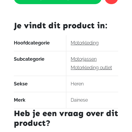
Pelle
leather
jacket
Je vindt dit product in:
aantal
Hoofdcategorie
Motorkleding
Subcategorie
Motorjassen
Motorkleding outlet
Sekse
Heren
Merk
Dainese
Heb je een vraag over dit
product?