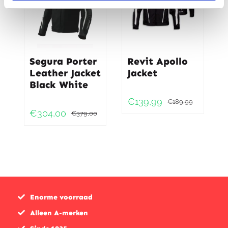
Segura Porter
Revit Apollo
Leather Jacket
Jacket
Black White
€
139,99
€
189,99
Oorspr
Huidig
€
304,00
€
379,00
Oorspronkelijke
Huidige
prijs
prijs
prijs
prijs
was:
is:
was:
is:
€189,9
€139,9
€379,00.
€304,00.
Enorme voorraad
Alleen A-merken