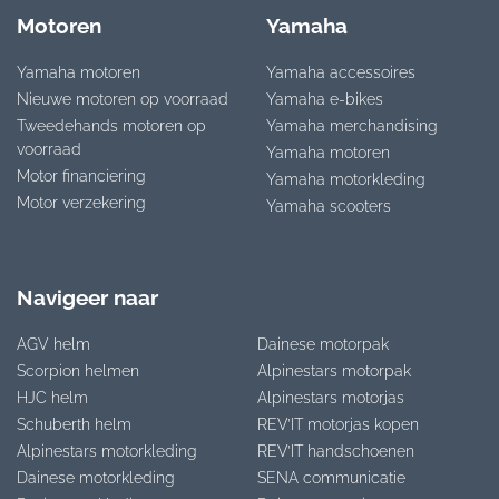
Motoren
Yamaha
Yamaha motoren
Yamaha accessoires
Nieuwe motoren op voorraad
Yamaha e-bikes
Tweedehands motoren op
Yamaha merchandising
voorraad
Yamaha motoren
Motor financiering
Yamaha motorkleding
Motor verzekering
Yamaha scooters
Navigeer naar
AGV helm
Dainese motorpak
Scorpion helmen
Alpinestars motorpak
HJC helm
Alpinestars motorjas
Schuberth helm
REV’IT motorjas kopen
Alpinestars motorkleding
REV’IT handschoenen
Dainese motorkleding
SENA communicatie