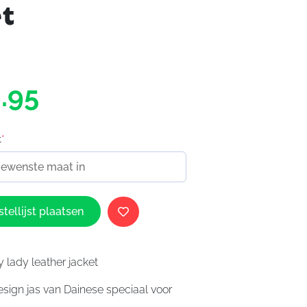
et
.95
t
*
tellijst plaatsen
 lady leather jacket
sign jas van Dainese speciaal voor