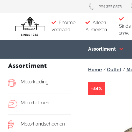
024 322 9575
Enorme
Alleen
Sinds
voorraad
A-merken
1935
Assortiment
Assortiment
Home
/
Outlet
/
Mo
Motorkleding
-44%
Motorhelmen
Motorhandschoenen