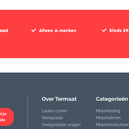
raad
Alleen A-merken
Sinds 19
Over Termaat
Categorieën
Ladies corner
Motorkleding
n je
Werkplaats
Motorhelmen
ute
Veelgestelde vragen
Motorhandschoe