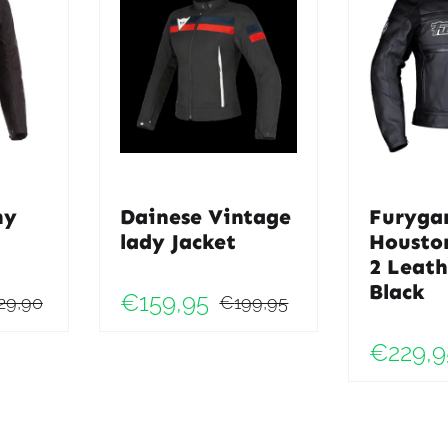
my
Dainese Vintage
Furyga
lady Jacket
Houst
2 Leath
Black
€
159,95
29,90
€
199,95
Oorspronkelijke
Huidige
Oorspronkelij
Huidige
€
229,9
prijs
prijs
prijs
prijs
was:
is:
was:
is:
€229,90.
€183,90.
€199,95.
€159,95.