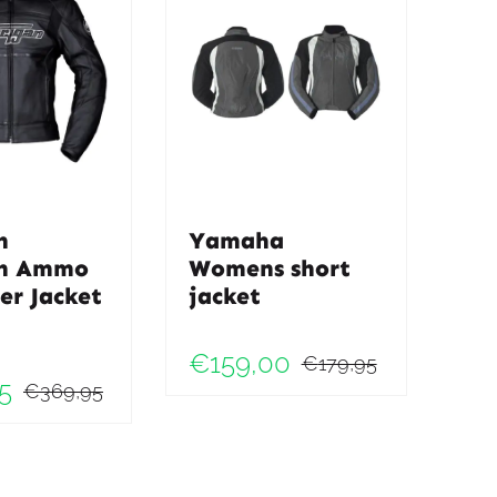
n
Yamaha
on Ammo
Womens short
er Jacket
jacket
ke
€
159,00
€
179,95
Oorspronk
Huidige
5
€
369,95
Oorspronkelijke
Huidige
prijs
prijs
prijs
prijs
was:
is:
was:
is: