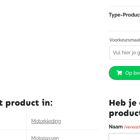
Type-Produc
Voorkeursmaa
Dainese
Op bes
Lucky
Pelle
Lady
leather
t product in:
Heb je 
jacket
produc
aantal
Motorkleding
Naam
(Vereist)
Motorjassen