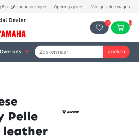
4.6 uit 562 beoordelingen
Openingstijden
Veelgestelde vragen
0
0
Over ons
ese
y Pelle
 leather