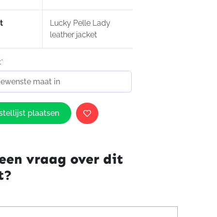
t
Lucky Pelle Lady
leather jacket
t
*
tellijst plaatsen
een vraag over dit
t?