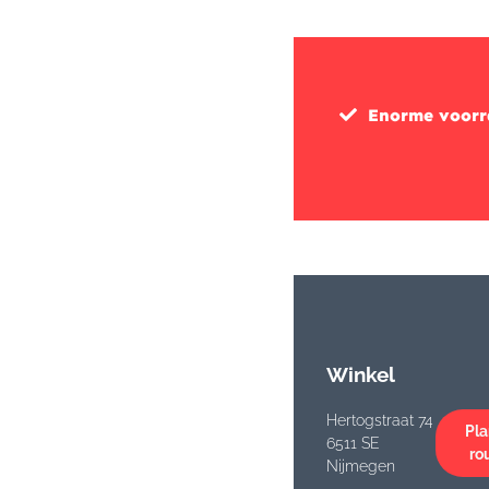
Enorme voor
Winkel
Hertogstraat 74
Pla
6511 SE
ro
Nijmegen