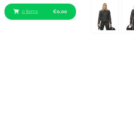
0 items
€
0,00