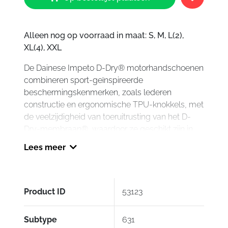
D-
Dry
Gloves
Alleen nog op voorraad in maat: S, M, L(2),
631
XL(4), XXL
aantal
De Dainese Impeto D-Dry® motorhandschoenen
combineren sport-geïnspireerde
beschermingskenmerken, zoals lederen
constructie en ergonomische TPU-knokkels, met
de veelzijdigheid van toeruitrusting van het D-
Dry-membraan®, waardoor ze geschikt zijn in
zelfs de meest ongunstige
Lees meer
weersomstandigheden. Met de Smart Touch-
inzetstukken op de vingers kunt u touchscreens
gebruiken zonder de handschoenen uit te doen.
De versterkte manchet biedt extra bescherming
Product ID
53123
onder alle omstandigheden.
Subtype
631
Kenmerken: