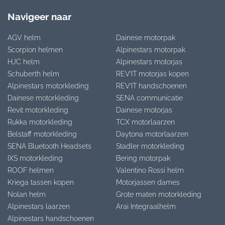
Navigeer naar
AGV helm
Dainese motorpak
Scorpion helmen
Alpinestars motorpak
HJC helm
Alpinestars motorjas
Schuberth helm
REV’IT motorjas kopen
Alpinestars motorkleding
REV’IT handschoenen
Dainese motorkleding
SENA communicatie
Revit motorkleding
Dainese motorjas
Rukka motorkleding
TCX motorlaarzen
Belstaff motorkleding
Daytona motorlaarzen
SENA Bluetooth Headsets
Stadler motorkleding
IXS motorkleding
Bering motorpak
ROOF helmen
Valentino Rossi helm
Kriega tassen kopen
Motorjassen dames
Nolan helm
Grote maten motorkleding
Alpinestars laarzen
Arai Integraalhelm
Alpinestars handschoenen