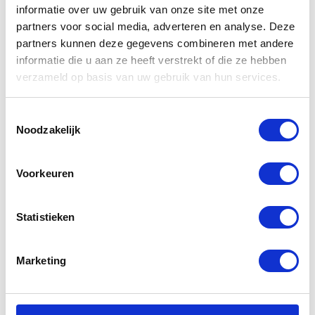
informatie over uw gebruik van onze site met onze
partners voor social media, adverteren en analyse. Deze
partners kunnen deze gegevens combineren met andere
Gerelateerde
informatie die u aan ze heeft verstrekt of die ze hebben
verzameld op basis van uw gebruik van hun services.
producten
Toestemmingsselectie
Noodzakelijk
-30%
-20%
Voorkeuren
Statistieken
Marketing
IXS Tour ST-
Alpinestars
Plus Jacket
Stella Chrome
Sport Hoodie