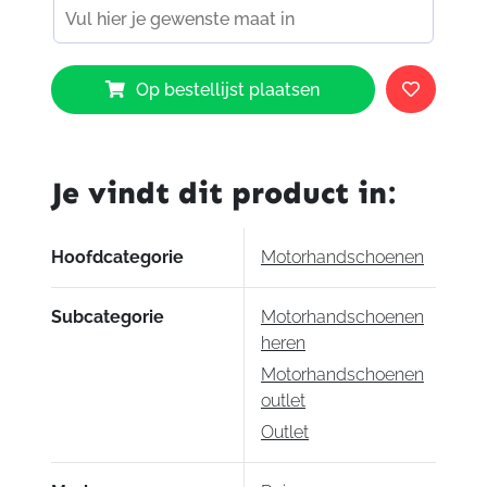
Dainese
Op bestellijst plaatsen
Impeto
D-
Dry
Gloves
Je vindt dit product in:
631
aantal
Hoofdcategorie
Motorhandschoenen
Subcategorie
Motorhandschoenen
heren
Motorhandschoenen
outlet
Outlet