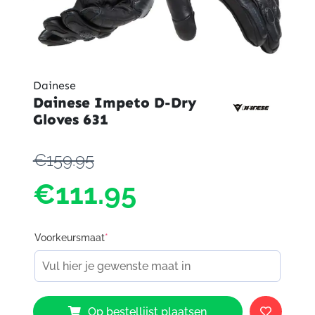
Dainese
Dainese Impeto D-Dry
Gloves 631
€159.95
€111.95
Voorkeursmaat
*
Dainese
Op bestellijst plaatsen
Impeto