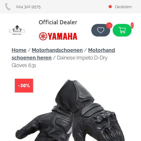
024 322 9575
Gesloten
0
0
Home
/
Motorhandschoenen
/
Motorhand
schoenen heren
/ Dainese Impeto D-Dry
Gloves 631
-30%