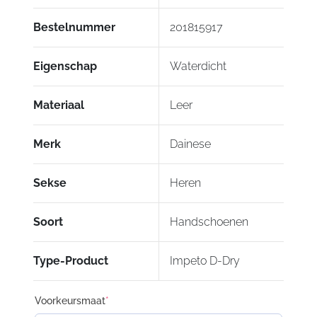
waterdichte leren motorhandschoenen
Bestelnummer
201815917
met D-Dry® waterdicht membraan, TPU
knokkelbeschermers en Smart Touch
Eigenschap
Waterdicht
technologie
Kat. II – EN13594/2015, niveau 1 norm
Materiaal
Leer
Merk
Dainese
Sekse
Heren
Soort
Handschoenen
Type-Product
Impeto D-Dry
Voorkeursmaat
*