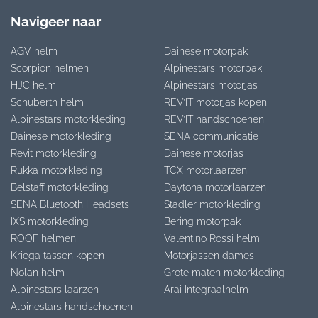
Navigeer naar
AGV helm
Dainese motorpak
Scorpion helmen
Alpinestars motorpak
HJC helm
Alpinestars motorjas
Schuberth helm
REV’IT motorjas kopen
Alpinestars motorkleding
REV’IT handschoenen
Dainese motorkleding
SENA communicatie
Revit motorkleding
Dainese motorjas
Rukka motorkleding
TCX motorlaarzen
Belstaff motorkleding
Daytona motorlaarzen
SENA Bluetooth Headsets
Stadler motorkleding
IXS motorkleding
Bering motorpak
ROOF helmen
Valentino Rossi helm
Kriega tassen kopen
Motorjassen dames
Nolan helm
Grote maten motorkleding
Alpinestars laarzen
Arai Integraalhelm
Alpinestars handschoenen