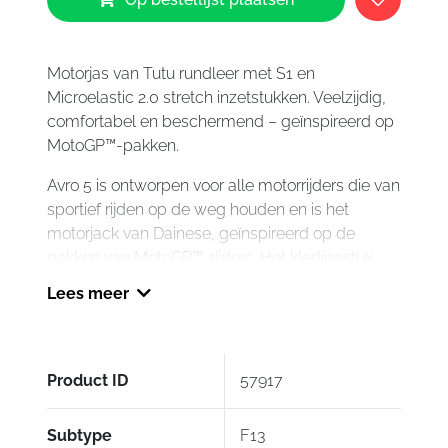
Avro
5
Leather
Jacket
Motorjas van Tutu rundleer met S1 en
F13
Microelastic 2.0 stretch inzetstukken. Veelzijdig,
aantal
comfortabel en beschermend – geïnspireerd op
MotoGP™-pakken.
Avro 5 is ontworpen voor alle motorrijders die van
sportief rijden op de weg houden en is het
motorjack van Dainese, geïnspireerd op de
pakken van MotoGP™-rijders. Het kledingstuk
Lees meer
is gemaakt van fijn Tutu-koeienleer en beschikt
over stretch-inzetstukken van S1-
stof en Microelastic 2.0-materiaal , die zorgen
voor een uitstekende pasvorm, comfort en
Product ID
57917
bewegingsvrijheid tijdens het rijden.
Het comfort wordt verder verbeterd door de
Subtype
F13
nieuwe snelle racekraagconstructie , een op de