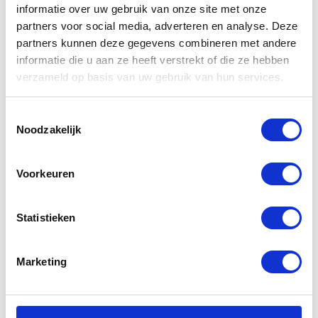
informatie over uw gebruik van onze site met onze
Gerelateerde
partners voor social media, adverteren en analyse. Deze
partners kunnen deze gegevens combineren met andere
producten
informatie die u aan ze heeft verstrekt of die ze hebben
verzameld op basis van uw gebruik van hun services.
-30%
-20%
Toestemmingsselectie
Noodzakelijk
Voorkeuren
Statistieken
Dainese
Alpinestars
Laguna Seca 3
Headlands
Marketing
D Dry Jacket
Drystar jacket
Black Lava
Asphalt Black
Red White
9121