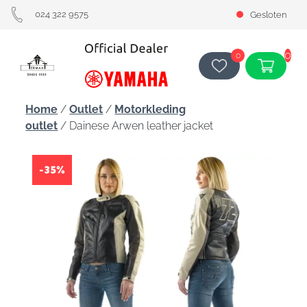
024 322 9575
Gesloten
0
0
Home
/
Outlet
/
Motorkleding
outlet
/ Dainese Arwen leather jacket
-35%