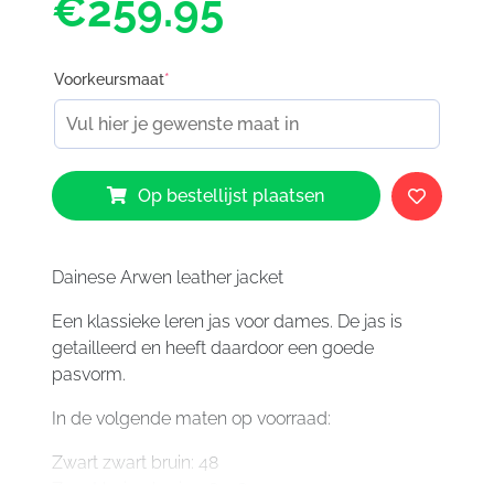
€259.95
Voorkeursmaat
*
Dainese
Op bestellijst plaatsen
Arwen
leather
jacket
aantal
Dainese Arwen leather jacket
Een klassieke leren jas voor dames. De jas is
getailleerd en heeft daardoor een goede
pasvorm.
In de volgende maten op voorraad:
Zwart zwart bruin: 48
Zwart beige bruin: 38, 48