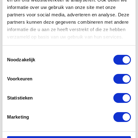
informatie over uw gebruik van onze site met onze
partners voor social media, adverteren en analyse. Deze
partners kunnen deze gegevens combineren met andere
informatie die u aan ze heeft verstrekt of die ze hebben
Gerelateerde
verzameld op basis van uw gebruik van hun services.
producten
Toestemmingsselectie
Noodzakelijk
-40%
-44%
Voorkeuren
Statistieken
Marketing
Bering Austral
Rukka Sample
GTX Jacket
Armadillo
Ladies
Jacket