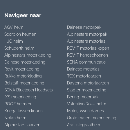
Navigeer naar
AGV helm
Dainese motorpak
Scorpion helmen
Alpinestars motorpak
HJC helm
Alpinestars motorjas
Schuberth helm
REV’IT motorjas kopen
Alpinestars motorkleding
REV’IT handschoenen
Dainese motorkleding
SENA communicatie
Revit motorkleding
Dainese motorjas
Rukka motorkleding
TCX motorlaarzen
Belstaff motorkleding
Daytona motorlaarzen
SENA Bluetooth Headsets
Stadler motorkleding
IXS motorkleding
Bering motorpak
ROOF helmen
Valentino Rossi helm
Kriega tassen kopen
Motorjassen dames
Nolan helm
Grote maten motorkleding
Alpinestars laarzen
Arai Integraalhelm