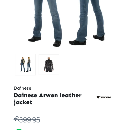
Dainese
Dainese Arwen leather
jacket
€399.95