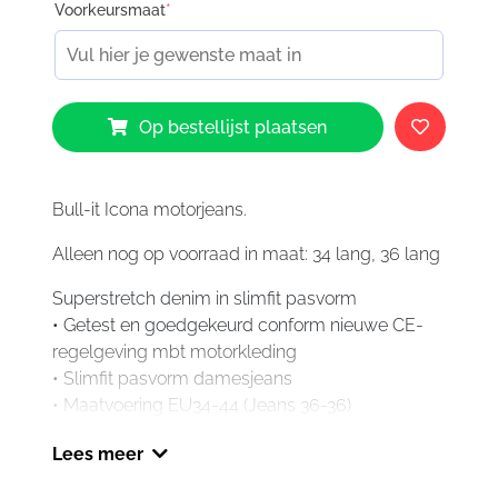
Voorkeursmaat
*
Bull
Op bestellijst plaatsen
It
Icona
aantal
Bull-it Icona motorjeans.
Alleen nog op voorraad in maat: 34 lang, 36 lang
Superstretch denim in slimfit pasvorm
• Getest en goedgekeurd conform nieuwe CE-
regelgeving mbt motorkleding
• Slimfit pasvorm damesjeans
• Maatvoering EU34-44 (Jeans 36-36)
• Ook in lengtemaat Regular en Long verkrijgbaar
Lees meer
• Inclusief CE-level 2 knie en heupprotectoren