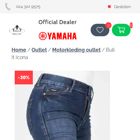
024 322 9575
Gesloten
0
0
Home
/
Outlet
/
Motorkleding outlet
/ Bull
It Icona
-20%