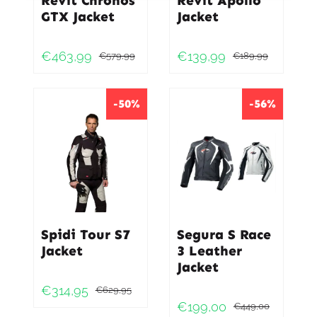
Revit Chronos
Revit Apollo
GTX Jacket
Jacket
€
463,99
€
139,99
€
579,99
€
189,99
Oorspronkelijke
Huidige
Oorspr
Huidig
prijs
prijs
prijs
prijs
was:
is:
was:
is:
-50%
-56%
€579,99.
€463,99.
€189,9
€139,9
Spidi Tour S7
Segura S Race
Jacket
3 Leather
Jacket
€
314,95
€
629,95
Oorspronkelijke
Huidige
€
199,00
€
449,00
Oorspr
Huidig