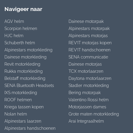
Navigeer naar
AGV helm
Dainese motorpak
Scorpion helmen
Alpinestars motorpak
HJC helm
Alpinestars motorjas
Schuberth helm
REV’IT motorjas kopen
Alpinestars motorkleding
REV’IT handschoenen
Dainese motorkleding
SENA communicatie
Revit motorkleding
Dainese motorjas
Rukka motorkleding
TCX motorlaarzen
Belstaff motorkleding
Daytona motorlaarzen
SENA Bluetooth Headsets
Stadler motorkleding
IXS motorkleding
Bering motorpak
ROOF helmen
Valentino Rossi helm
Kriega tassen kopen
Motorjassen dames
Nolan helm
Grote maten motorkleding
Alpinestars laarzen
Arai Integraalhelm
Alpinestars handschoenen