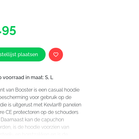
Booster
Hunt
Kevlar
.95
Hoodie
aantal
tellijst plaatsen
 voorraad in maat: S, L
t van Booster is een casual hoodie
bescherming voor gebruik op de
die is uitgerust met Kevlar® panelen
re CE protectoren op de schouders
. Daarnaast kan de capuchon
rden, is de hoodie voorzien van
 steek- en borstzakken en is de