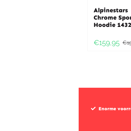
Alpinestars
Chrome Spo
Hoodie 143
€
159,95
€
1
Enorme voor