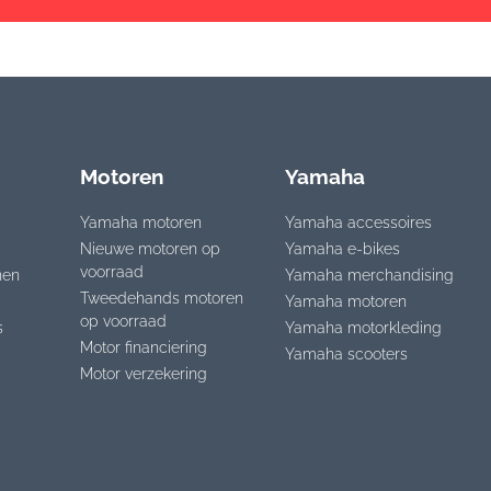
Motoren
Yamaha
Yamaha motoren
Yamaha accessoires
Nieuwe motoren op
Yamaha e-bikes
voorraad
nen
Yamaha merchandising
Tweedehands motoren
Yamaha motoren
op voorraad
s
Yamaha motorkleding
Motor financiering
Yamaha scooters
Motor verzekering