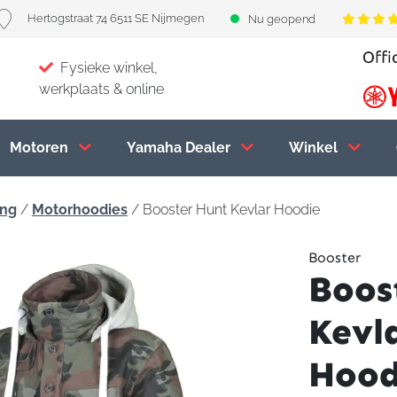
Hertogstraat 74 6511 SE Nijmegen
Nu geopend
Fysieke winkel,
werkplaats & online
Motoren
Yamaha Dealer
Winkel
ing
/
Motorhoodies
/ Booster Hunt Kevlar Hoodie
Booster
Boos
Kevl
Hood