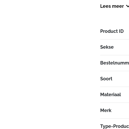
binnenvoering
Lees meer
-Casual hood
gebruik op de
-Gemaakt van
Product ID
-Kevlar® pan
-Afneembare
Sekse
-Dubbele sluit
drukknopen.
-Twee steekza
Bestelnumm
afsluitbaar.
-Twee borstza
Soort
-Uitgerust me
schouders en
Materiaal
-Mesh voering
Merk
Type-Produc