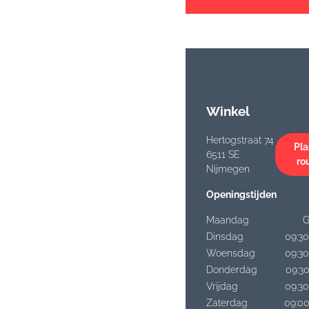
Winkel
Hertogstraat 74
Pla
6511 SE
ro
Nijmegen
Openingstijden
Maandag
G
Dinsdag
09:30
Woensdag
09:30
Donderdag
09:30
Vrijdag
09:30
Zaterdag
09:00