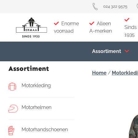
024 322 9575
Enorme
Alleen
Sinds
voorraad
A-merken
1935
Assortiment
Assortiment
Home
/
Motorkled
Motorkleding
Motorhelmen
Motorhandschoenen