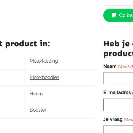
Booster
Op bes
Hunt
Kevlar
Hoodie
aantal
t product in:
Heb je 
produc
Motorkleding
Naam
(Vereist)
Motorhoodies
E-mailadres
Heren
Booster
Je vraag
(Vere