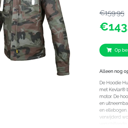
€159.95
€143
Op bes
Alleen nog op
De Hoodie Hun
met Kevlar® 
motor. De hoo
en uitneemba
en ellebogen
verwijderd wo
verschillende