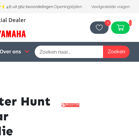
4.6 uit 562 beoordelingen
Openingstijden
Veelgestelde vragen
0
0
Over ons
ter Hunt
ar
ie