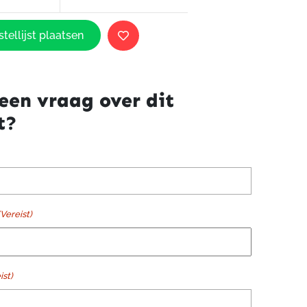
tellijst plaatsen
een vraag over dit
t?
(Vereist)
ist)