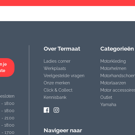
Over Termaat
Categorieën
Ladies corner
Motorkleding
n je
Werkplaats
Motorhelmen
ute
Veelgestelde vragen
Motorhandschoe
Onze merken
Motorlaarzen
Click & Collect
Motor accessoire
esloten
Kennisbank
Outlet
 - 18:00
Yamaha
 - 18:00
 - 21:00
 - 18:00
Navigeer naar
 - 17:00