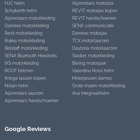
HJC helm
Alpinestars motorjas
Schuberth helm
REV’IT motorjas kopen
Alpinestars motorkleding
REV’IT handschoenen
Dainese motorkleding
SENA communicatie
Revit motorkleding
Dainese motorjas
Rukka motorkleding
TCX motorlaarzen
Belstaff motorkleding
Daytona motorlaarzen
SENA Bluetooth Headsets
Stadler motorkleding
IXS motorkleding
Bering motorpak
ROOF helmen
Valentino Rossi helm
Kriega tassen kopen
Motorjassen dames
Nolan helm
Grote maten motorkleding
Alpinestars laarzen
Arai Integraalhelm
Alpinestars handschoenen
Google Reviews