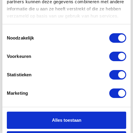
partners kunnen deze gegevens combineren met andere
Gerelateerde
informatie die u aan ze heeft verstrekt of die ze hebben
producten
verzameld op basis van uw gebruik van hun services.
Toestemmingsselectie
Noodzakelijk
-21%
-39%
Voorkeuren
Statistieken
Bering Chrome
Rukka Vilma
Marketing
Kids Jacket
Jacket Ladies
€
75,00
€
399,00
€
95,00
€
649,00
Oorspronkelijke
Huidige
Oorspr
Huidig
Alles toestaan
prijs
prijs
prijs
prijs