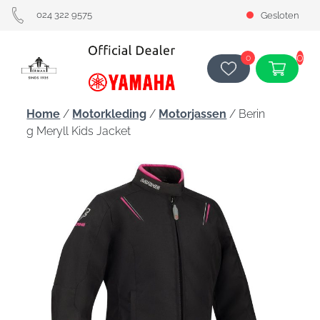
024 322 9575
Gesloten
0
0
Home
/
Motorkleding
/
Motorjassen
/ Berin
g Meryll Kids Jacket