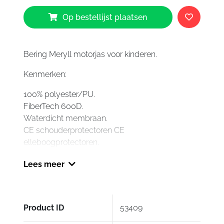
Bering
Op bestellijst plaatsen
Meryll
Kids
Jacket
aantal
Bering Meryll motorjas voor kinderen.
Kenmerken:
100% polyester/PU.
FiberTech 600D.
Waterdicht membraan.
CE schouderprotectoren CE
elleboogprotectoren.
Volledig verwijderbare thermische voering 90gr.
Lees meer
Verstelbaar bij de pols en heup.
Reflecterend elementen.
Product ID
53409