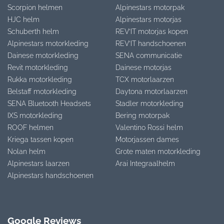
Scorpion helmen
Alpinestars motorpak
HJC helm
Alpinestars motorjas
Schuberth helm
REV’IT motorjas kopen
Alpinestars motorkleding
REV’IT handschoenen
Dainese motorkleding
SENA communicatie
Revit motorkleding
Dainese motorjas
Rukka motorkleding
TCX motorlaarzen
Belstaff motorkleding
Daytona motorlaarzen
SENA Bluetooth Headsets
Stadler motorkleding
IXS motorkleding
Bering motorpak
ROOF helmen
Valentino Rossi helm
Kriega tassen kopen
Motorjassen dames
Nolan helm
Grote maten motorkleding
Alpinestars laarzen
Arai Integraalhelm
Alpinestars handschoenen
Google Reviews