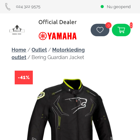
024 322 9575
Nu geopend
0
0
Home
/
Outlet
/
Motorkleding
outlet
/ Bering Guardian Jacket
-41%