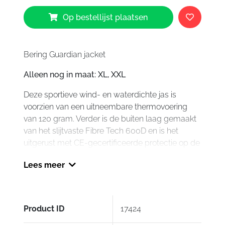
Bering
Op bestellijst plaatsen
Guardian
Jacket
aantal
Bering Guardian jacket
Alleen nog in maat: XL, XXL
Deze sportieve wind- en waterdichte jas is
voorzien van een uitneembare thermovoering
van 120 gram. Verder is de buiten laag gemaakt
van het slijtvaste Fibre Tech 600D en is het
uitgerust met CE-gecertificeerde protectie op de
schouders en ellebogen.
Lees meer
Product ID
17424