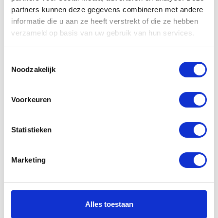
partners kunnen deze gegevens combineren met andere
Gerelateerde
informatie die u aan ze heeft verstrekt of die ze hebben
verzameld op basis van uw gebruik van hun services.
producten
Toestemmingsselectie
Noodzakelijk
-39%
Voorkeuren
Statistieken
Marketing
Yamaha
Rukka Vilma
Womens
Jacket Ladies
Jacket
Alles toestaan
€
399,00
€
649,00
Oorspr
Huidig
€
165,00
€
185,00