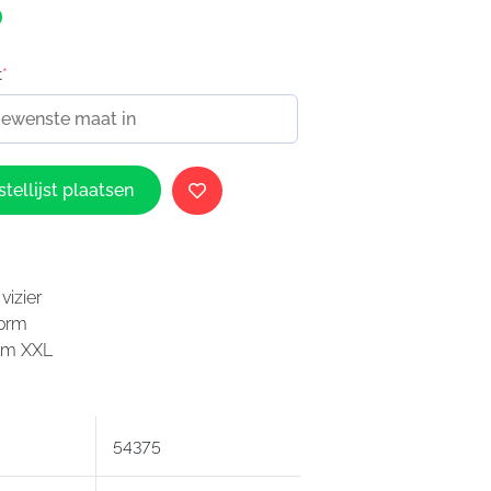
0
t
*
tellijst plaatsen
vizier
vorm
t/m XXL
54375