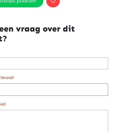
tellijst plaatsen
een vraag over dit
t?
(Vereist)
ist)