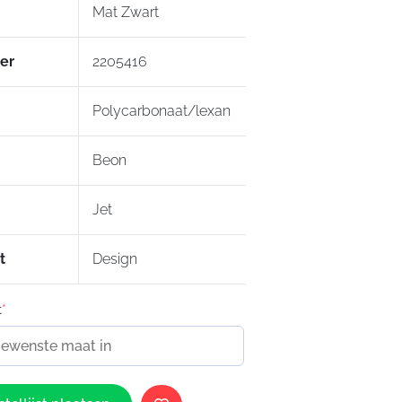
Mat Zwart
er
2205416
Polycarbonaat/lexan
Beon
Jet
t
Design
t
*