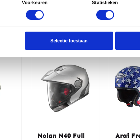
Voorkeuren
Statistieken
erde producten
-31%
-30%
Selectie toestaan
Nolan N40 Full
Arai Fr