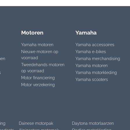
Motoren
Yamaha
Yamaha motoren
Yamaha accessoires
Nieuwe motoren op
Yamaha e-bikes
voorraad
nen
Yamaha merchandising
Tweedehands motoren
Yamaha motoren
op voorraad
s
Yamaha motorkleding
Motor financiering
Yamaha scooters
Motor verzekering
ing
Dainese motorpak
Daytona motorlaarzen