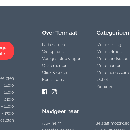
Over Termaat
Categorieën
Ladies corner
Motorkleding
n je
Werkplaats
Motorhelmen
ute
Veelgestelde vragen
Motorhandschoe
Onze merken
Motorlaarzen
Click & Collect
Motor accessoire
esloten
Kennisbank
Outlet
 - 18:00
Yamaha
 - 18:00
 - 21:00
 - 18:00
Navigeer naar
 - 17:00
esloten
AGV helm
Belstaff motorkled