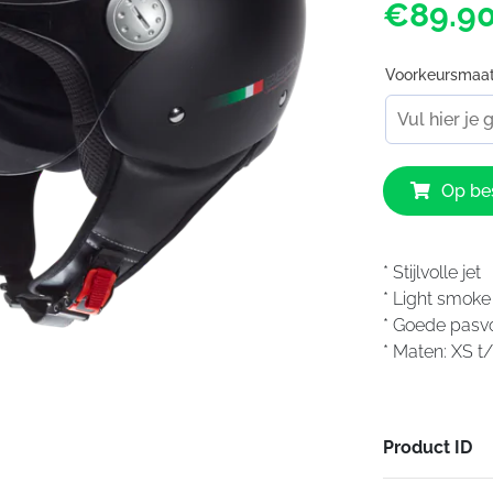
€89.9
Voorkeursmaa
Beon
Op bes
Design
Mat
Zwart
aantal
* Stijlvolle jet
* Light smoke 
* Goede pas
* Maten: XS 
Product ID