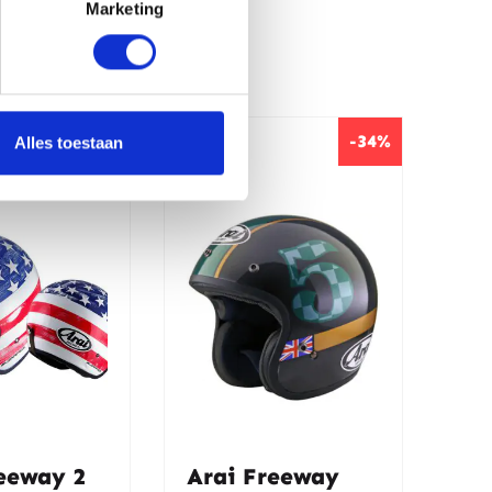
Marketing
-34%
-34%
Alles toestaan
eeway 2
Arai Freeway