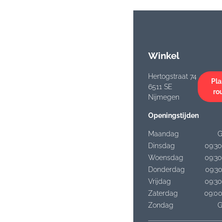
Winkel
Hertogstraat 74
Pla
6511 SE
ro
Nijmegen
Openingstijden
Maandag
G
Dinsdag
09:30
Woensdag
09:30
Donderdag
09:30
Vrijdag
09:30
Zaterdag
09:00
Zondag
G