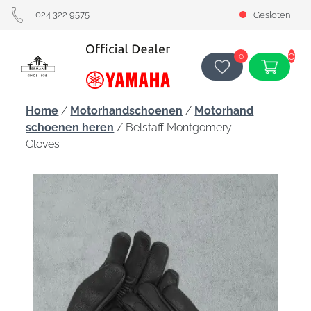
024 322 9575
Gesloten
0
0
Home
/
Motorhandschoenen
/
Motorhand
schoenen heren
/ Belstaff Montgomery
Gloves