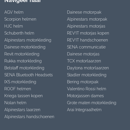
Navigeer naar
AGV helm
Dainese motorpak
Scorpion helmen
Alpinestars motorpak
HJC helm
Alpinestars motorjas
Schuberth helm
REV’IT motorjas kopen
Alpinestars motorkleding
REV’IT handschoenen
Dainese motorkleding
SENA communicatie
Revit motorkleding
Dainese motorjas
Rukka motorkleding
TCX motorlaarzen
Belstaff motorkleding
Daytona motorlaarzen
SENA Bluetooth Headsets
Stadler motorkleding
IXS motorkleding
Bering motorpak
ROOF helmen
Valentino Rossi helm
Kriega tassen kopen
Motorjassen dames
Nolan helm
Grote maten motorkleding
Alpinestars laarzen
Arai Integraalhelm
Alpinestars handschoenen