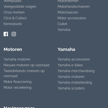
Werkplaats
Motorhelmen
Veelgestelde vragen
Motorhandschoenen
Onze merken
Motorlaarzen
Click & Collect
Motor accessoires
Kennisbank
Outlet
Yamaha
Motoren
Yamaha
Yamaha motoren
Yamaha accessoires
Nieuwe motoren op voorraad
Yamaha e-bikes
Tweedehands motoren op
Yamaha merchandising
voorraad
Yamaha motoren
Motor financiering
Yamaha motorkleding
Motor verzekering
Yamaha scooters