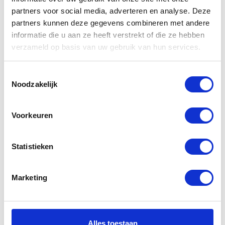
partners voor social media, adverteren en analyse. Deze
partners kunnen deze gegevens combineren met andere
informatie die u aan ze heeft verstrekt of die ze hebben
Gerelateerde
verzameld op basis van uw gebruik van hun services.
producten
Toestemmingsselectie
Noodzakelijk
-20%
-20%
Voorkeuren
Statistieken
Marketing
Bering Loky
Dainese D-
Gloves
Explorer 2
Gloves
Alles toestaan