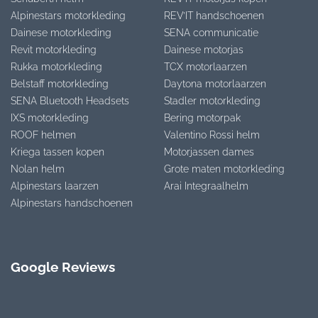
Alpinestars motorkleding
REV’IT handschoenen
Dainese motorkleding
SENA communicatie
Revit motorkleding
Dainese motorjas
Rukka motorkleding
TCX motorlaarzen
Belstaff motorkleding
Daytona motorlaarzen
SENA Bluetooth Headsets
Stadler motorkleding
IXS motorkleding
Bering motorpak
ROOF helmen
Valentino Rossi helm
Kriega tassen kopen
Motorjassen dames
Nolan helm
Grote maten motorkleding
Alpinestars laarzen
Arai Integraalhelm
Alpinestars handschoenen
Google Reviews