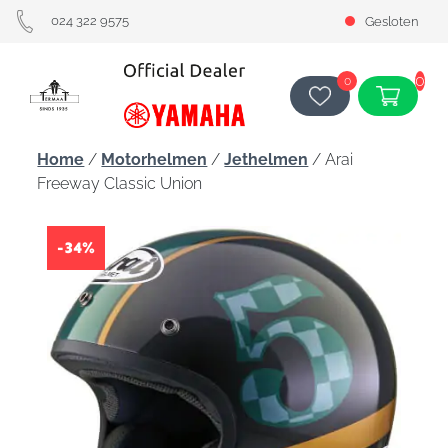
024 322 9575
Gesloten
0
0
Home
/
Motorhelmen
/
Jethelmen
/ Arai
Freeway Classic Union
-34%