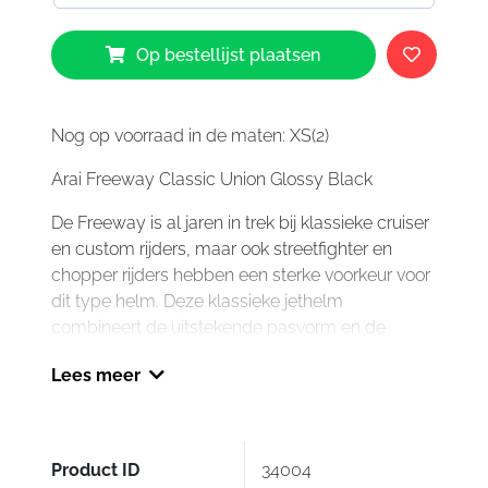
Arai
Op bestellijst plaatsen
Freeway
Classic
Union
aantal
Nog op voorraad in de maten: XS(2)
Arai Freeway Classic Union Glossy Black
De Freeway is al jaren in trek bij klassieke cruiser
en custom rijders, maar ook streetfighter en
chopper rijders hebben een sterke voorkeur voor
dit type helm. Deze klassieke jethelm
combineert de uitstekende pasvorm en de
kwaliteit van een Arai helm met een tijdloos of
Lees meer
modern design!
Product ID
34004