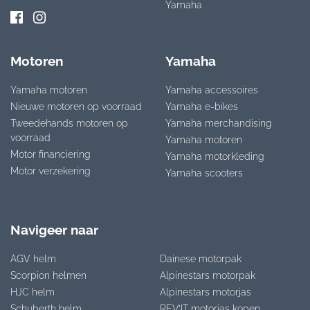
Yamaha
Motoren
Yamaha
Yamaha motoren
Yamaha accessoires
Nieuwe motoren op voorraad
Yamaha e-bikes
Tweedehands motoren op
Yamaha merchandising
voorraad
Yamaha motoren
Motor financiering
Yamaha motorkleding
Motor verzekering
Yamaha scooters
Navigeer naar
AGV helm
Dainese motorpak
Scorpion helmen
Alpinestars motorpak
HJC helm
Alpinestars motorjas
Schuberth helm
REV’IT motorjas kopen