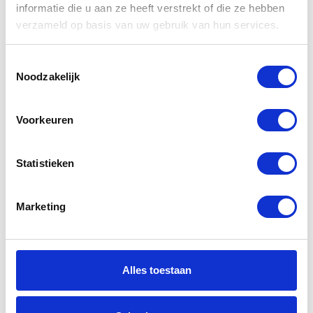
informatie die u aan ze heeft verstrekt of die ze hebben
producten
verzameld op basis van uw gebruik van hun services.
Toestemmingsselectie
-45%
-35%
Noodzakelijk
Voorkeuren
Statistieken
X-Lite X802
Shark Skwal
Marketing
Replica
Matador Black
Lorenzo
Red Silver KRS
€
299,99
€
169,00
€
549,99
€
259,99
Alles toestaan
Oorspronkelijke
Huidige
Oorspr
Huidig
prijs
prijs
prijs
prijs