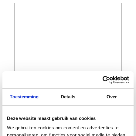
en verbeterd door een progressief ontwerp
met schokabsorberende inzetstukken in de
voorste balg voor optimale prestaties.
De binnenzijde is voorzien van een TPU-
paneel met een speciaal ontworpen profiel
voor maximale grip op de fiets en
verbeterde hitte- en slijtvastheid.
De Tech 7 Enduro Drystar®-laars is CE-
gecertificeerd volgens EN 13634:2017.
Toestemming
Details
Over
CAPTCHA
Deze website maakt gebruik van cookies
We gebruiken cookies om content en advertenties te
personaliseren, om functies voor social media te bieden