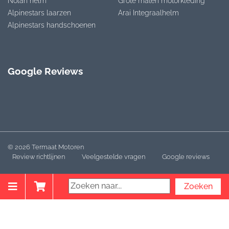
Nolan helm
Grote maten motorkleding
Alpinestars laarzen
Arai Integraalhelm
Alpinestars handschoenen
Google Reviews
© 2026 Termaat Motoren
Review richtlijnen
Veelgestelde vragen
Google reviews