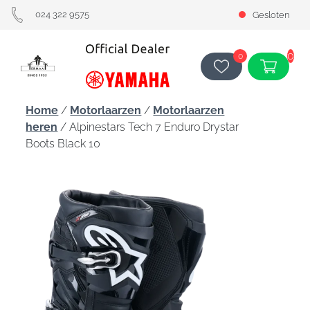
024 322 9575
Gesloten
0
0
Home
/
Motorlaarzen
/
Motorlaarzen
heren
/ Alpinestars Tech 7 Enduro Drystar
Boots Black 10