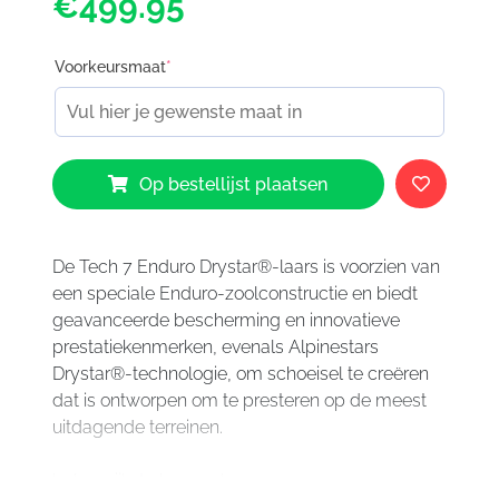
€499.95
Voorkeursmaat
*
Alpinestars
Op bestellijst plaatsen
Tech
7
Enduro
Drystar
De Tech 7 Enduro Drystar®-laars is voorzien van
Boots
een speciale Enduro-zoolconstructie en biedt
Black
geavanceerde bescherming en innovatieve
10
prestatiekenmerken, evenals Alpinestars
aantal
Drystar®-technologie, om schoeisel te creëren
dat is ontworpen om te presteren op de meest
uitdagende terreinen.
belangrijkste kenmerken