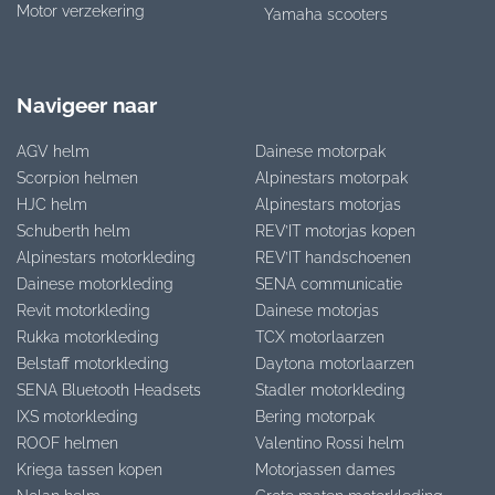
Motor verzekering
Yamaha scooters
Navigeer naar
AGV helm
Dainese motorpak
Scorpion helmen
Alpinestars motorpak
HJC helm
Alpinestars motorjas
Schuberth helm
REV’IT motorjas kopen
Alpinestars motorkleding
REV’IT handschoenen
Dainese motorkleding
SENA communicatie
Revit motorkleding
Dainese motorjas
Rukka motorkleding
TCX motorlaarzen
Belstaff motorkleding
Daytona motorlaarzen
SENA Bluetooth Headsets
Stadler motorkleding
IXS motorkleding
Bering motorpak
ROOF helmen
Valentino Rossi helm
Kriega tassen kopen
Motorjassen dames