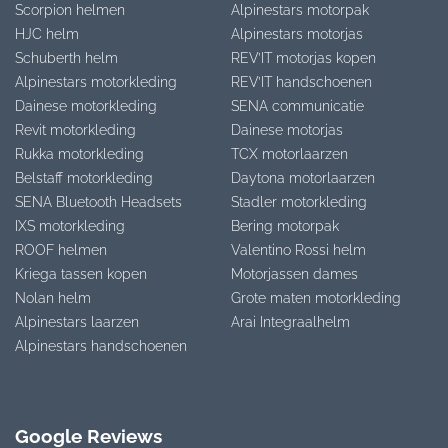
Scorpion helmen
Alpinestars motorpak
HJC helm
Alpinestars motorjas
Schuberth helm
REV’IT motorjas kopen
Alpinestars motorkleding
REV’IT handschoenen
Dainese motorkleding
SENA communicatie
Revit motorkleding
Dainese motorjas
Rukka motorkleding
TCX motorlaarzen
Belstaff motorkleding
Daytona motorlaarzen
SENA Bluetooth Headsets
Stadler motorkleding
IXS motorkleding
Bering motorpak
ROOF helmen
Valentino Rossi helm
Kriega tassen kopen
Motorjassen dames
Nolan helm
Grote maten motorkleding
Alpinestars laarzen
Arai Integraalhelm
Alpinestars handschoenen
Google Reviews