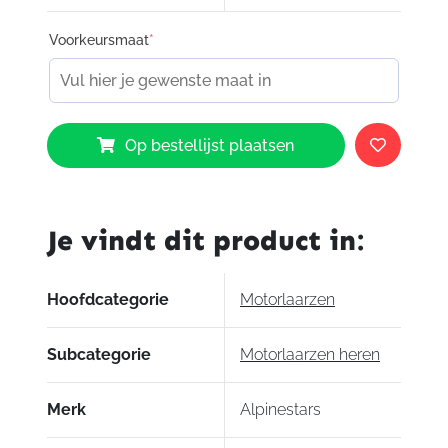
pasvorm
Voorkeursmaat
*
Vervangbare hielplaat slider
Microfiber buitenmateriaal voor optimale
slijtvastheid en flexibiliteit
Supertech R motorlaars is CE
Alpinestars
gecertificeerd volgens CE EN13634:2017.
Op bestellijst plaatsen
Supertech
R
Boots
1634
Je vindt dit product in:
aantal
Hoofdcategorie
Motorlaarzen
Subcategorie
Motorlaarzen heren
Merk
Alpinestars