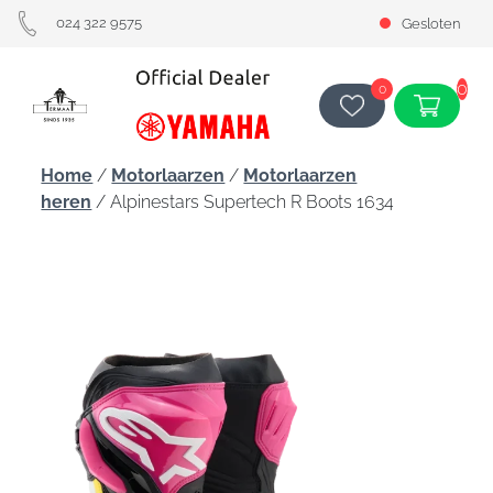
024 322 9575
Gesloten
0
0
Home
/
Motorlaarzen
/
Motorlaarzen
heren
/ Alpinestars Supertech R Boots 1634