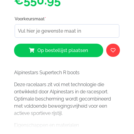
€550.95
Voorkeursmaat
*
Alpinestars
Op bestellijst plaatsen
Supertech
R
Boots
1634
Alpinestars Supertech R boots
aantal
Deze racelaars zit vol met technologie die
ontwikkeld door Alpinestars in de racesport.
Optimale bescherming wordt gecombineerd
met voldoende bewegingsvrijheid voor een
actieve sportieve rijstijl.
Eigenschappen en materialen