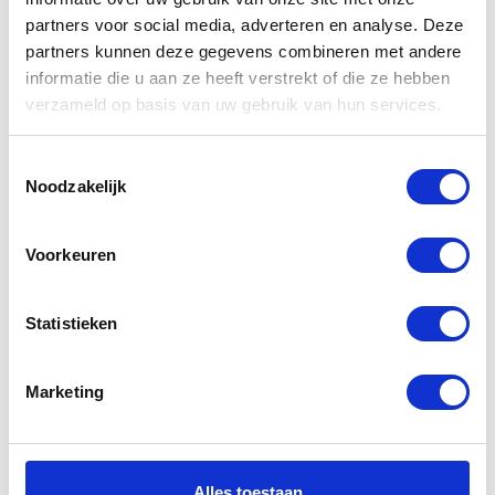
partners voor social media, adverteren en analyse. Deze
Gerelateerde
partners kunnen deze gegevens combineren met andere
informatie die u aan ze heeft verstrekt of die ze hebben
producten
verzameld op basis van uw gebruik van hun services.
Toestemmingsselectie
Noodzakelijk
Voorkeuren
Statistieken
Alpinestars
Sidi Mag-1
Marketing
New Land
Boots Black
GoreTex Boots
White
€
251,95
€
368,95
€
264,95
€
409,95
Alles toestaan