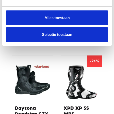
Dainese
Dainese Axial
Suburb Air
2 Boots Black
Alles toestaan
Shoes Black
Black 631
Black 631
Selectie toestaan
€
629,95
€
169,95
-21%
Daytona
XPD XP 5S
Roadstar GTX
WRS