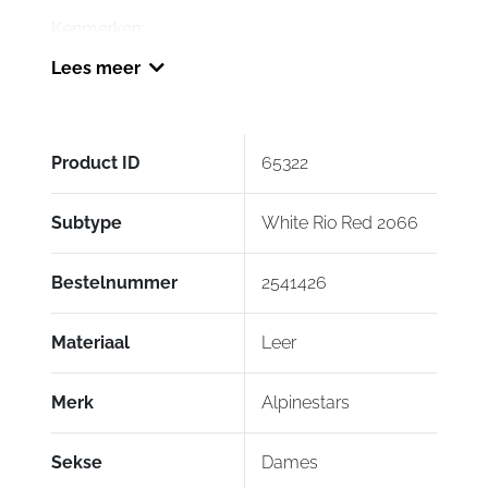
Kenmerken:
Lees meer
Speciaal voor vrouwen ontworpen pasvorm
voor superieur comfort en optimale
controle.
Handmatig aangebrachte slijtage-effecten
Product ID
65322
zorgen voor een authentieke uitstraling die
doet denken aan racegeschiedenis.
Subtype
White Rio Red 2066
Het Alpinestars Transversal Protection
Frame (TPF) beschermt de enkels zonder
het loopcomfort te beperken.
Bestelnummer
2541426
De ritssluiting aan de zijkant zorgt voor snel
aantrekken en een veilige, hoge pasvorm.
Materiaal
Leer
De geavanceerde urban zool zorgt voor
direct comfort de hele dag door, zowel op
Merk
Alpinestars
als naast de fiets.
Enkelbeschermers van TPU met dubbele
Sekse
Dames
dichtheid bieden uitgebreide bescherming