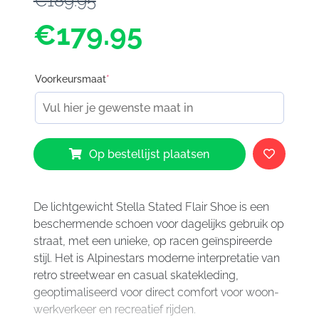
€189.95
€179.95
Voorkeursmaat
*
Alpinestars
Op bestellijst plaatsen
Stella
Staded
Flair
Shoes
De lichtgewicht Stella Stated Flair Shoe is een
White
beschermende schoen voor dagelijks gebruik op
Rio
straat, met een unieke, op racen geïnspireerde
Red
stijl. Het is Alpinestars moderne interpretatie van
2066
retro streetwear en casual skatekleding,
aantal
geoptimaliseerd voor direct comfort voor woon-
werkverkeer en recreatief rijden.