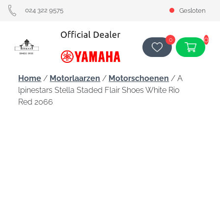
024 322 9575
Gesloten
0
0
Home
/
Motorlaarzen
/
Motorschoenen
/ A
lpinestars Stella Staded Flair Shoes White Rio
Red 2066