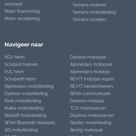
voorraad
Yamaha motoren
Motor financiering
Yamaha motorkleding
Motor verzekering
Yamaha scooters
Navigeer naar
AGV helm
Dainese motorpak
Scorpion helmen
Alpinestars motorpak
HJC helm
Alpinestars motorjas
Schuberth helm
REV’IT motorjas kopen
Alpinestars motorkleding
REV’IT handschoenen
Dainese motorkleding
SENA communicatie
Revit motorkleding
Dainese motorjas
Rukka motorkleding
TCX motorlaarzen
Belstaff motorkleding
Daytona motorlaarzen
SENA Bluetooth Headsets
Stadler motorkleding
IXS motorkleding
Bering motorpak