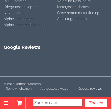
ROOF helmen
Valentino Rossi helm
Kriega tassen kopen
Motorjassen dames
Nolan helm
Grote maten motorkleding
Alpinestars laarzen
Arai Integraalhelm
Alpinestars handschoenen
Google Reviews
© 2026 Termaat Motoren
Review richtlijnen
Veelgestelde vragen
Google reviews