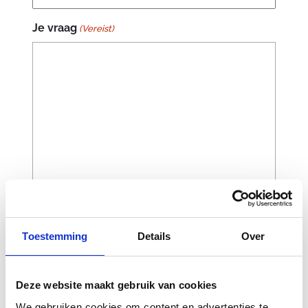
zijkant.
Je vraag
Veteruiteinden met rubberen afwerking
(Vereist)
Enkelbeschermers van TPU met dubbele
dichtheid, geplaatst tussen het bovenwerk
en de gevoerde voering.
TPU Transversal Protection Frame (TPF)
ingebed in de voorvoetstructuur
TPR-verstevigingen bij de neus van de
schoen
Interne verstevigingslagen bij de neus en
hiel.
Toestemming
Details
Over
CAPTCHA
Deze website maakt gebruik van cookies
We gebruiken cookies om content en advertenties te