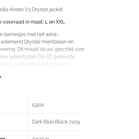
tella Andes V3 Drystar jacket
p voorraad in maat: L en XXL
ge damesjas met het wind-,
n ademend Drystar membraan en
oering. Dit maakt de jas geschikt voor
verse weerstypen. De CE gekeurde
ieden, samen met het slijtvaste
al, bescherming en slijtvastheid.
merken en materialen
aterdicht en ademend Drystar
aan
53221
van poly-fabric textiel
rende details
Dark Blue Black 7109
gde geprinte polymeer textuur op
g en onderarm zone voor extra
er
3217521