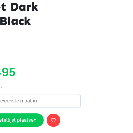
et Dark
 Black
.95
t
*
tellijst plaatsen