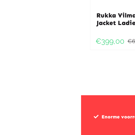
Rukka Vilm
Jacket Ladi
€
399,00
€
Enorme voor