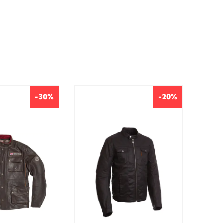
-30%
-20%