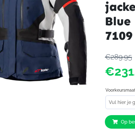
jack
Blue
7109
€289.95
€231
Voorkeursmaa
Alpinestars
Op bes
Stella
Andes