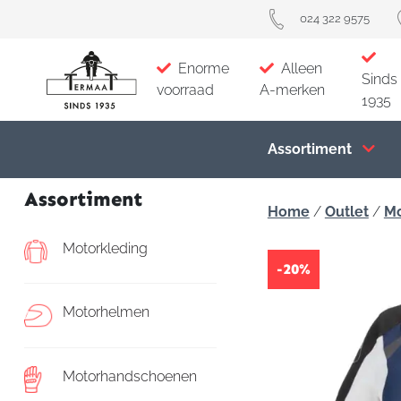
024 322 9575
Enorme
Alleen
Sinds
voorraad
A-merken
1935
Assortiment
Assortiment
Home
/
Outlet
/
Mo
Motorkleding
-20%
Motorhelmen
Motorhandschoenen