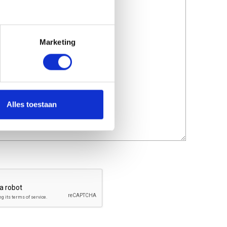
 CE Level 2 rugprotector
 Flex Plus Level 1 schouder en
 protectie
Marketing
Alles toestaan