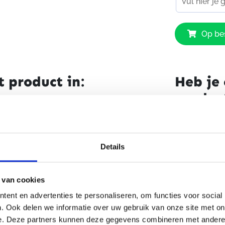
diverse
Alpinestars
optimal
Op bes
Stella
voorgev
Andes
panels 
V3
Drystar
t product in:
Heb je 
jacket
Bescherming
produc
Dark
Blue
interne
Motorkleding
Black
gecerti
Naam
(Vereist)
7109
protecti
Motorjassen
aantal
pockets 
Details
Motorkleding outlet
verkrijg
E-mailadres
Outlet
en borst
 van cookies
Deze mot
CE – Cat
Alpinestars
ent en advertenties te personaliseren, om functies voor social
A Class
. Ook delen we informatie over uw gebruik van onze site met on
Je vraag
(Vere
pocket v
e. Deze partners kunnen deze gegevens combineren met andere i
Dames