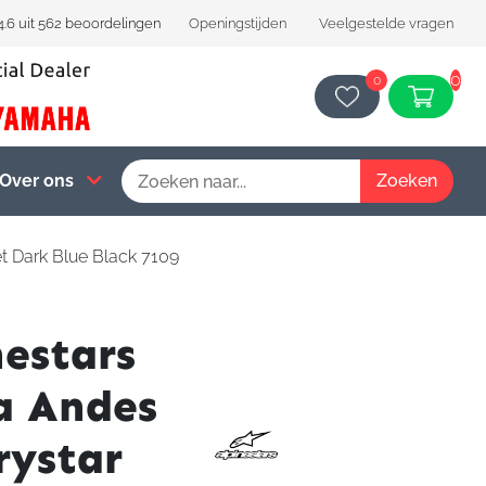
4.6 uit 562 beoordelingen
Openingstijden
Veelgestelde vragen
0
0
Over ons
et Dark Blue Black 7109
nestars
la Andes
rystar