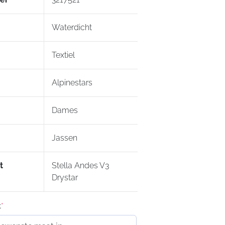
heid
chte cargo buitenzakken afgesloten
rits en waterdichte binnenzak
Waterdicht
xterne buitenzak op onderrug
 YKK rits
Textiel
bare long-sleeve thermovoering
ichaam 80g mouwen)
Alpinestars
aliseerd om samen met de Andes
 V2 pants te dragen maar via de
Dames
erits ook aan diverse andere
ars broeken te ritsen
id voor Tech-Air
Jassen
t
Stella Andes V3
 speciaal ontworpen voor dames
Drystar
entilation system (DVS), met rits
en ventilatie openingen
t
*
kraag met 3D mesh voor comfort op
 afstanden