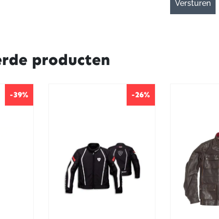
erde producten
-39%
-26%