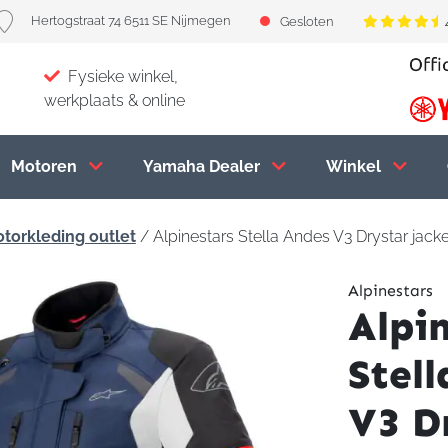
Hertogstraat 74 6511 SE Nijmegen
Gesloten
Fysieke winkel,
werkplaats & online
Motoren
Yamaha Dealer
Winkel
torkleding outlet
/ Alpinestars Stella Andes V3 Drystar jack
Alpinestars
Alpi
Stel
V3 D