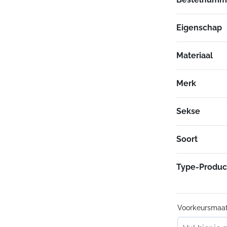
slijtvast
waterdi
Eigenschap
met een 
grote, e
premium
Materiaal
uitneem
(100g l
Merk
geoptim
DRYSTAR
Sekse
connecti
Alpinest
voorbere
Soort
Ergonomie
Type-Produc
pasvorm
direct v
afgeslot
Voorkeursmaa
zachte 
langere