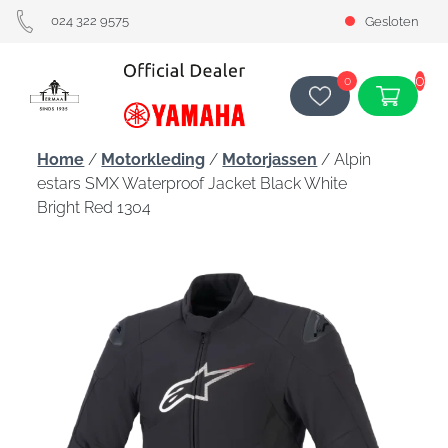
024 322 9575
Gesloten
0
0
Home
/
Motorkleding
/
Motorjassen
/ Alpin
estars SMX Waterproof Jacket Black White
Bright Red 1304