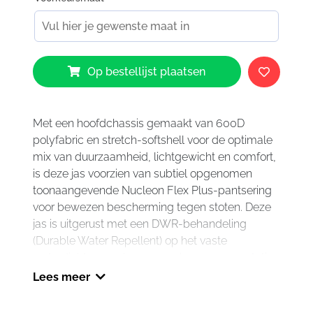
Alpinestars
Op bestellijst plaatsen
SMX
Waterproof
Jacket
Black
Met een hoofdchassis gemaakt van 600D
White
polyfabric en stretch-softshell voor de optimale
Bright
mix van duurzaamheid, lichtgewicht en comfort,
Red
is deze jas voorzien van subtiel opgenomen
1304
toonaangevende Nucleon Flex Plus-pantsering
aantal
voor bewezen bescherming tegen stoten. Deze
jas is uitgerust met een DWR-behandeling
(Durable Water Repellent) op het vaste
waterdichte membraan voor bewezen prestaties
bij nat weer, en heeft een uitneembare
Lees meer
thermische voering, waardoor hij kan worden
aangepast aan de weersomstandigheden voor