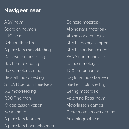
Navigeer naar
AGV helm
Dainese motorpak
Scorpion helmen
Alpinestars motorpak
HJC helm
Alpinestars motorjas
Schuberth helm
REV’IT motorjas kopen
Alpinestars motorkleding
REV’IT handschoenen
Dainese motorkleding
SENA communicatie
Revit motorkleding
Dainese motorjas
Rukka motorkleding
TCX motorlaarzen
Belstaff motorkleding
Daytona motorlaarzen
SENA Bluetooth Headsets
Stadler motorkleding
IXS motorkleding
Bering motorpak
ROOF helmen
Valentino Rossi helm
Kriega tassen kopen
Motorjassen dames
Nolan helm
Grote maten motorkleding
Alpinestars laarzen
Arai Integraalhelm
Alpinestars handschoenen