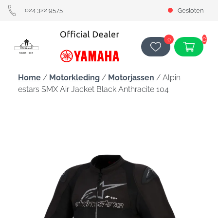
024 322 9575
Gesloten
0
0
Home
/
Motorkleding
/
Motorjassen
/ Alpin
estars SMX Air Jacket Black Anthracite 104