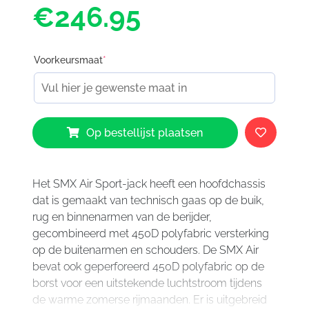
€246.95
Voorkeursmaat
*
Alpinestars
Op bestellijst plaatsen
SMX
Air
Jacket
Black
Het SMX Air Sport-jack heeft een hoofdchassis
Anthracite
dat is gemaakt van technisch gaas op de buik,
104
rug en binnenarmen van de berijder,
aantal
gecombineerd met 450D polyfabric versterking
op de buitenarmen en schouders. De SMX Air
bevat ook geperforeerd 450D polyfabric op de
borst voor een uitstekende luchtstroom tijdens
de warme zomerse rijmaanden. Er is uitgebreid