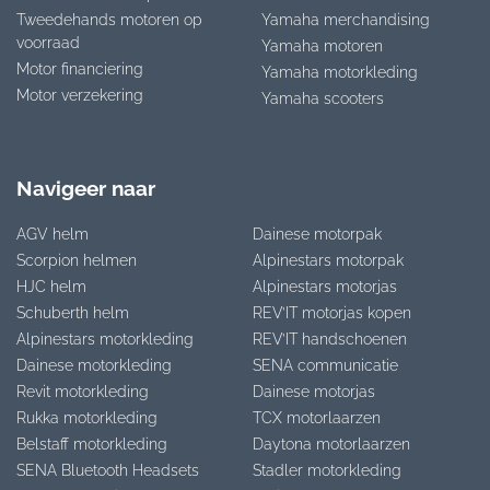
Tweedehands motoren op
Yamaha merchandising
voorraad
Yamaha motoren
Motor financiering
Yamaha motorkleding
Motor verzekering
Yamaha scooters
Navigeer naar
AGV helm
Dainese motorpak
Scorpion helmen
Alpinestars motorpak
HJC helm
Alpinestars motorjas
Schuberth helm
REV’IT motorjas kopen
Alpinestars motorkleding
REV’IT handschoenen
Dainese motorkleding
SENA communicatie
Revit motorkleding
Dainese motorjas
Rukka motorkleding
TCX motorlaarzen
Belstaff motorkleding
Daytona motorlaarzen
SENA Bluetooth Headsets
Stadler motorkleding