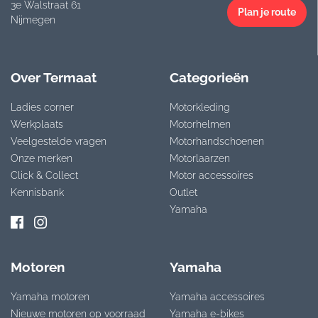
3e Walstraat 61
Plan je route
Nijmegen
Over Termaat
Categorieën
Ladies corner
Motorkleding
Werkplaats
Motorhelmen
Veelgestelde vragen
Motorhandschoenen
Onze merken
Motorlaarzen
Click & Collect
Motor accessoires
Kennisbank
Outlet
Yamaha
Motoren
Yamaha
Yamaha motoren
Yamaha accessoires
Nieuwe motoren op voorraad
Yamaha e-bikes