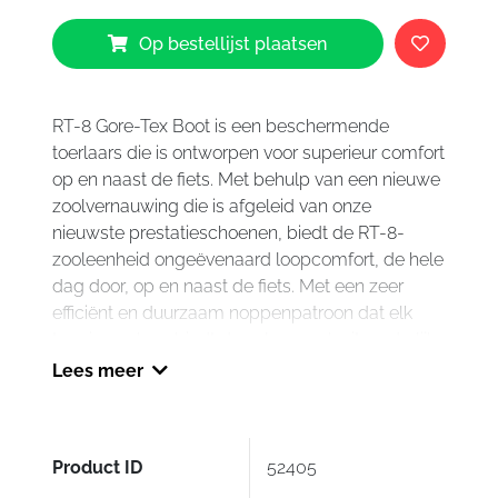
Alpinestars
Op bestellijst plaatsen
RT-
8
GTX
Boots
RT-8 Gore-Tex Boot is een beschermende
Black
toerlaars die is ontworpen voor superieur comfort
Blue
op en naast de fiets. Met behulp van een nieuwe
17
zoolvernauwing die is afgeleid van onze
aantal
nieuwste prestatieschoenen, biedt de RT-8-
zooleenheid ongeëvenaard loopcomfort, de hele
dag door, op en naast de fiets. Met een zeer
efficiënt en duurzaam noppenpatroon dat elk
terrein aankan, biedt deze laars ook uitzonderlijke
bescherming en rijgevoel, terwijl het compacte
Lees meer
ontwerp is ontworpen om moeiteloos onder elke
broek te passen.
Kenmerken:
Product ID
52405