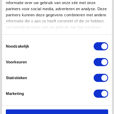
informatie over uw gebruik van onze site met onze
partners voor social media, adverteren en analyse. Deze
partners kunnen deze gegevens combineren met andere
Gerelateerde
informatie die u aan ze heeft verstrekt of die ze hebben
verzameld op basis van uw gebruik van hun services.
producten
Toestemmingsselectie
Noodzakelijk
-20%
Voorkeuren
Statistieken
Marketing
Alpinestars
Sidi ST
Roam 2
Waterproof
€
314,95
€
349,95
Oorspr
Huidig
Boots