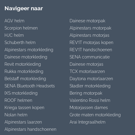
Navigeer naar
AGV helm
Dainese motorpak
Scorpion helmen
Alpinestars motorpak
HJC helm
Alpinestars motorjas
Schuberth helm
REV’IT motorjas kopen
Alpinestars motorkleding
REV’IT handschoenen
Dainese motorkleding
SENA communicatie
Revit motorkleding
Dainese motorjas
Rukka motorkleding
TCX motorlaarzen
Belstaff motorkleding
Daytona motorlaarzen
SENA Bluetooth Headsets
Stadler motorkleding
IXS motorkleding
Bering motorpak
ROOF helmen
Valentino Rossi helm
Kriega tassen kopen
Motorjassen dames
Nolan helm
Grote maten motorkleding
Alpinestars laarzen
Arai Integraalhelm
Alpinestars handschoenen