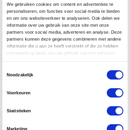
opslag van waardevolle spullen.
CAPTCHA
We gebruiken cookies om content en advertenties te
personaliseren, om functies voor social media te bieden
bescherming
en om ons websiteverkeer te analyseren. Ook delen we
informatie over uw gebruik van onze site met onze
De Nucleon Flex Plus Level 1
partners voor social media, adverteren en analyse. Deze
kniebescherming is zeer flexibel en
partners kunnen deze gegevens combineren met andere
ademend, biedt hoge niveaus van
informatie die u aan ze heeft verstrekt of die ze hebben
impactbescherming en heeft een dun
verzameld op basis van uw gebruik van hun services.
profiel voor optimaal rijcomfort.
Volgens de Europese wettelijke
voorschriften is de CE-markering een
Toestemmingsselectie
Noodzakelijk
conformiteitseis voor de marketing van dit
Gerelateerde
product. De volgende normen zijn van
toepassing: Volledig CE-gecertificeerd
producten
Voorkeuren
rijvestiment volgens CE – Categorie II EN
17092-4: 2020 standaard – A Klasse.
CE Level 1 Nucleon Flex Plus
Statistieken
-50%
impactbescherming, Categorie II EN
17092-6:2020 – C Klasse Impact.
Marketing