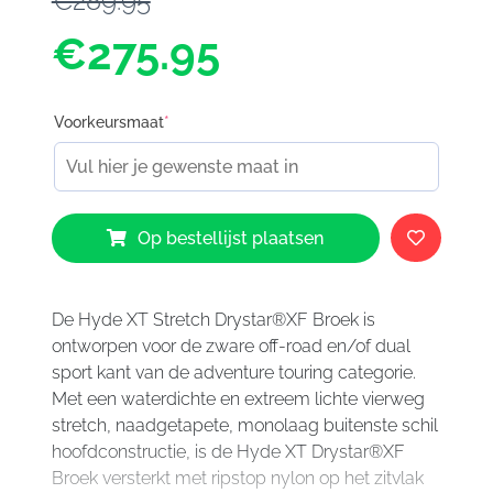
€289.95
€275.95
Voorkeursmaat
*
Alpinestars
Op bestellijst plaatsen
Hyde
XT
Drystar
Pants
De Hyde XT Stretch Drystar®XF Broek is
Black
ontworpen voor de zware off-road en/of dual
Bright
sport kant van de adventure touring categorie.
Red
Met een waterdichte en extreem lichte vierweg
1303
stretch, naadgetapete, monolaag buitenste schil
aantal
hoofdconstructie, is de Hyde XT Drystar®XF
Broek versterkt met ripstop nylon op het zitvlak