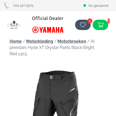
024 322 9575
Nu geopend
0
0
Home
/
Motorkleding
/
Motorbroeken
/ Al
pinestars Hyde XT Drystar Pants Black Bright
Red 1303