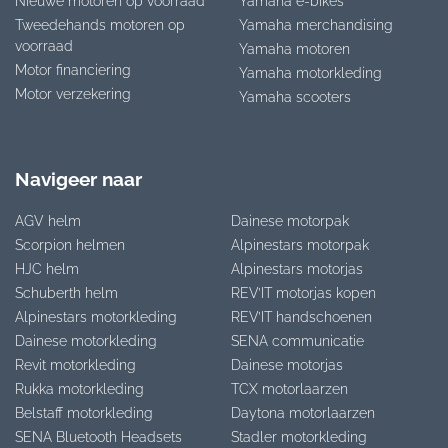
Nieuwe motoren op voorraad
Yamaha e-bikes
Tweedehands motoren op
Yamaha merchandising
voorraad
Yamaha motoren
Motor financiering
Yamaha motorkleding
Motor verzekering
Yamaha scooters
Navigeer naar
AGV helm
Dainese motorpak
Scorpion helmen
Alpinestars motorpak
HJC helm
Alpinestars motorjas
Schuberth helm
REV’IT motorjas kopen
Alpinestars motorkleding
REV’IT handschoenen
Dainese motorkleding
SENA communicatie
Revit motorkleding
Dainese motorjas
Rukka motorkleding
TCX motorlaarzen
Belstaff motorkleding
Daytona motorlaarzen
SENA Bluetooth Headsets
Stadler motorkleding