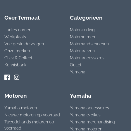
Over Termaat
Categorieën
Ladies corner
Motorkleding
Werkplaats
Motorhelmen
Veelgestelde vragen
Motorhandschoenen
Onze merken
Motorlaarzen
Click & Collect
Motor accessoires
Kennisbank
Outlet
Yamaha
Motoren
Yamaha
Yamaha motoren
Yamaha accessoires
Nieuwe motoren op voorraad
Yamaha e-bikes
Tweedehands motoren op
Yamaha merchandising
voorraad
Yamaha motoren