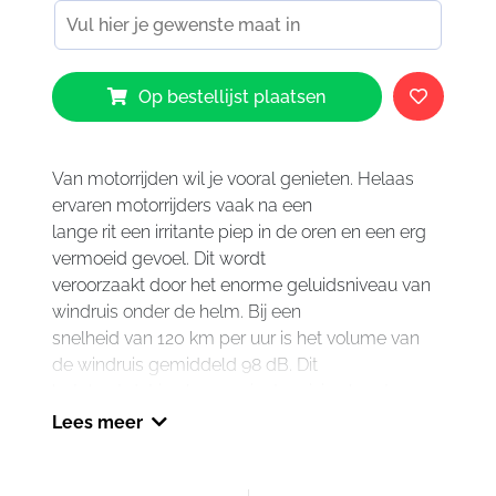
Alpine
Op bestellijst plaatsen
Earplugs
RACE
aantal
Van motorrijden wil je vooral genieten. Helaas
ervaren motorrijders vaak na een
lange rit een irritante piep in de oren en een erg
vermoeid gevoel. Dit wordt
veroorzaakt door het enorme geluidsniveau van
windruis onder de helm. Bij een
snelheid van 120 km per uur is het volume van
de windruis gemiddeld 98 dB. Dit
betekent dat je al na 7 minuten risico loopt op
blijvende gehoorschade. Bovendien raak je
Lees meer
eerder vermoeid, waardoor je minder
geconcentreerd deelneemt aan het verkeer.