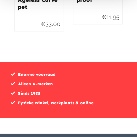
pet
€
11,95
€
33,00
Enorme voorraad
Alleen A-merken
Sinds 1935
Fysieke winkel, werkplaats & online