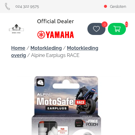
024 322 9575
Gesloten
0
0
Home
/
Motorkleding
/
Motorkleding
overig
/ Alpine Earplugs RACE