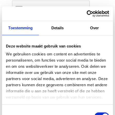
windruis
• Verkeer, motor en communicatiesystemen
blijven voldoende
hoorbaar door AlpineAcousticFilters™
Toestemming
Details
Over
• In Tour, Race en Pro uitvoering, voor elke
motorrijder de
juiste demping
Deze website maakt gebruik van cookies
• Perfecte pasvorm dankzij
AlpineThermoShape™ materiaal
We gebruiken cookies om content en advertenties te
• Geleverd met praktische travel pouch / case
personaliseren, om functies voor social media te bieden
Gerelateerde
• Geen afgesloten gevoel
en om ons websiteverkeer te analyseren. Ook delen we
producten
• Geen siliconen
informatie over uw gebruik van onze site met onze
• Herbruikbaar
partners voor social media, adverteren en analyse. Deze
partners kunnen deze gegevens combineren met andere
De vormgeving van de Alpine
informatie die u aan ze heeft verstrekt of die ze hebben
gehoorbeschermers is een
verzameld op basis van uw gebruik van hun services.
exclusief Dutch Design. Alle oordoppen en
filtersystemen
Toestemmingsselectie
worden geproduceerd in Nederland.