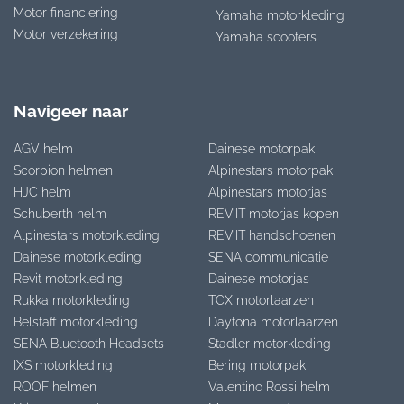
Motor financiering
Yamaha motorkleding
Motor verzekering
Yamaha scooters
Navigeer naar
AGV helm
Dainese motorpak
Scorpion helmen
Alpinestars motorpak
HJC helm
Alpinestars motorjas
Schuberth helm
REV’IT motorjas kopen
Alpinestars motorkleding
REV’IT handschoenen
Dainese motorkleding
SENA communicatie
Revit motorkleding
Dainese motorjas
Rukka motorkleding
TCX motorlaarzen
Belstaff motorkleding
Daytona motorlaarzen
SENA Bluetooth Headsets
Stadler motorkleding
IXS motorkleding
Bering motorpak
ROOF helmen
Valentino Rossi helm