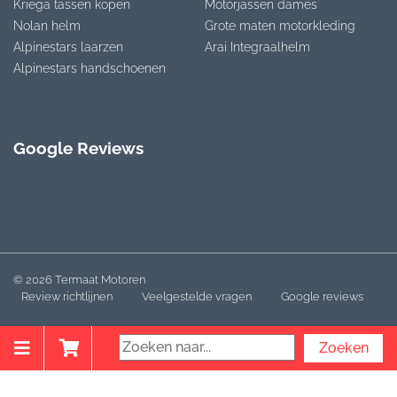
Kriega tassen kopen
Motorjassen dames
Nolan helm
Grote maten motorkleding
Alpinestars laarzen
Arai Integraalhelm
Alpinestars handschoenen
Google Reviews
© 2026 Termaat Motoren
Review richtlijnen
Veelgestelde vragen
Google reviews