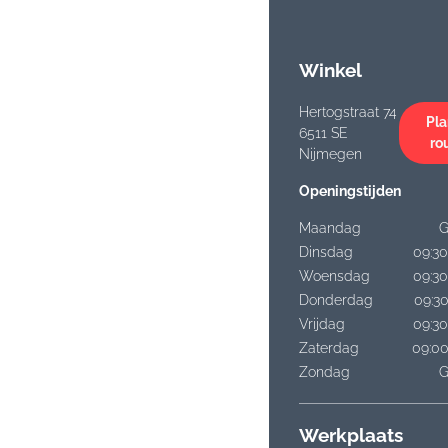
Winkel
Hertogstraat 74
Pla
6511 SE
ro
Nijmegen
Openingstijden
Maandag
G
Dinsdag
09:30
Woensdag
09:30
Donderdag
09:30
Vrijdag
09:30
Zaterdag
09:00
Zondag
G
Werkplaats