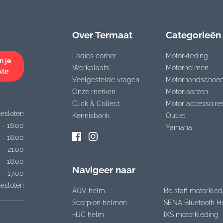
Over Termaat
Categorieën
Ladies corner
Motorkleding
n je
Werkplaats
Motorhelmen
ute
Veelgestelde vragen
Motorhandschoe
Onze merken
Motorlaarzen
Click & Collect
Motor accessoire
esloten
Kennisbank
Outlet
 - 18:00
Yamaha
 - 18:00
 - 21:00
 - 18:00
Navigeer naar
 - 17:00
esloten
AGV helm
Belstaff motorkled
Scorpion helmen
SENA Bluetooth H
HJC helm
IXS motorkleding