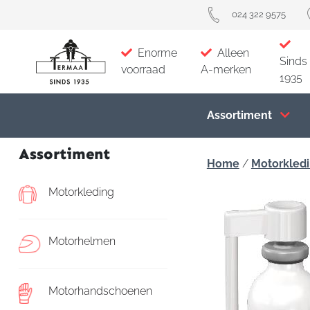
024 322 9575
Enorme
Alleen
Sinds
voorraad
A-merken
1935
Assortiment
Assortiment
Home
/
Motorkled
Motorkleding
Motorhelmen
Motorhandschoenen