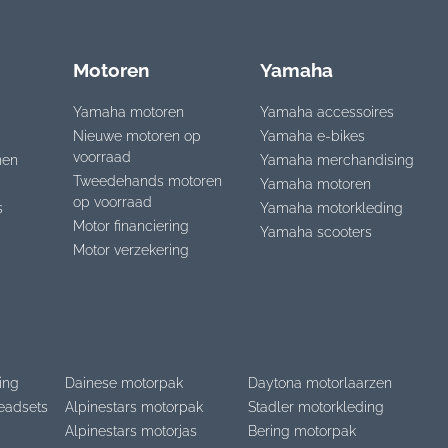
Motoren
Yamaha
Yamaha motoren
Yamaha accessoires
Nieuwe motoren op
Yamaha e-bikes
voorraad
nen
Yamaha merchandising
Tweedehands motoren
Yamaha motoren
op voorraad
s
Yamaha motorkleding
Motor financiering
Yamaha scooters
Motor verzekering
ing
Dainese motorpak
Daytona motorlaarzen
eadsets
Alpinestars motorpak
Stadler motorkleding
Alpinestars motorjas
Bering motorpak