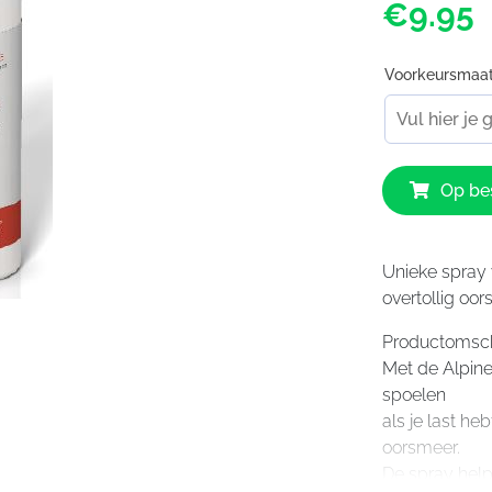
€9.95
Voorkeursmaa
Alpine
Op bes
Ear
Spray
aantal
Unieke spray 
overtollig oo
Productomsch
Met de Alpine
spoelen
als je last h
oorsmeer.
De spray help