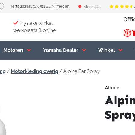
Hertogstraat 74 6511 SE Nijmegen
Gesloten
Fysieke winkel,
werkplaats & online
Motoren
Yamaha Dealer
Winkel
ing
/
Motorkleding overig
/ Alpine Ear Spray
Alpine
Alpi
Spra