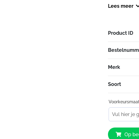
daardoor gaa
Lees meer
Bovendien ver
moet uitspuit
Product ID
Bestelnumm
Merk
Soort
Voorkeursmaa
Alpine
Op bes
Ear