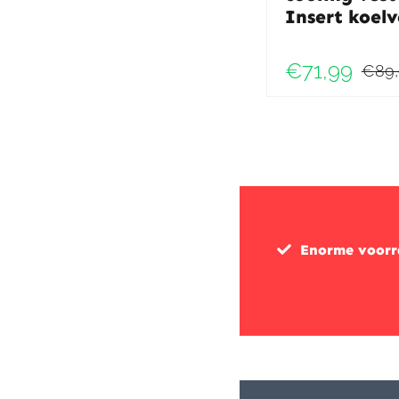
Insert koelv
€
71,99
€
89
Enorme voor