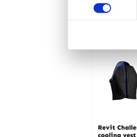
Gerelate
Revit Chall
cooling vest