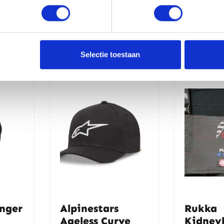
erde producten
Selectie toestaan
-20%
enger
Alpinestars
Rukka
Ageless Curve
Kidney