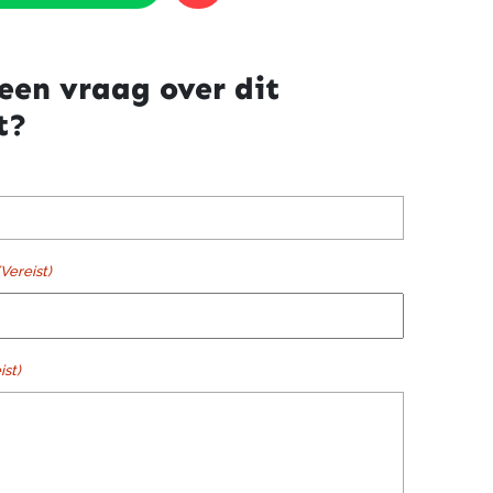
een vraag over dit
t?
(Vereist)
ist)