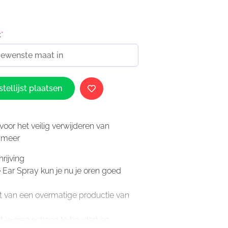
t
*
tellijst plaatsen
voor het veilig verwijderen van
rsmeer
rijving
 Ear Spray kun je nu je oren goed
ebt van een overmatige productie van
t je oren schoon te houden en