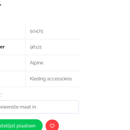
n de oordopjes langer mee.
kleint het de kans dat je de oren
en.
50475
er
96121
Alpine
Kleding accessoires
t
*
tellijst plaatsen