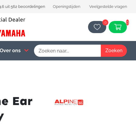
4.6 uit 562 beoordelingen
Openingstijden
Veelgestelde vragen
0
0
Over ons
ne Ear
y