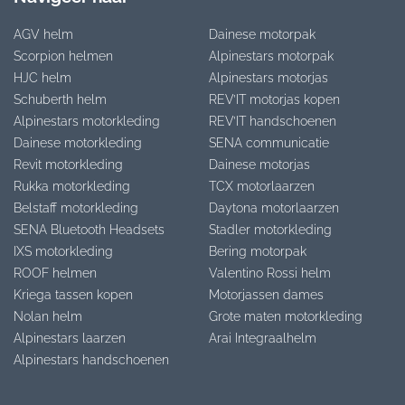
AGV helm
Dainese motorpak
Scorpion helmen
Alpinestars motorpak
HJC helm
Alpinestars motorjas
Schuberth helm
REV’IT motorjas kopen
Alpinestars motorkleding
REV’IT handschoenen
Dainese motorkleding
SENA communicatie
Revit motorkleding
Dainese motorjas
Rukka motorkleding
TCX motorlaarzen
Belstaff motorkleding
Daytona motorlaarzen
SENA Bluetooth Headsets
Stadler motorkleding
IXS motorkleding
Bering motorpak
ROOF helmen
Valentino Rossi helm
Kriega tassen kopen
Motorjassen dames
Nolan helm
Grote maten motorkleding
Alpinestars laarzen
Arai Integraalhelm
Alpinestars handschoenen