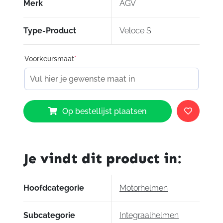
Merk
AGV
Type-Product
Veloce S
Voorkeursmaat
*
AGV
Op bestellijst plaatsen
Veloce
S
Rossi
Soleluna
Je vindt dit product in:
aantal
Hoofdcategorie
Motorhelmen
Subcategorie
Integraalhelmen