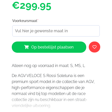
€299.95
Voorkeursmaat
*
AGV
Op bestellijst plaatsen
Veloce
S
Rossi
Soleluna
Alleen nog op voorraad in maat: S, MS, L
aantal
De AGV VELOCE S Rossi Soleluna is een
premium sport model in de collectie van AGV,
high-performance eigenschappen die je
normaal vind bij top modellen uit de race
collectie zijn nu beschikbaar in een straat-
vriendelijke uitvoering.