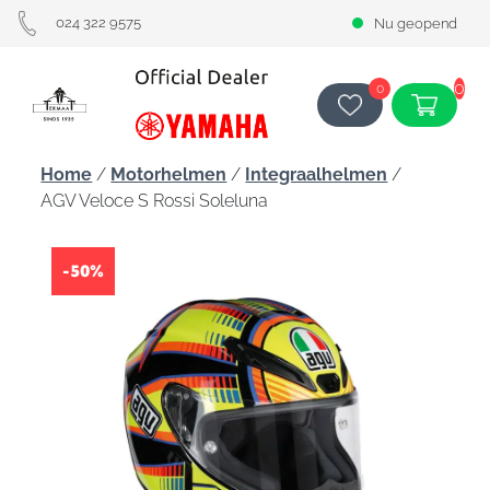
024 322 9575
Nu geopend
0
0
Home
/
Motorhelmen
/
Integraalhelmen
/
AGV Veloce S Rossi Soleluna
-50%