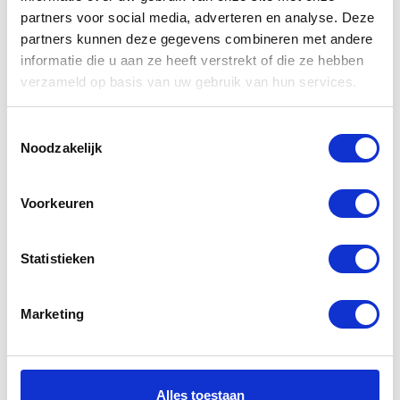
partners voor social media, adverteren en analyse. Deze
partners kunnen deze gegevens combineren met andere
informatie die u aan ze heeft verstrekt of die ze hebben
Gerelateerde
verzameld op basis van uw gebruik van hun services.
producten
Toestemmingsselectie
Noodzakelijk
-50%
-44%
Voorkeuren
Statistieken
Marketing
Airoh GP
Schuberth S2
Barbera
Glossy Black
Alles toestaan