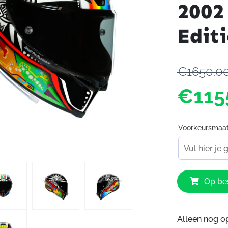
2002
Edit
€1650.0
€115
Voorkeursmaa
AGV
Op bes
Pista
GP
RR
Rossi
Alleen nog o