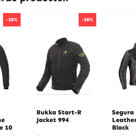
-20%
-30%
Rukka Start-R
Segura
me
Jacket 994
Leather
e 10
Black