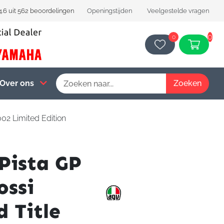
4.6 uit 562 beoordelingen
Openingstijden
Veelgestelde vragen
0
0
Over ons
02 Limited Edition
Pista GP
ossi
d Title