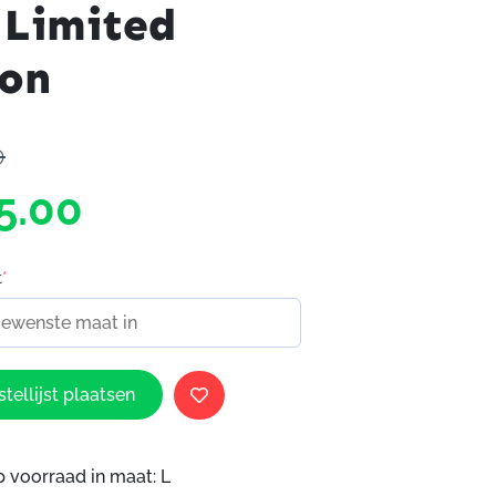
 Limited
ion
0
5.00
t
*
tellijst plaatsen
p voorraad in maat: L