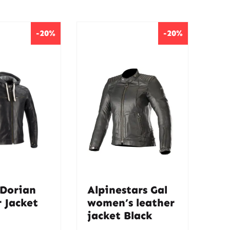
-20%
-20%
 Dorian
Alpinestars Gal
 Jacket
women’s leather
jacket Black