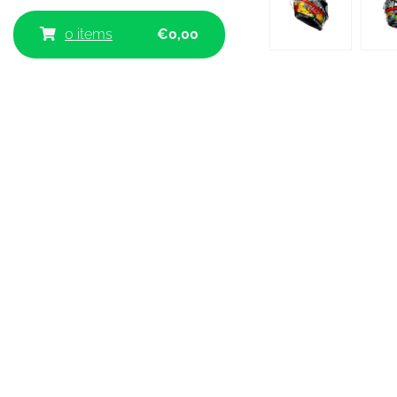
0 items
€
0,00