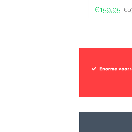
€
159,95
€
1
Enorme voor