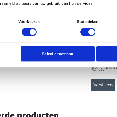
erzameld op basis van uw gebruik van hun services.
rijeigenschap
Integrated Ve
ventilatiesyst
Voorkeuren
Statistieken
metalen luchti
ventilatieop
de bijgelever
Uiteraard is 
volledig uitn
CAPTCHA
Selectie toestaan
erde producten