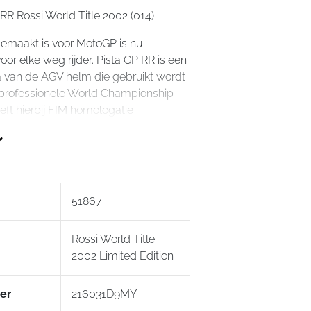
RR Rossi World Title 2002 (014)
emaakt is voor MotoGP is nu
or elke weg rijder. Pista GP RR is een
a van de AGV helm die gebruikt wordt
 professionele World Championship
eft hierbij FIM homologatie
e het hoogst mogelijke niveau
van bescherming.
taat volledig uit carbon. Een
n extreem sterke helm, daardoor is het
51867
helm beschikbaar op de markt. Ook bij
is de helm perfect, de aerdinamica
erbeterd door de biplano
Rossi World Title
. Verder wordt de helm geleverd in 4
2002 Limited Edition
 maten waardoor hij én beter aansluit
én niet onnodig groot wordt!
er
216031D9MY