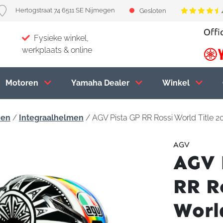
Hertogstraat 74 6511 SE Nijmegen
Gesloten
Fysieke winkel,
werkplaats & online
Motoren
Yamaha Dealer
Winkel
men
/
Integraalhelmen
/ AGV Pista GP RR Rossi World Title 20
AGV
AGV 
RR R
Worl