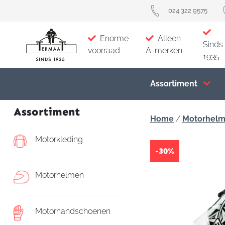
024 322 9575
Enorme
Alleen
Sinds
voorraad
A-merken
1935
Assortiment
Assortiment
Home
/
Motorhel
Motorkleding
-30%
Motorhelmen
Motorhandschoenen