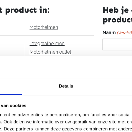
Rossi
gedronken kan
t product in:
Heb je 
World
indien gewens
produc
Title
Daardoor is d
2002
Motorhelmen
de openbare 
Limited
Naam
(Vereist)
Edition
Alles, maar da
Integraalhelmen
aantal
van deze race
Motorhelmen outlet
zorgen voor zo
E-mailadres
Outlet
tijdens het ri
concentreren o
profiel van d
AGV
graden meer ho
Je vraag
(Vere
Details
verder omhoo
racehouding m
uitstekend zic
 van cookies
ent en advertenties te personaliseren, om functies voor social
Ook het gewic
. Ook delen we informatie over uw gebruik van onze site met on
uitstekend! M
e. Deze partners kunnen deze gegevens combineren met andere i
gewicht geen