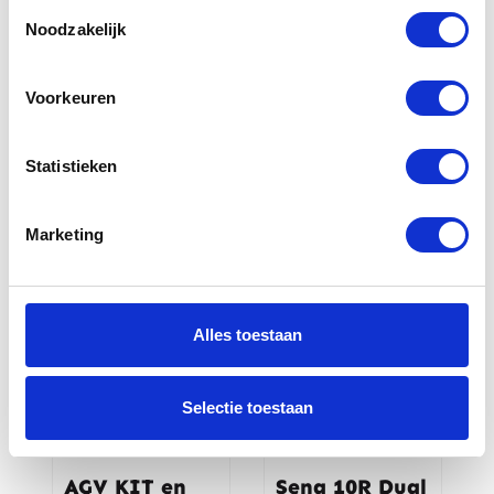
Toestemmingsselectie
Noodzakelijk
AGV KIT en
Shark
Intercom
Sharktooth
Adapter voor
Prime
Voorkeuren
K-5S (1: XS-S-
MS)
€
139,95
Statistieken
€
281,90
Marketing
Alles toestaan
Selectie toestaan
AGV KIT en
Sena 10R Dual