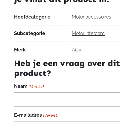
voor
– Universal Intercom™
Sportmodular
– App voor iPhone en Android telefoons
(1:
Hoofdcategorie
Motor accessoires
XXS-
XS-
Subcategorie
Motor intercom
S)
aantal
Merk
AGV
Heb je een vraag over dit
product?
Naam
(Vereist)
E-mailadres
(Vereist)