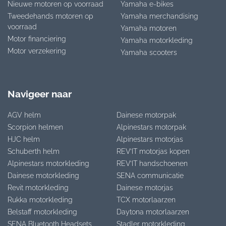
Nieuwe motoren op voorraad
Yamaha e-bikes
Tweedehands motoren op
Yamaha merchandising
voorraad
Yamaha motoren
Motor financiering
Yamaha motorkleding
Motor verzekering
Yamaha scooters
Navigeer naar
AGV helm
Dainese motorpak
Scorpion helmen
Alpinestars motorpak
HJC helm
Alpinestars motorjas
Schuberth helm
REV’IT motorjas kopen
Alpinestars motorkleding
REV’IT handschoenen
Dainese motorkleding
SENA communicatie
Revit motorkleding
Dainese motorjas
Rukka motorkleding
TCX motorlaarzen
Belstaff motorkleding
Daytona motorlaarzen
SENA Bluetooth Headsets
Stadler motorkleding