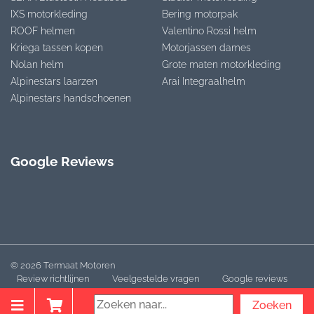
IXS motorkleding
Bering motorpak
ROOF helmen
Valentino Rossi helm
Kriega tassen kopen
Motorjassen dames
Nolan helm
Grote maten motorkleding
Alpinestars laarzen
Arai Integraalhelm
Alpinestars handschoenen
Google Reviews
© 2026 Termaat Motoren
Review richtlijnen
Veelgestelde vragen
Google reviews