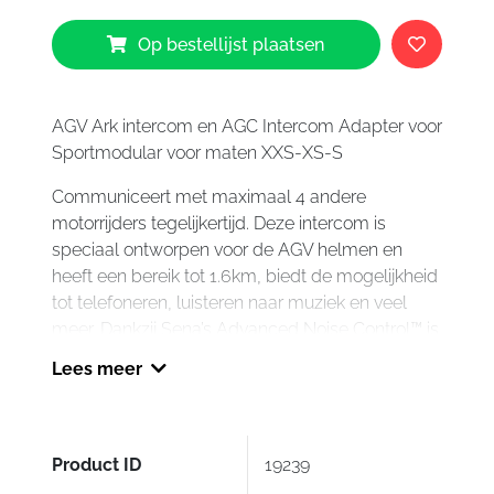
Inter
Adapt
Op bestellijst plaatsen
voor
Sport
(1:
AGV Ark intercom en AGC Intercom Adapter voor
XXS-
Sportmodular voor maten XXS-XS-S
XS-
S)
Communiceert met maximaal 4 andere
aantal
motorrijders tegelijkertijd. Deze intercom is
speciaal ontworpen voor de AGV helmen en
heeft een bereik tot 1.6km, biedt de mogelijkheid
tot telefoneren, luisteren naar muziek en veel
meer. Dankzij Sena’s Advanced Noise Control™ is
de geluidskwaliteit goed voor zowel inkomende
Lees meer
als uitgaande audio. Het lichte en compacte
ontwerp past bij de esthetische en
aerodynamische vorm van de helm en kan
eenvoudig gemonteerd worden via de AGV
Product ID
19239
Intercom Adapter. Let op, de AGV Intercom