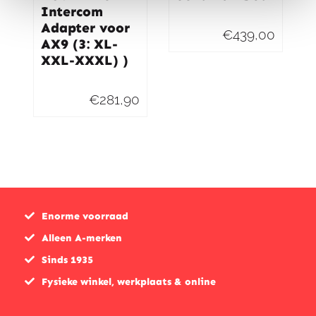
Intercom
Adapter voor
€
439,00
AX9 (3: XL-
XXL-XXXL) )
€
281,90
Enorme voorraad
Alleen A-merken
Sinds 1935
Fysieke winkel, werkplaats & online