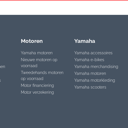
Motoren
Yamaha
Yamaha motoren
Yamaha accessoires
Nieuwe motoren op
Yamaha e-bikes
voorraad
nen
Yamaha merchandising
Tweedehands motoren
Yamaha motoren
op voorraad
s
Yamaha motorkleding
Motor financiering
Yamaha scooters
Motor verzekering