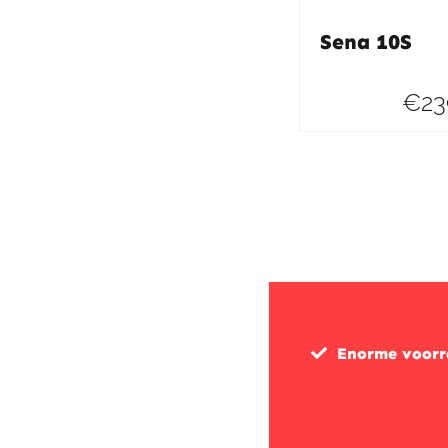
Sena 10S
€
23
Enorme voor