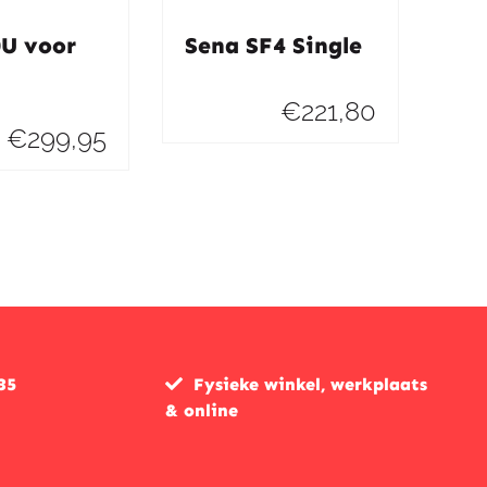
0U voor
Sena SF4 Single
€
221,80
€
299,95
35
Fysieke winkel, werkplaats
& online