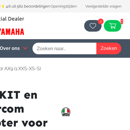
4.6 uit 562 beoordelingen
Openingstijden
Veelgestelde vragen
0
0
Over ons
or AX9 (1:XXS-XS-S)
KIT en
rcom
ter voor