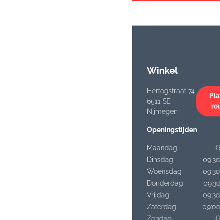
Winkel
Hertogstraat 74
Pla
6511 SE
ro
Nijmegen
Openingstijden
Maandag
G
Dinsdag
09:30
Woensdag
09:30
Donderdag
09:30
Vrijdag
09:30
Zaterdag
09:00
Zondag
G