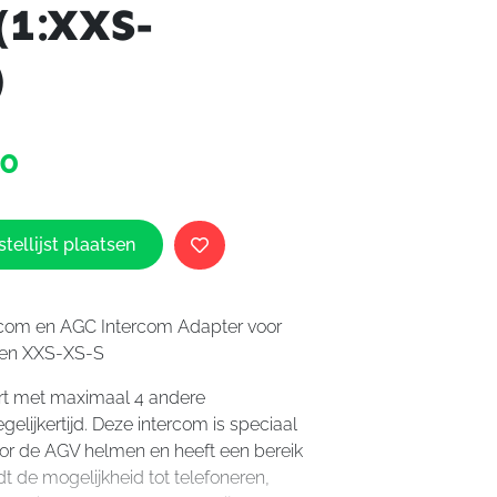
(1:XXS-
)
AGV
90
KIT
en
Intercom
Adapter
tellijst plaatsen
voor
AX9
(1:XXS-
rcom en AGC Intercom Adapter voor
XS-
ten XXS-XS-S
S)
aantal
t met maximaal 4 andere
egelijkertijd. Deze intercom is speciaal
or de AGV helmen en heeft een bereik
dt de mogelijkheid tot telefoneren,