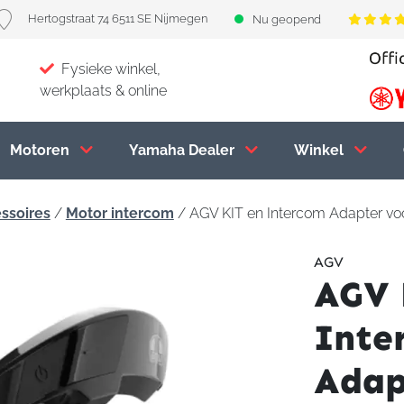
Hertogstraat 74 6511 SE Nijmegen
Nu geopend
Fysieke winkel,
werkplaats & online
Motoren
Yamaha Dealer
Winkel
ssoires
/
Motor intercom
/ AGV KIT en Intercom Adapter vo
AGV
AGV 
Inte
Adap