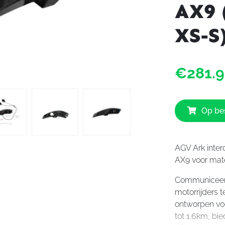
AX9 
XS-S
€281.
Op bes
AGV Ark inte
AX9 voor ma
Communiceer
motorrijders t
ontworpen vo
tot 1.6km, bie