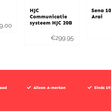
HJC
Sena 1
Communicatie
Arai
systeem HJC 20B
9,00
€
299,95
raad
Alleen A-merken
Sinds 19