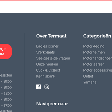
Over Termaat
Categorieën
Ladies corner
Motorkleding
n je
Werkplaats
Motorhelmen
ute
Veelgestelde vragen
Motorhandschoe
Onze merken
Motorlaarzen
Click & Collect
Motor accessoire
esloten
Kennisbank
Outlet
 - 18:00
Yamaha
 - 18:00
 - 21:00
 - 18:00
Navigeer naar
 - 17:00
esloten