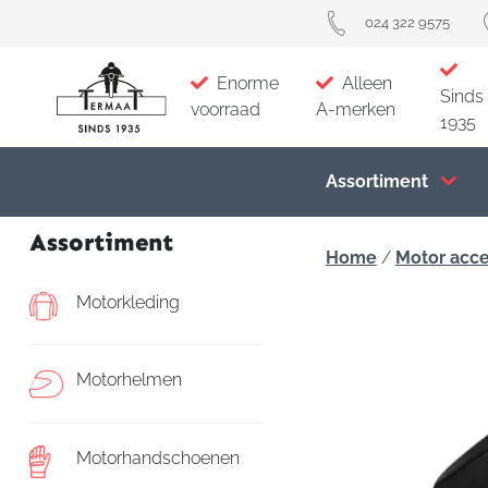
024 322 9575
Enorme
Alleen
Sinds
voorraad
A-merken
1935
Assortiment
Assortiment
Home
/
Motor acce
Motorkleding
Motorhelmen
Motorhandschoenen