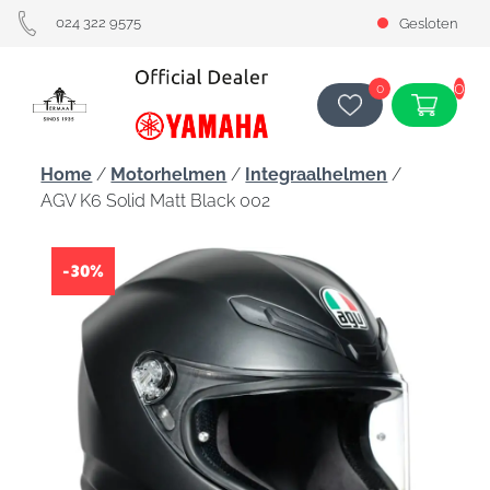
024 322 9575
Gesloten
0
0
Home
/
Motorhelmen
/
Integraalhelmen
/
AGV K6 Solid Matt Black 002
-30%