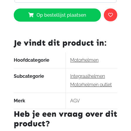
AGV
Op bestellijst plaatsen
K6
Solid
Matt
Black
Je vindt dit product in:
002
aantal
Hoofdcategorie
Motorhelmen
Subcategorie
Integraalhelmen
Motorhelmen outlet
Merk
AGV
Heb je een vraag over dit
product?