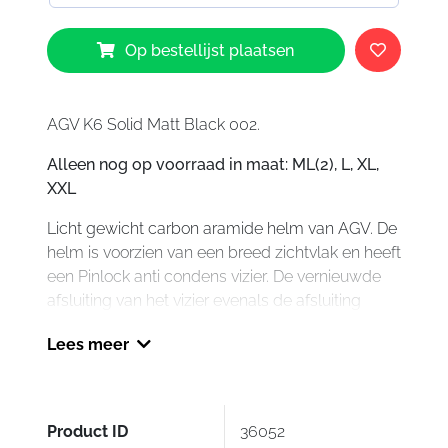
AGV
Op bestellijst plaatsen
K6
Solid
Matt
Black
AGV K6 Solid Matt Black 002.
002
Alleen nog op voorraad in maat:
ML(2), L, XL,
aantal
XXL
Licht gewicht carbon aramide helm van AGV. De
helm is voorzien van een breed zichtvlak en heeft
een Pinlock anti condens vizier. De vernieuwde
afsluiting van het vizier evenals de afsluiting
rondom de hals zorgt voor minder geruis in de
Lees meer
helm.
De voering is uitneembaar waardoor het
gewassen of vervangen kan worden. De K6 is
door middel van de AGV Intercom Adapter voor
Product ID
36052
K6 te voorzien van de AGV Ark intercom.