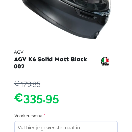
AGV
AGV K6 Solid Matt Black
002
€479.95
€335.95
Voorkeursmaat
*