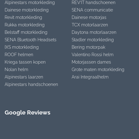
Alpinestars motorkleding
REV’IT handschoenen
Dainese motorkleding
SENA communicatie
Revit motorkleding
Dainese motorjas
Rukka motorkleding
TCX motorlaarzen
Belstaff motorkleding
Daytona motorlaarzen
SENA Bluetooth Headsets
Stadler motorkleding
IXS motorkleding
Bering motorpak
ROOF helmen
Valentino Rossi helm
Kriega tassen kopen
Motorjassen dames
Nolan helm
Grote maten motorkleding
Alpinestars laarzen
Arai Integraalhelm
Alpinestars handschoenen
Google Reviews