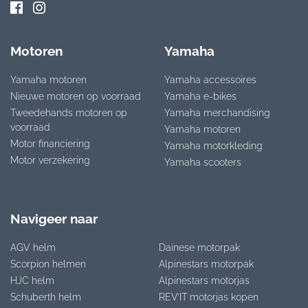
Motoren
Yamaha
Yamaha motoren
Yamaha accessoires
Nieuwe motoren op voorraad
Yamaha e-bikes
Tweedehands motoren op
Yamaha merchandising
voorraad
Yamaha motoren
Motor financiering
Yamaha motorkleding
Motor verzekering
Yamaha scooters
Navigeer naar
AGV helm
Dainese motorpak
Scorpion helmen
Alpinestars motorpak
HJC helm
Alpinestars motorjas
Schuberth helm
REV’IT motorjas kopen