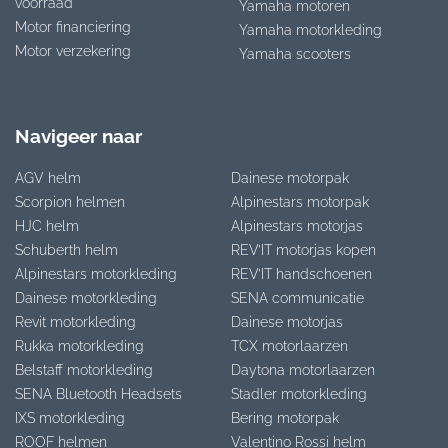
voorraad
Yamaha motoren
Motor financiering
Yamaha motorkleding
Motor verzekering
Yamaha scooters
Navigeer naar
AGV helm
Dainese motorpak
Scorpion helmen
Alpinestars motorpak
HJC helm
Alpinestars motorjas
Schuberth helm
REV’IT motorjas kopen
Alpinestars motorkleding
REV’IT handschoenen
Dainese motorkleding
SENA communicatie
Revit motorkleding
Dainese motorjas
Rukka motorkleding
TCX motorlaarzen
Belstaff motorkleding
Daytona motorlaarzen
SENA Bluetooth Headsets
Stadler motorkleding
IXS motorkleding
Bering motorpak
ROOF helmen
Valentino Rossi helm