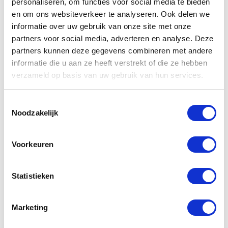
personaliseren, om functies voor social media te bieden
€14499,00
€15499,00
en om ons websiteverkeer te analyseren. Ook delen we
€19990,00
informatie over uw gebruik van onze site met onze
partners voor social media, adverteren en analyse. Deze
partners kunnen deze gegevens combineren met andere
informatie die u aan ze heeft verstrekt of die ze hebben
Handige producten
verzameld op basis van uw gebruik van hun services.
voor bij je motor
Toestemmingsselectie
Noodzakelijk
Voorkeuren
Statistieken
Marketing