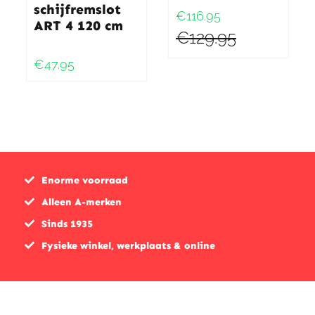
schijfremslot
€116.95
ART 4 120 cm
€129.95
€47.95
Enorme voorraad
Alleen A-merken
Sinds 1935
Fysieke winkel, werkplaats & online