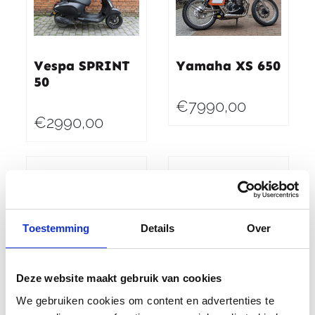
Vespa SPRINT
Yamaha XS 650
50
€7990,00
€2990,00
Toestemming
Details
Over
Yamaha XSR
Deze website maakt gebruik van cookies
900 GP
Yamaha YZF-
We gebruiken cookies om content en advertenties te
R1