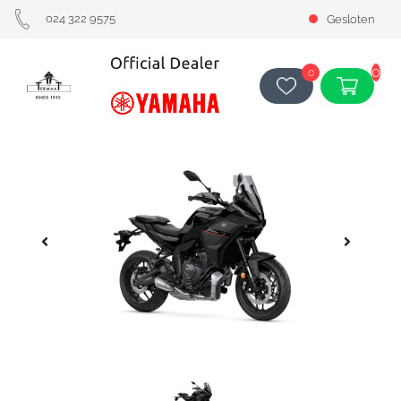
024 322 9575
Gesloten
0
0