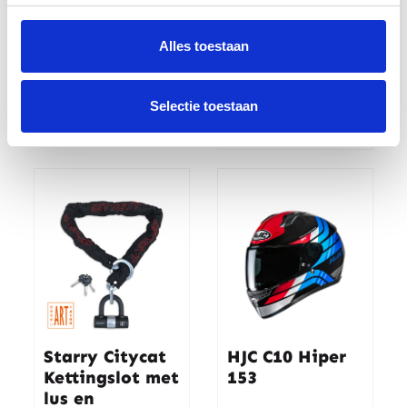
Dainese Leg
Dainese Merak
Bag
Leather Jacket
Black 001
Alles toestaan
€57.95
€419.95
Selectie toestaan
€599.95
Starry Citycat
HJC C10 Hiper
Kettingslot met
153
lus en