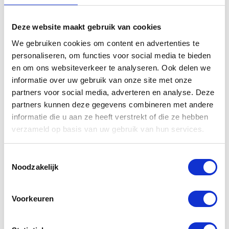
Deze website maakt gebruik van cookies
Bekijk ook andere
We gebruiken cookies om content en advertenties te
occasions
personaliseren, om functies voor social media te bieden
en om ons websiteverkeer te analyseren. Ook delen we
informatie over uw gebruik van onze site met onze
partners voor social media, adverteren en analyse. Deze
partners kunnen deze gegevens combineren met andere
informatie die u aan ze heeft verstrekt of die ze hebben
verzameld op basis van uw gebruik van hun services.
Toestemmingsselectie
Noodzakelijk
Vespa SPRINT
Yamaha XS 650
50
Voorkeuren
€7990,00
€2990,00