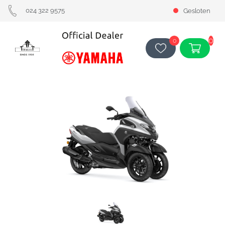
024 322 9575
Gesloten
0
0