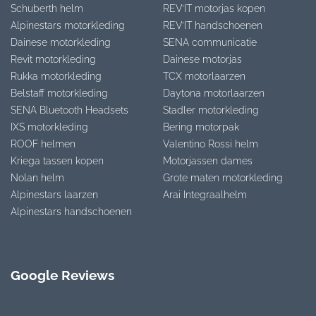
Schuberth helm
REV’IT motorjas kopen
Alpinestars motorkleding
REV’IT handschoenen
Dainese motorkleding
SENA communicatie
Revit motorkleding
Dainese motorjas
Rukka motorkleding
TCX motorlaarzen
Belstaff motorkleding
Daytona motorlaarzen
SENA Bluetooth Headsets
Stadler motorkleding
IXS motorkleding
Bering motorpak
ROOF helmen
Valentino Rossi helm
Kriega tassen kopen
Motorjassen dames
Nolan helm
Grote maten motorkleding
Alpinestars laarzen
Arai Integraalhelm
Alpinestars handschoenen
Google Reviews