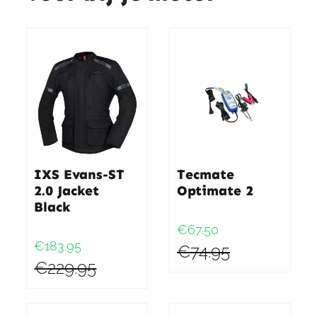
IXS Evans-ST
Tecmate
2.0 Jacket
Optimate 2
Black
€67.50
€183.95
€74.95
€229.95