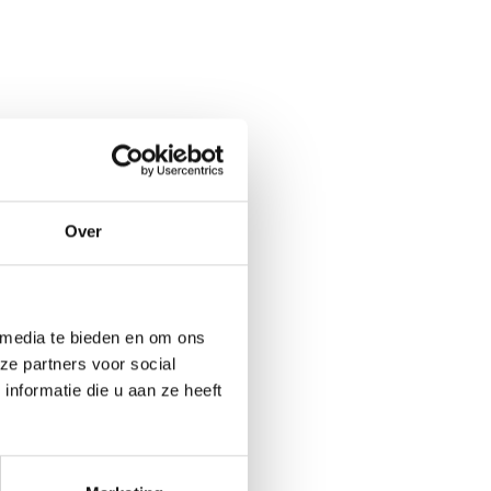
n de motor.
il,
Over
 media te bieden en om ons
en voor jouw
ze partners voor social
isch advies
nformatie die u aan ze heeft
en bij jouw
undig advies,