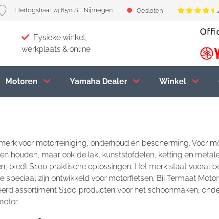
Hertogstraat 74 6511 SE Nijmegen
Gesloten
Fysieke winkel,
werkplaats & online
Motoren
Yamaha Dealer
Winkel
merk voor motorreiniging, onderhoud en bescherming. Voor mot
len houden, maar ook de lak, kunststofdelen, ketting en meta
en, biedt S100 praktische oplossingen. Het merk staat vooral
ie speciaal zijn ontwikkeld voor motorfietsen. Bij Termaat Motor
eerd assortiment S100 producten voor het schoonmaken, ond
otor.