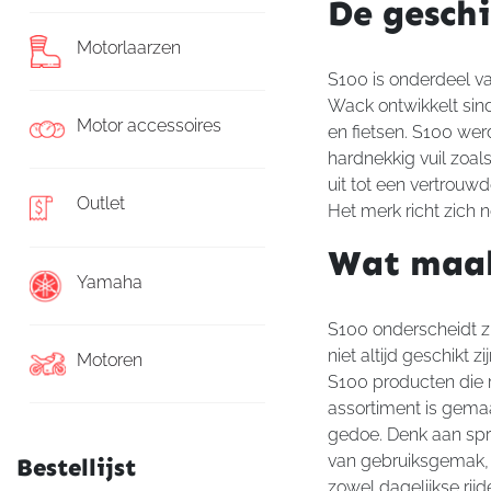
De gesch
Motorlaarzen
S100 is onderdeel va
Wack ontwikkelt sin
Motor accessoires
en fietsen. S100 wer
hardnekkig vuil zoal
uit tot een vertrouw
Outlet
Het merk richt zich
Wat maak
Yamaha
S100 onderscheidt 
niet altijd geschikt 
Motoren
S100 producten die 
assortiment is gemaa
gedoe. Denk aan spr
van gebruiksgemak, k
Bestellijst
zowel dagelijkse rij