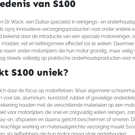
iedenis van S100
n Dr. Wack, een Duitse specialist in reinigings- en onderhouds
ds 1975 innovatieve verzorgingsproducten voor onder andere a
d bekend door de introductie van een speciale motorreiniger, 
s modder, vet en kettingsmeer effectief los te weken. Daarmee
de naam onder motorrijders die hun motor grondig, maar veilig w
 nog steeds volledig op praktische onderhoudsproducten voor 
t S100 uniek?
zich door de focus op motorfietsen. Waar algemene schoonm
zijn voor lak, aluminium, kunststof, rubber of gevoelige onderdel
rekening houden met de verschillende materialen op een moto
kt voor motorrijders die snel en zorgvuldig willen reinigen, z
ay-on, afspoelen en daarna gericht beschermen of smeren. D
rachtige werking en materiaalgerichte verzorging maakt S100 
ders als liefhebbers die hun motor graag strak onderhouden.