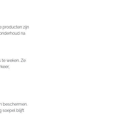
 producten zijn
d onderhoud na
s te weken. Ze
keer,
en beschermen.
 soepel blijft