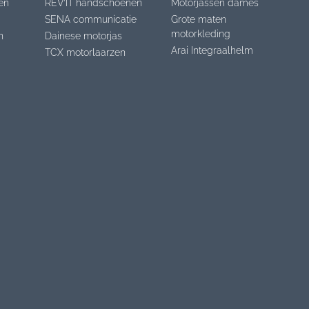
en
REV’IT handschoenen
Motorjassen dames
SENA communicatie
Grote maten
motorkleding
n
Dainese motorjas
Arai Integraalhelm
TCX motorlaarzen