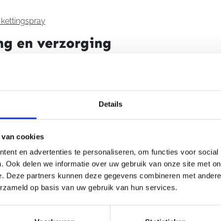
kettingspray
ng en verzorging
cten voor lak, kunststof, metaal en andere zichtbare delen va
otor niet alleen schoonmaken, maar ook beschermen tegen vu
eroudering.
x
Details
 Termaat Motoren
 van cookies
ent en advertenties te personaliseren, om functies voor social
helpen we je graag met het kiezen van de juiste S100 product
. Ook delen we informatie over uw gebruik van onze site met on
 onze winkel in Nijmegen geven onze productspecialisten prakt
e. Deze partners kunnen deze gegevens combineren met andere i
ingonderhoud en bescherming. Zo weet je welke producten pass
erzameld op basis van uw gebruik van hun services.
nderhoudsroutine. Bij Termaat Motoren ben je verzekerd van desk
en een assortiment dat aansluit op de praktijk van motorrijders.