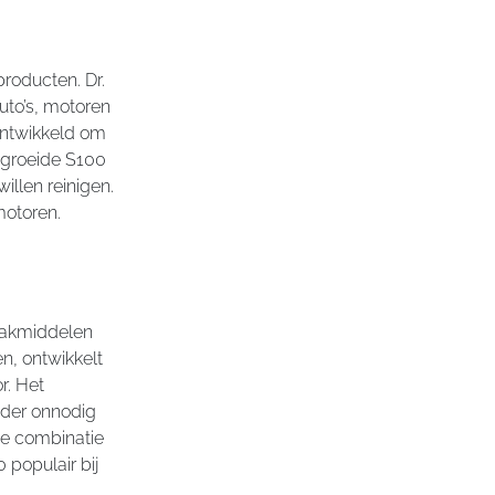
producten. Dr.
uto’s, motoren
ontwikkeld om
 groeide S100
illen reinigen.
motoren.
aakmiddelen
en, ontwikkelt
r. Het
onder onnodig
ie combinatie
populair bij