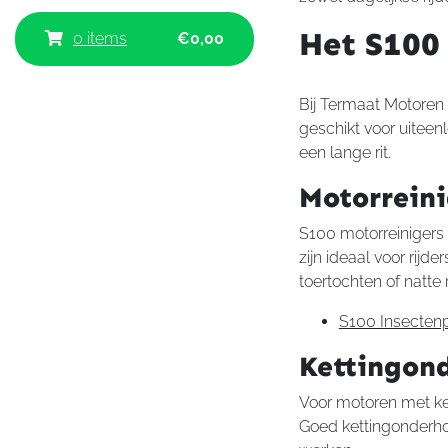
Het S100
0 items
€
0,00
Bij Termaat Motoren
geschikt voor uitee
een lange rit.
Motorreini
S100 motorreinigers 
zijn ideaal voor rij
toertochten of natte r
S100 Insectenp
Kettingon
Voor motoren met ke
Goed kettingonderhou