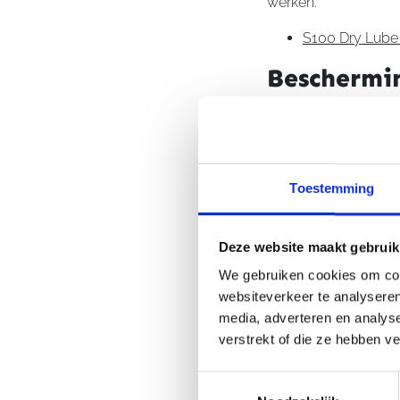
werken.
S100 Dry Lube 
Beschermi
S100 heeft ook produ
Hiermee kun je de m
weersinvloeden en v
S100 Glanswa
Toestemming
S100 bij
Deze website maakt gebruik
We gebruiken cookies om cont
Bij Termaat Motoren 
websiteverkeer te analyseren
motor en gebruik. In
media, adverteren en analys
over reinigen, kett
verstrekt of die ze hebben v
motor, rijstijl en o
persoonlijke service 
Toestemmingsselectie