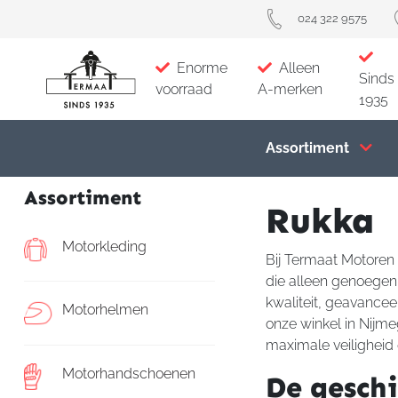
024 322 9575
Enorme
Alleen
Sinds
voorraad
A-merken
1935
Assortiment
Assortiment
Rukka
Motorkleding
Bij Termaat Motoren 
die alleen genoegen
kwaliteit, geavance
Motorhelmen
onze winkel in Nijme
maximale veiligheid
Motorhandschoenen
De gesch