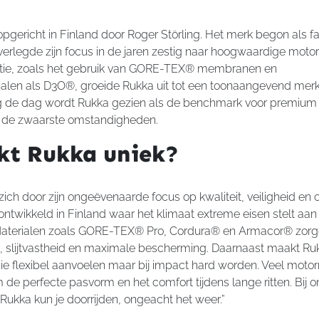
pgericht in Finland door Roger Störling. Het merk begon als fa
erlegde zijn focus in de jaren zestig naar hoogwaardige motor
atie, zoals het gebruik van GORE-TEX® membranen en
len als D3O®, groeide Rukka uit tot een toonaangevend mer
g de dag wordt Rukka gezien als de benchmark voor premium
n de zwaarste omstandigheden.
t Rukka uniek?
ich door zijn ongeëvenaarde focus op kwaliteit, veiligheid en 
ontwikkeld in Finland waar het klimaat extreme eisen stelt a
Materialen zoals GORE-TEX® Pro, Cordura® en Armacor® zorg
lijtvastheid en maximale bescherming. Daarnaast maakt Ruk
e flexibel aanvoelen maar bij impact hard worden. Veel motorr
e perfecte pasvorm en het comfort tijdens lange ritten. Bij on
Rukka kun je doorrijden, ongeacht het weer.”