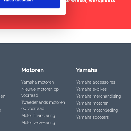
35
Fysieke winkel, werkplaats
& online
Motoren
Yamaha
Yamaha motoren
Yamaha accessoires
Nieuwe motoren op
Yamaha e-bikes
voorraad
nen
Yamaha merchandising
Tweedehands motoren
Yamaha motoren
op voorraad
s
Yamaha motorkleding
Motor financiering
Yamaha scooters
Motor verzekering