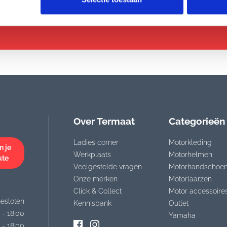
raad
Alleen A-merken
Sinds 19
Over Termaat
Categorieën
Ladies corner
Motorkleding
n je
Werkplaats
Motorhelmen
ute
Veelgestelde vragen
Motorhandschoe
Onze merken
Motorlaarzen
Click & Collect
Motor accessoire
esloten
Kennisbank
Outlet
 - 18:00
Yamaha
 - 18:00