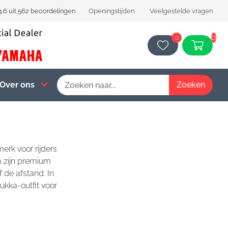
4.6 uit 562 beoordelingen
Openingstijden
Veelgestelde vragen
0
0
Over ons
merk voor rijders
m zijn premium
de afstand. In
ukka-outfit voor