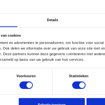
profiteer je van een ruim assortiment Rukka motorkleding, de
m alles te passen in onze winkel in Nijmegen. Onze productsp
Details
het kiezen van de juiste maat en pasvorm, zodat je verzekerd b
ort en bescherming. Bezoek
onze showroom
of bekijk het act
k zelf waarom Rukka de keuze is van motorrijders die toppres
 van cookies
ent en advertenties te personaliseren, om functies voor social
. Ook delen we informatie over uw gebruik van onze site met on
e. Deze partners kunnen deze gegevens combineren met andere i
erzameld op basis van uw gebruik van hun services.
Voorkeuren
Statistieken
Selectie toestaan