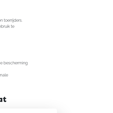
 toerrijders.
bruik te
de bescherming
imale
at