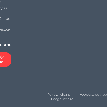
0
13:00 -
& 13:00
esloten
sions
 je
te
Review richtlijnen
Veelgestelde vrag
Google reviews