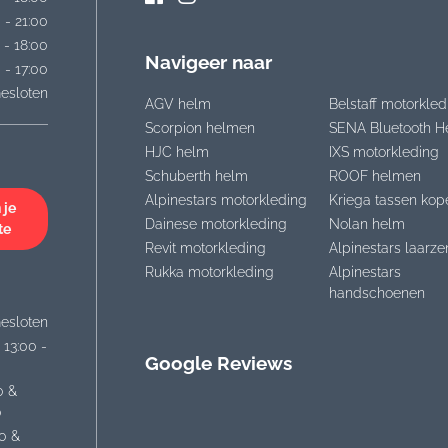
 - 21:00
 - 18:00
Navigeer naar
 - 17:00
esloten
AGV helm
Belstaff motorkled
Scorpion helmen
SENA Bluetooth H
HJC helm
IXS motorkleding
Schuberth helm
ROOF helmen
Alpinestars motorkleding
Kriega tassen kop
 je
Dainese motorkleding
Nolan helm
te
Revit motorkleding
Alpinestars laarze
Rukka motorkleding
Alpinestars
handschoenen
esloten
 13:00 -
Google Reviews
0 &
0
30 &