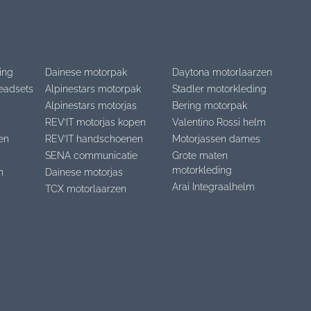
ing
Dainese motorpak
Daytona motorlaarzen
eadsets
Alpinestars motorpak
Stadler motorkleding
Alpinestars motorjas
Bering motorpak
REV’IT motorjas kopen
Valentino Rossi helm
en
REV’IT handschoenen
Motorjassen dames
SENA communicatie
Grote maten
motorkleding
n
Dainese motorjas
Arai Integraalhelm
TCX motorlaarzen