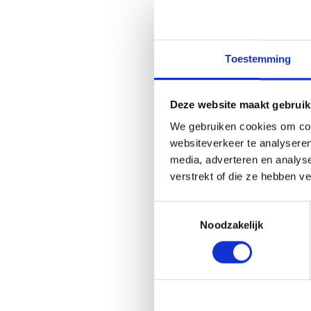
Bij
Termaat Motoren
en de mogelijkheid o
Toestemming
helpen je graag bij 
optimaal draagcomf
onze webshop. Ontde
Deze website maakt gebruik
comfort eisen.
We gebruiken cookies om cont
websiteverkeer te analyseren
media, adverteren en analys
verstrekt of die ze hebben v
Toestemmingsselectie
Noodzakelijk