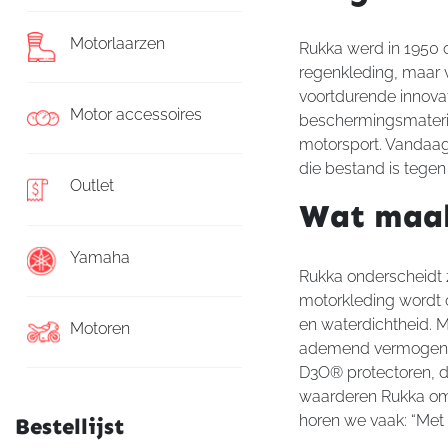
Motorlaarzen
Rukka werd in 1950 o
regenkleding, maar v
voortdurende innov
Motor accessoires
beschermingsmateria
motorsport. Vandaa
die bestand is tege
Outlet
Wat maak
Yamaha
Rukka onderscheidt z
motorkleding wordt 
en waterdichtheid. 
Motoren
ademend vermogen, s
D3O® protectoren, di
waarderen Rukka om d
horen we vaak: “Met 
Bestellijst