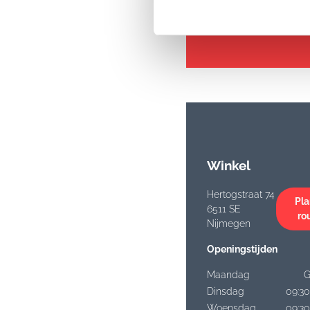
Enorme voor
Winkel
Hertogstraat 74
Pla
6511 SE
ro
Nijmegen
Openingstijden
Maandag
G
Dinsdag
09:30
Woensdag
09:30