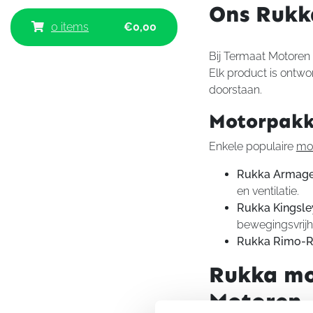
Ons Rukk
0 items
€
0,00
Bij Termaat Motoren 
Elk product is ontwo
doorstaan.
Motorpak
Enkele populaire
mo
Rukka Armag
en ventilatie.
Rukka Kingsle
bewegingsvrijh
Rukka Rimo-
Rukka mo
Motoren