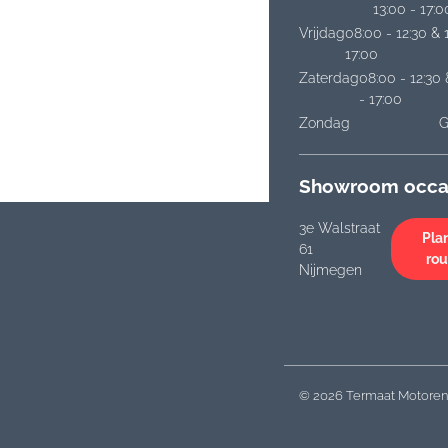
13:00 - 17:0
Vrijdag
08:00 - 12:30 & 
17:00
Zaterdag
08:00 - 12:30 
- 17:00
Zondag
G
Showroom occa
3e Walstraat
Plan
61
rou
Nijmegen
© 2026 Termaat Motoren