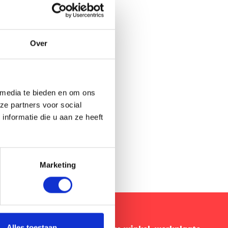
skundig advies
ecialisten
Over
ent van
uele aanbod in
taties én
 media te bieden en om ons
ze partners voor social
nformatie die u aan ze heeft
Marketing
Alles toestaan