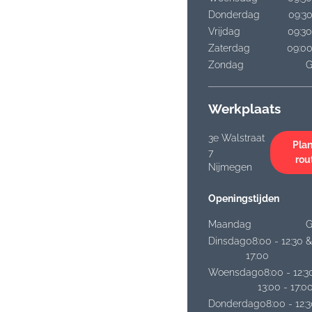
Donderdag
09:30
Vrijdag
09:30
Zaterdag
09:00
Zondag
G
Werkplaats
3e Walstraat
Plan
7
rou
Nijmegen
Openingstijden
Maandag
G
Dinsdag
08:00 - 12:30 &
17:00
Woensdag
08:00 - 12:3
13:00 - 17:0
Donderdag
08:00 - 12: