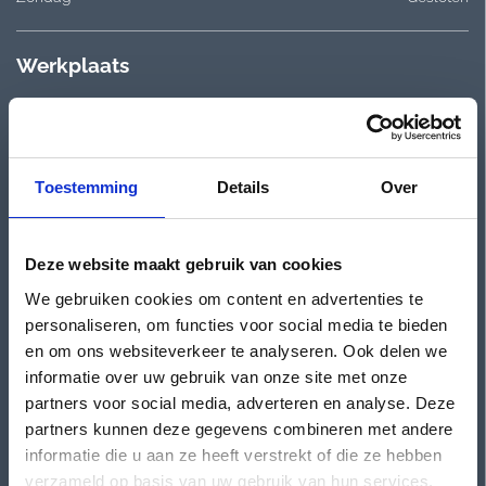
Werkplaats
3e Walstraat 7
Plan je route
Nijmegen
Toestemming
Details
Over
Openingstijden
Maandag
Gesloten
Deze website maakt gebruik van cookies
Dinsdag
08:00 - 12:30 & 13:00 - 17:00
We gebruiken cookies om content en advertenties te
Woensdag
08:00 - 12:30 & 13:00 - 17:00
personaliseren, om functies voor social media te bieden
Donderdag
08:00 - 12:30 & 13:00 - 17:00
en om ons websiteverkeer te analyseren. Ook delen we
Vrijdag
08:00 - 12:30 & 13:00 - 17:00
informatie over uw gebruik van onze site met onze
Zaterdag
08:00 - 12:30 & 13:00 - 17:00
partners voor social media, adverteren en analyse. Deze
Zondag
Gesloten
partners kunnen deze gegevens combineren met andere
informatie die u aan ze heeft verstrekt of die ze hebben
Showroom occasions
verzameld op basis van uw gebruik van hun services.