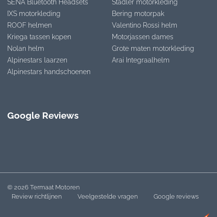
SENA Bluetooth Headsets
Stadler motorkleding
IXS motorkleding
Bering motorpak
ROOF helmen
Valentino Rossi helm
Kriega tassen kopen
Motorjassen dames
Nolan helm
Grote maten motorkleding
Alpinestars laarzen
Arai Integraalhelm
Alpinestars handschoenen
Google Reviews
© 2026 Termaat Motoren
Review richtlijnen
Veelgestelde vragen
Google reviews