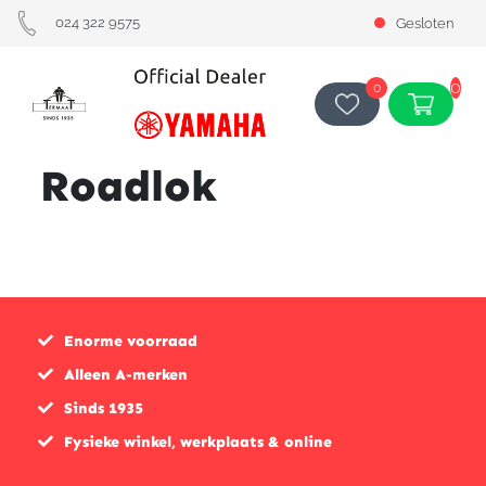
024 322 9575
Gesloten
0
0
Roadlok
Enorme voorraad
Alleen A-merken
Sinds 1935
Fysieke winkel, werkplaats & online