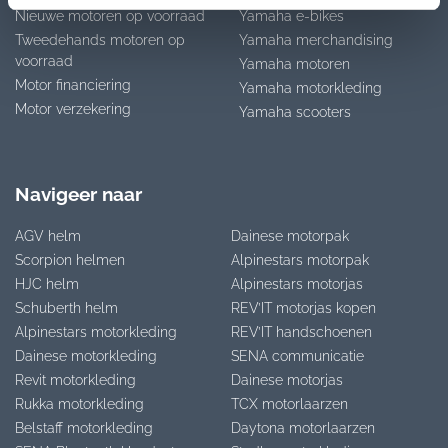
Nieuwe motoren op voorraad
Yamaha e-bikes
Tweedehands motoren op
Yamaha merchandising
voorraad
Yamaha motoren
Motor financiering
Yamaha motorkleding
Motor verzekering
Yamaha scooters
Navigeer naar
AGV helm
Dainese motorpak
Scorpion helmen
Alpinestars motorpak
HJC helm
Alpinestars motorjas
Schuberth helm
REV’IT motorjas kopen
Alpinestars motorkleding
REV’IT handschoenen
Dainese motorkleding
SENA communicatie
Revit motorkleding
Dainese motorjas
Rukka motorkleding
TCX motorlaarzen
Belstaff motorkleding
Daytona motorlaarzen