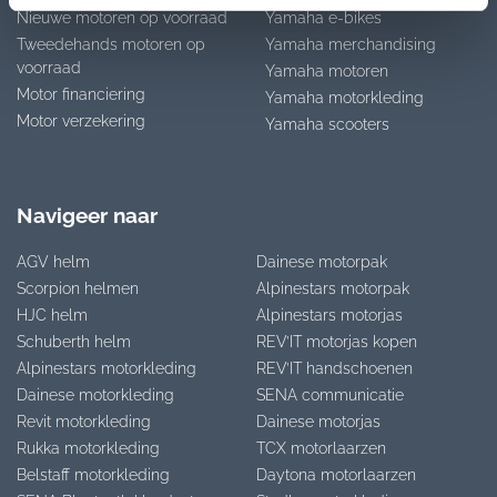
Nieuwe motoren op voorraad
Yamaha e-bikes
Tweedehands motoren op
Yamaha merchandising
voorraad
Yamaha motoren
Motor financiering
Yamaha motorkleding
Motor verzekering
Yamaha scooters
Navigeer naar
AGV helm
Dainese motorpak
Scorpion helmen
Alpinestars motorpak
HJC helm
Alpinestars motorjas
Schuberth helm
REV’IT motorjas kopen
Alpinestars motorkleding
REV’IT handschoenen
Dainese motorkleding
SENA communicatie
Revit motorkleding
Dainese motorjas
Rukka motorkleding
TCX motorlaarzen
Belstaff motorkleding
Daytona motorlaarzen