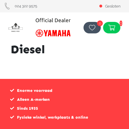
024 322 9575
Gesloten
0
0
Diesel
Enorme voorraad
Alleen A-merken
Sinds 1935
Fysieke winkel, werkplaats & online