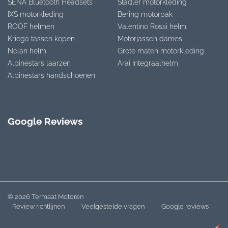
SENA Bluetooth Headsets
Stadler motorkleding
IXS motorkleding
Bering motorpak
ROOF helmen
Valentino Rossi helm
Kriega tassen kopen
Motorjassen dames
Nolan helm
Grote maten motorkleding
Alpinestars laarzen
Arai Integraalhelm
Alpinestars handschoenen
Google Reviews
© 2026 Termaat Motoren
Review richtlijnen
Veelgestelde vragen
Google reviews