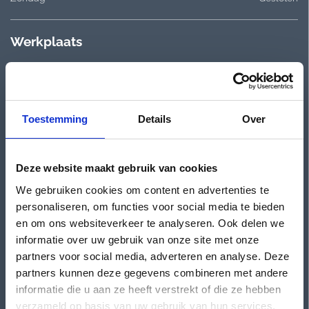
Werkplaats
3e Walstraat 7
Plan je route
Nijmegen
Toestemming
Details
Over
Openingstijden
Maandag
Gesloten
Deze website maakt gebruik van cookies
Dinsdag
08:00 - 12:30 & 13:00 - 17:00
We gebruiken cookies om content en advertenties te
Woensdag
08:00 - 12:30 & 13:00 - 17:00
personaliseren, om functies voor social media te bieden
Donderdag
08:00 - 12:30 & 13:00 - 17:00
en om ons websiteverkeer te analyseren. Ook delen we
Vrijdag
08:00 - 12:30 & 13:00 - 17:00
informatie over uw gebruik van onze site met onze
Zaterdag
08:00 - 12:30 & 13:00 - 17:00
partners voor social media, adverteren en analyse. Deze
Zondag
Gesloten
partners kunnen deze gegevens combineren met andere
informatie die u aan ze heeft verstrekt of die ze hebben
Showroom occasions
verzameld op basis van uw gebruik van hun services.