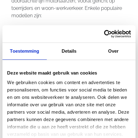
doordachte lijn motorlaarzen, vooral gericht op
toerrijders en woon-werkverkeer. Enkele populaire
modellen zijn:
Bering Link GTX Boots
Bering Lady storia Boots
Deze laarzen worden vaak gekozen vanwege hun
Toestemming
Details
Over
comfortabele pasvorm, robuuste constructie en het
vertrouwen dat zij bieden bij dagelijks gebruik.
Deze website maakt gebruik van cookies
Bering bij Termaat
We gebruiken cookies om content en advertenties te
Motoren
personaliseren, om functies voor social media te bieden
en om ons websiteverkeer te analyseren. Ook delen we
informatie over uw gebruik van onze site met onze
Bij
Termaat Motoren
mag je rekenen op een ruim
partners voor social media, adverteren en analyse. Deze
assortiment Bering producten direct uit voorraad.
partners kunnen deze gegevens combineren met andere
Onze productspecialisten staan klaar om te helpen
informatie die u aan ze heeft verstrekt of die ze hebben
bij het kiezen van de juiste maat en pasvorm. In
verzameld op basis van uw gebruik van hun services.
onze winkel in Nijmegen is er alle gelegenheid om