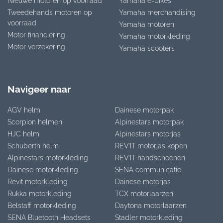
Nieuwe motoren op voorraad
Yamaha e-bikes
Tweedehands motoren op
Yamaha merchandising
voorraad
Yamaha motoren
Motor financiering
Yamaha motorkleding
Motor verzekering
Yamaha scooters
Navigeer naar
AGV helm
Dainese motorpak
Scorpion helmen
Alpinestars motorpak
HJC helm
Alpinestars motorjas
Schuberth helm
REV’IT motorjas kopen
Alpinestars motorkleding
REV’IT handschoenen
Dainese motorkleding
SENA communicatie
Revit motorkleding
Dainese motorjas
Rukka motorkleding
TCX motorlaarzen
Belstaff motorkleding
Daytona motorlaarzen
SENA Bluetooth Headsets
Stadler motorkleding