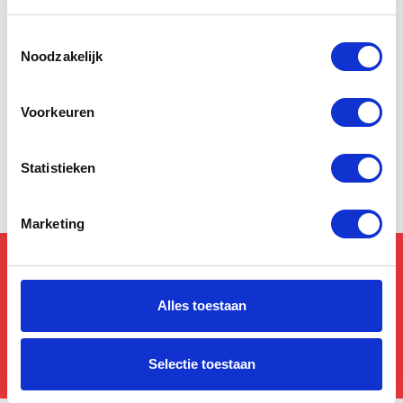
verschillende modellen te passen en te vergelijken.
Toestemmingsselectie
Bezoek onze winkel of webshop om een aanvraag
Noodzakelijk
te doen voor jouw favoriete Bering product. Onze
expertise, ervaring en betrouwbare service maken
het eenvoudig om goed geïnformeerd de weg op
Voorkeuren
te gaan.
Statistieken
Marketing
Enorme voorraad
Alleen A-merken
Alles toestaan
Sinds 1935
Fysieke winkel, werkplaats & online
Selectie toestaan