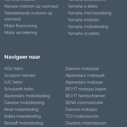
Nieuwe motoren op voorraad
Yamaha e-bikes
Tweedehands motoren op
Yamaha merchandising
voorraad
Yamaha motoren
Motor financiering
Yamaha motorkleding
Motor verzekering
Yamaha scooters
Navigeer naar
AGV helm
Dainese motorpak
Scorpion helmen
Alpinestars motorpak
HJC helm
Alpinestars motorjas
Schuberth helm
REV’IT motorjas kopen
Alpinestars motorkleding
REV’IT handschoenen
Dainese motorkleding
SENA communicatie
Revit motorkleding
Dainese motorjas
Rukka motorkleding
TCX motorlaarzen
Belstaff motorkleding
Daytona motorlaarzen