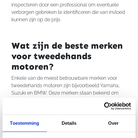
inspecteren door een professional om eventuele
verborgen gebreken te identificeren die van invloed
kunnen zijn op de prijs.
Wat zijn de beste merken
voor tweedehands
motoren?
Enkele van de meest betrouwbare merken voor
tweedehands motoren zijn bijvoorbeeld Yamaha,
Suzuki en BMW. Deze merken staan bekend om
hun duurzaamheid en betrouwbaarheid. Het is
echter belangrijk om elk individueel voertuig
zorgvuldig te inspecteren, ongeacht het merk, om
ervoor te zorgen dat het in goede staat verkeert.
Toestemming
Details
Over