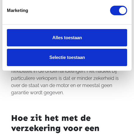
van een tweedehands
Marketing
motor bij een dealer
versus een particulier?
Het kopen van een tweedehands motor bij een
Alles toestaan
dealer biedt vaak voordelen zoals garanties,
financieringsopties
en een gecontroleerde staat van
de motor. Particuliere verkopers kunnen echter
Selectie toestaan
lagere prijzen hanteren en zijn soms bereid tot meer
flexibiliteit in de onderhandelingen. Het nadeel bij
particuliere verkopers is dat er minder zekerheid is
over de staat van de motor en er meestal geen
garantie wordt gegeven.
Hoe zit het met de
verzekering voor een