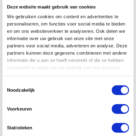
Deze website maakt gebruik van cookies
Hoe onderhandel ik de
We gebruiken cookies om content en advertenties te
prijs van een
personaliseren, om functies voor social media te bieden
tweedehands motor?
en om ons websiteverkeer te analyseren. Ook delen we
informatie over uw gebruik van onze site met onze
Onderhandelen over de prijs van een tweedehands
partners voor social media, adverteren en analyse. Deze
motor begint met goed onderzoek. Ken de
partners kunnen deze gegevens combineren met andere
marktwaarde van het model waarin je
informatie die u aan ze heeft verstrekt of die ze hebben
geïnteresseerd bent. Wees respectvol maar
verzameld op basis van uw gebruik van hun services.
assertief en wees bereid om weg te lopen als de
prijs niet goed voelt. Het helpt ook om eventuele
Toestemmingsselectie
gebreken of noodzakelijke reparaties aan te kaarten
Noodzakelijk
als argument voor een lagere prijs.
Voorkeuren
Wat zijn de voor- en
nadelen van het kopen
Statistieken