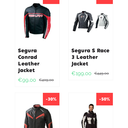
€399,0
€199,0
Segura
Segura S Race
Conrad
3 Leather
Leather
Jacket
Jacket
€
199,00
€
449,00
Oorspro
Huidig
€
99,00
€
409,00
Oorspronkelijke
Huidige
prijs
prijs
prijs
prijs
was:
is:
was:
is:
-30%
-50%
€449,0
€199,0
€409,00.
€99,00.