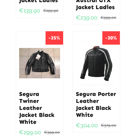
Jacket Ladies
Austral GTX
Jacket Ladies
€
139,90
€
199,90
Oorspronkelijke
Huidige
€
239,00
€
399,00
Oorspro
Huidig
prijs
prijs
prijs
prijs
was:
is:
was:
is:
-25%
-20%
€199,90.
€139,90.
€399,0
€239,0
Segura
Segura Porter
Twiner
Leather
Leather
Jacket Black
Jacket Black
White
White
€
304,00
€
379,00
Oorspro
Huidig
€
299,00
€
399,00
Oorspronkelijke
Huidige