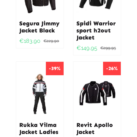
Segura Jimmy
Spidi Warrior
Jacket Black
sport h2out
Jacket
€
183,90
€
229,90
Oorspronkelijke
Huidige
€
149,95
€
299,95
Oorspro
Huidig
prijs
prijs
prijs
prijs
was:
is:
was:
is:
-39%
-26%
€229,90.
€183,90.
€299,9
€149,95
Rukka Vilma
Revit Apollo
Jacket Ladies
Jacket