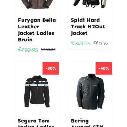
Furygan Bella
Spidi Hard
Leather
Track H2Out
Jacket Ladies
Jacket
Bruin
€
324,95
€
649,95
Oorspro
Huidig
€
299,95
€
399,95
Oorspronkelijke
Huidige
prijs
prijs
prijs
prijs
was:
is:
was:
is:
-30%
-40%
€649,9
€324,95
€399,95.
€299,95.
Segura Tom
Bering