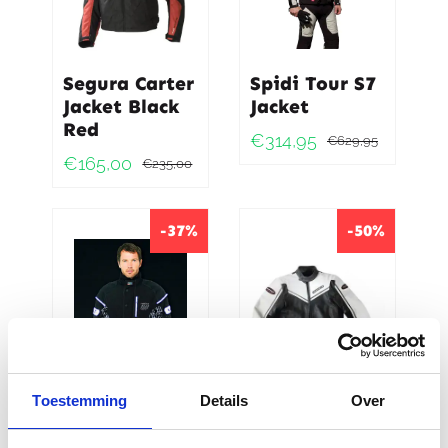
Segura Carter
Spidi Tour S7
Jacket Black
Jacket
Red
€
314,95
€
629,95
Oorspro
Huidig
€
165,00
€
235,00
Oorspronkelijke
Huidige
prijs
prijs
prijs
prijs
was:
is:
was:
is:
-37%
-50%
€629,9
€314,95
€235,00.
€165,00.
Toestemming
Details
Over
Rukka Neon
Spidi Targa
Jacket
Leather