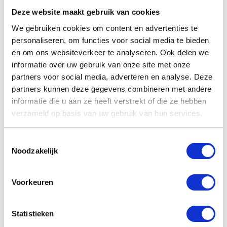
Jacket
€
379,00
Deze website maakt gebruik van cookies
€
599,00
Oorspronkelijke
Huidige
€
199,95
€
399,95
We gebruiken cookies om content en advertenties te
Oorspro
Huidig
prijs
prijs
personaliseren, om functies voor social media te bieden
prijs
prijs
was:
is:
en om ons websiteverkeer te analyseren. Ook delen we
was:
is:
-21%
€599,00.
€379,00.
informatie over uw gebruik van onze site met onze
€399,9
€199,95
partners voor social media, adverteren en analyse. Deze
partners kunnen deze gegevens combineren met andere
informatie die u aan ze heeft verstrekt of die ze hebben
verzameld op basis van uw gebruik van hun services.
Toestemmingsselectie
Bering
Yamaha
Noodzakelijk
Chrome Kids
Womens
Jacket
Jacket
Voorkeuren
€
75,00
€
165,00
€
95,00
€
185,00
Oorspronkelijke
Huidige
Oorspro
Huidig
prijs
prijs
prijs
prijs
Statistieken
was:
is:
was:
is:
-50%