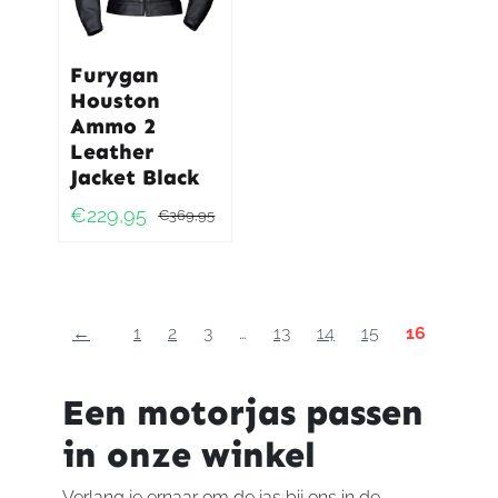
Furygan
Houston
Ammo 2
Leather
Jacket Black
€
229,95
€
369,95
Oorspronkelijke
Huidige
prijs
prijs
was:
is:
€369,95.
€229,95.
←
1
2
3
…
13
14
15
16
Een motorjas passen
in onze winkel
Verlang je ernaar om de jas bij ons in de