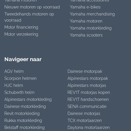
Yamaha motoren
Yamaha accessoires
Nieuwe motoren op voorraad
Yamaha e-bikes
Tweedehands motoren op
Yamaha merchandising
voorraad
Yamaha motoren
Motor financiering
Yamaha motorkleding
Motor verzekering
Yamaha scooters
Navigeer naar
AGV helm
Dainese motorpak
Scorpion helmen
Alpinestars motorpak
HJC helm
Alpinestars motorjas
Schuberth helm
REV’IT motorjas kopen
Alpinestars motorkleding
REV’IT handschoenen
Dainese motorkleding
SENA communicatie
Revit motorkleding
Dainese motorjas
Rukka motorkleding
TCX motorlaarzen
Belstaff motorkleding
Daytona motorlaarzen